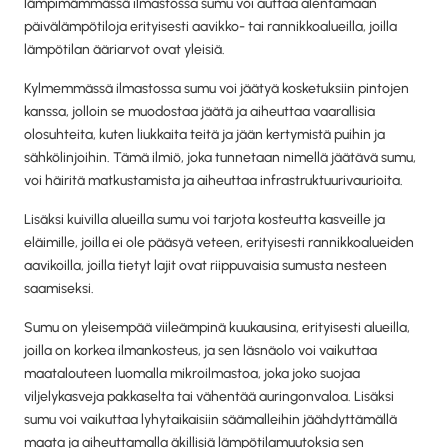
lämpimämmässä ilmastossa sumu voi auttaa alentamaan
päivälämpötiloja erityisesti aavikko- tai rannikkoalueilla, joilla
lämpötilan ääriarvot ovat yleisiä.
Kylmemmässä ilmastossa sumu voi jäätyä kosketuksiin pintojen
kanssa, jolloin se muodostaa jäätä ja aiheuttaa vaarallisia
olosuhteita, kuten liukkaita teitä ja jään kertymistä puihin ja
sähkölinjoihin. Tämä ilmiö, joka tunnetaan nimellä jäätävä sumu,
voi häiritä matkustamista ja aiheuttaa infrastruktuurivaurioita.
Lisäksi kuivilla alueilla sumu voi tarjota kosteutta kasveille ja
eläimille, joilla ei ole pääsyä veteen, erityisesti rannikkoalueiden
aavikoilla, joilla tietyt lajit ovat riippuvaisia sumusta nesteen
saamiseksi.
Sumu on yleisempää viileämpinä kuukausina, erityisesti alueilla,
joilla on korkea ilmankosteus, ja sen läsnäolo voi vaikuttaa
maatalouteen luomalla mikroilmastoa, joka joko suojaa
viljelykasveja pakkaselta tai vähentää auringonvaloa. Lisäksi
sumu voi vaikuttaa lyhytaikaisiin säämalleihin jäähdyttämällä
maata ja aiheuttamalla äkillisiä lämpötilamuutoksia sen