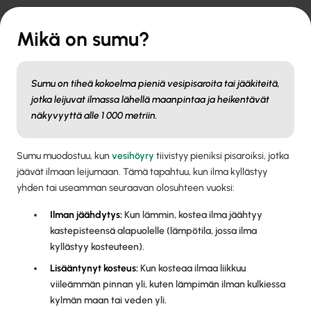
Mikä on sumu?
Sumu on tiheä kokoelma pieniä vesipisaroita tai jääkiteitä,
jotka leijuvat ilmassa lähellä maanpintaa ja heikentävät
näkyvyyttä alle 1 000 metriin.
Sumu muodostuu, kun
vesihöyry
tiivistyy pieniksi pisaroiksi, jotka
jäävät ilmaan leijumaan. Tämä tapahtuu, kun ilma kyllästyy
yhden tai useamman seuraavan olosuhteen vuoksi:
Ilman jäähdytys:
Kun lämmin, kostea ilma jäähtyy
kastepisteensä alapuolelle (lämpötila, jossa ilma
kyllästyy kosteuteen).
Lisääntynyt kosteus:
Kun kosteaa ilmaa liikkuu
viileämmän pinnan yli, kuten lämpimän ilman kulkiessa
kylmän maan tai veden yli.