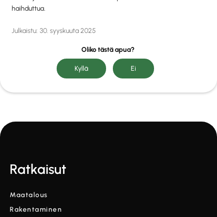
haihduttua.
Julkaistu:
30. syyskuuta 2025
Oliko tästä apua?
Ratkaisut
Maatalous
Rakentaminen