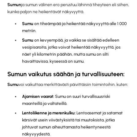
‍Sumun
ja sumun välinen ero perustuu lähinnä tiheyteen eli siihen,
kuinka paljon ne heikentävät näkyvyyttä.
Sumu
on tiheämpää ja heikentää näkyvyyttä alle 1 000
metriin.
Sumu
on kevyempää, ja vaikka se sisältää edelleen
vesipisaroita, jotka voivat heikentää näkyvyyttä, jos
näet yli kilometrin päähän, mutta sumu on silti
havaittavissa, kyseessä on sumu.
Sumun vaikutus säähän ja turvallisuuteen:
‍Sumu
voi vaikuttaa merkittävästi päivittäisiin toimintoihin, kuten:
Ajamisen vaarat:
Sumu on suuri turvallisuusriski
maanteillä ja valtateillä.
Lentoliikenne ja merenkulku:
Lentoasemat ja satamat
kärsivät usein viivästyksistä tai muutoksista, jotka
johtuvat sumun aiheuttamasta heikentyneestä
näkyvyydestä.