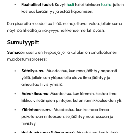
Rauhalliset tuulet:
Kevyt
tuuli
tai ei lainkaan
tuulta
, jolloin
kosteus kerääntyy ja estää hajoamisen.
Kun pisaroita muodostuu lisää, ne hajottavat valoa, jolloin sumu
näyttää tiheältä ja näkyvyys heikkenee merkittävästi.
Sumutyypit:
‍Sumua
on useita eri tyyppejä, joilla kullakin on ainutlaatuinen
muodostumisprosessi:
Säteilysumu:
Muodostuu, kun maa jäähtyy nopeasti
yöllä, jolloin sen yläpuolella oleva ilma jäähtyy ja
aiheuttaa tiivistymistä.
Advektiosumu:
Muodostuu, kun lämmin, kostea ilma
liikkuu viileämpien pintojen, kuten rannikkoalueiden yli.
Ylärinteen sumu:
Muodostuu, kun kosteaa ilmaa
pakotetaan rinteeseen, se jäähtyy noustessaan ja
tiivistyy.
Haihtumissumu (höyrysumu):
Muodostuu, kun kylmä