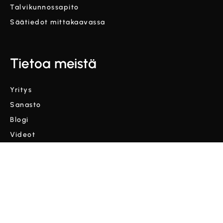
Talvikunnossapito
Säätiedot mittakaavassa
Tietoa meistä
Yritys
Sanasto
Blogi
Videot
Ehdot ja edellytykset
Tietosuojakäytäntö