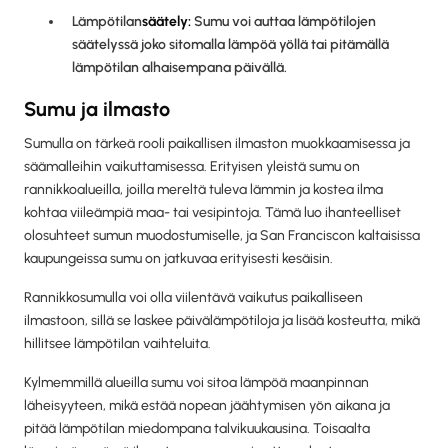
‍Lämpötilan
säätely:
Sumu voi auttaa lämpötilojen
säätelyssä joko sitomalla lämpöä yöllä tai pitämällä
lämpötilan alhaisempana päivällä.
Sumu ja ilmasto
Sumulla on tärkeä rooli paikallisen ilmaston muokkaamisessa ja
säämalleihin vaikuttamisessa. Erityisen yleistä sumu on
rannikkoalueilla, joilla mereltä tuleva lämmin ja kostea ilma
kohtaa viileämpiä maa- tai vesipintoja. Tämä luo ihanteelliset
olosuhteet sumun muodostumiselle, ja San Franciscon kaltaisissa
kaupungeissa sumu on jatkuvaa erityisesti kesäisin.
Rannikkosumulla voi olla viilentävä vaikutus paikalliseen
ilmastoon, sillä se laskee päivälämpötiloja ja lisää kosteutta, mikä
hillitsee lämpötilan vaihteluita.
Kylmemmillä alueilla sumu voi sitoa lämpöä maanpinnan
läheisyyteen, mikä estää nopean jäähtymisen yön aikana ja
pitää lämpötilan miedompana talvikuukausina. Toisaalta