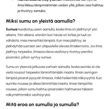
ilma liikkuu lämpimämmän veden yllä, jolloin vesi haihtuu
ja tiivistyy sumuksi.
Miksi sumu on yleistä aamulla?
‍Sumua
muodostuu usein aamulla, koska ilma on jäähtynyt yön
aikana. Yön aikana, etenkin kun taivas on kirkas ja tuuli on
vähäistä, maa menettää lämpöä. Kun maa jäähtyy, se
jäähdyttää suoraan sen yläpuolella olevaa ilmakerrosta. Jos ilma
jäähtyy tarpeeksi, ilmassa oleva vesihöyry tiivistyy pieniksi
pisaroiksi, jolloin syntyy sumua.
Sumu on yleensä jatkuvaa varhain aamulla, koska aurinko ei ole
vielä noussut tarpeeksi lämmittämään maata. Ilman auringon
lämpöä pisarat pysyvät ilmassa, mikä heikentää näkyvyyttä. Kun
aurinko nousee ja alkaa lämmittää maata, ilman lämpötila
nousee, jolloin sumu haihtuu pisaroiden haihtuessa takaisin
näkymättömäksi vesihöyryksi.
Mitä eroa on sumulla ja sumulla?