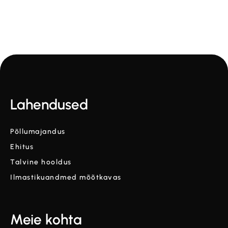
Järgmine
Lahendused
Põllumajandus
Ehitus
Talvine hooldus
Ilmastikuandmed mõõtkavas
Meie kohta