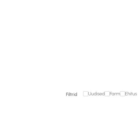
18. detsember 2025
Loe rohkem

Uudised
Farm
Ehitus
Filtrid