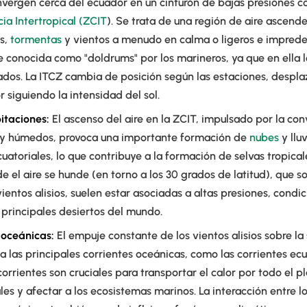
onvergen cerca del ecuador en un cinturón de bajas presiones
a Intertropical (ZCIT
). Se trata de una región de aire ascende
es,
tormentas
y vientos a menudo en calma o ligeros e imprede
 conocida como "doldrums" por los marineros, ya que en ella 
dos. La ITCZ cambia de posición según las estaciones, despla
r siguiendo la intensidad del sol.
itaciones:
El ascenso del aire en la ZCIT, impulsado por la co
os y húmedos, provoca una importante formación de
nubes
y llu
uatoriales, lo que contribuye a la formación de selvas tropicale
e el aire se hunde (en torno a los 30 grados de latitud), que s
vientos alisios, suelen estar asociadas a altas presiones, condi
 principales desiertos del mundo.
 oceánicas:
El empuje constante de los vientos alisios sobre la 
 las principales corrientes oceánicas, como las corrientes ecu
corrientes son cruciales para transportar el calor por todo el pla
les y afectar a los ecosistemas marinos. La interacción entre los