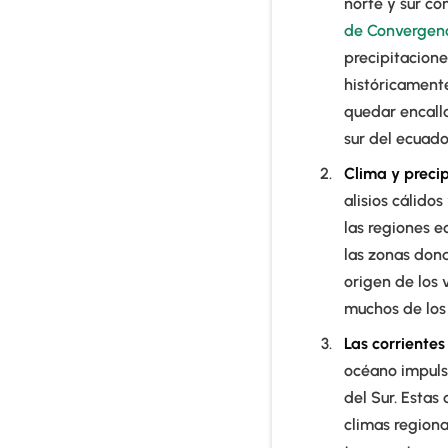
norte y sur c
de Convergenci
precipitacion
históricamente
quedar encalla
sur del ecuado
Clima y precip
alisios cálid
las regiones ec
las zonas dond
origen de los 
muchos de los
Las corrientes
océano impulsa
del Sur. Estas 
climas regiona