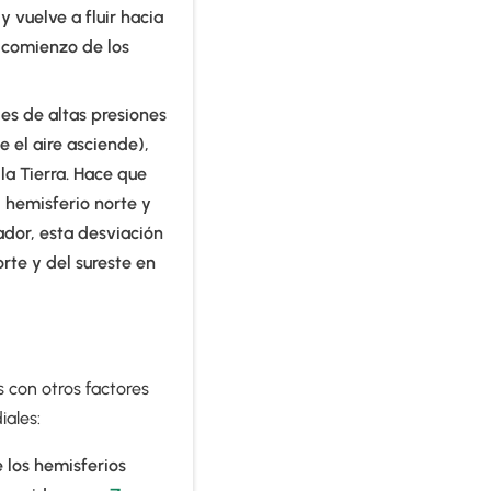
y vuelve a fluir hacia
l comienzo de los
les de altas presiones
 el aire asciende),
 la Tierra. Hace que
l hemisferio norte y
uador, esta desviación
orte y del sureste en
 con otros factores
iales:
e los hemisferios