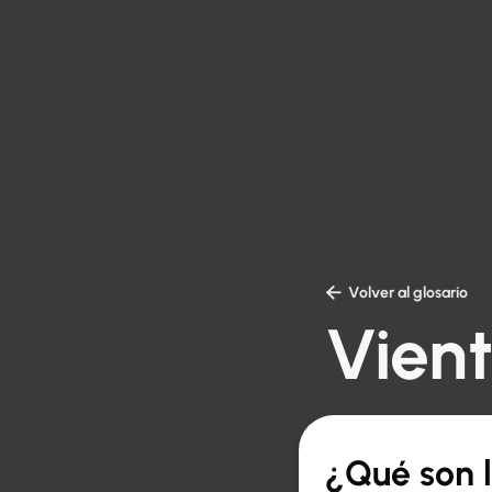

Volver al glosario
Vient
¿Qué son l