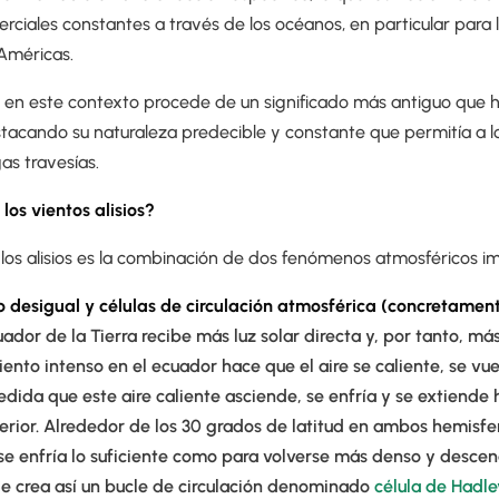
rciales constantes a través de los océanos, en particular para 
 Américas.
" en este contexto procede de un significado más antiguo que h
estacando su naturaleza predecible y constante que permitía a
gas travesías.
los vientos alisios?
 los alisios es la combinación de dos fenómenos atmosféricos i
 desigual y células de circulación atmosférica (concretament
ador de la Tierra recibe más luz solar directa y, por tanto, más
ento intenso en el ecuador hace que el aire se caliente, se v
dida que este aire caliente asciende, se enfría y se extiende h
rior. Alrededor de los 30 grados de latitud en ambos hemisfer
 se enfría lo suficiente como para volverse más denso y desce
 Se crea así un bucle de circulación denominado
célula de Hadle