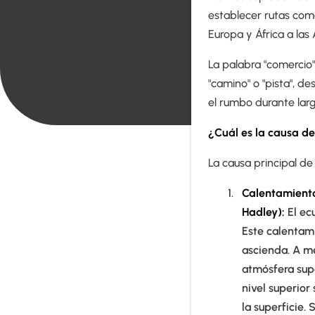
establecer rutas come
Europa y África a las
La palabra "comercio
"camino" o "pista", d
el rumbo durante lar
¿Cuál es la causa de 
La causa principal de
Calentamiento
Hadley):
El ecu
Este calentami
ascienda. A me
atmósfera supe
nivel superior
la superficie.