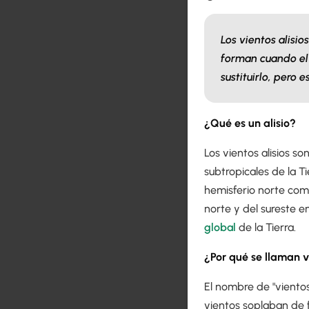
Los vientos alisi
forman cuando el 
sustituirlo, pero 
¿Qué es un alisio?
Los vientos alisios so
subtropicales de la T
hemisferio norte como
norte y del sureste e
global
de la Tierra.
¿Por qué se llaman v
El nombre de "vientos
vientos soplaban de f