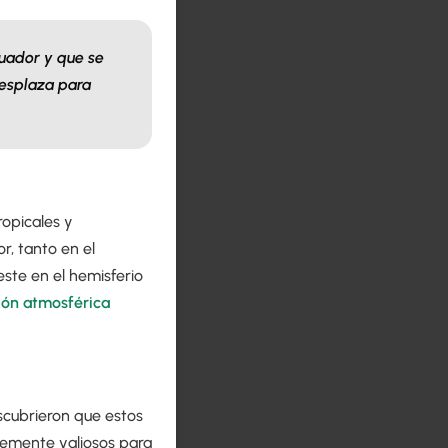
cuador y que se
desplaza para
opicales y
r, tanto en el
este en el hemisferio
ción atmosférica
escubrieron que estos
blemente valiosos para