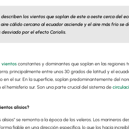
os describen los vientos que soplan de este a oeste cerca del e
aire cálido cercano al ecuador asciende y el aire más frío se 
es desviado por el efecto Coriolis.
n
vientos
constantes y dominantes que soplan en las regiones tr
ierra, principalmente entre unos 30 grados de latitud y el ecuado
 en el sur. En la superficie, soplan predominantemente del nor
n el hemisferio sur. Son una parte crucial del sistema de
circula
ientos alisios?
 alisios" se remonta a la época de los veleros. Los marineros d
orma fiable en una dirección específica, lo que los hacía increí