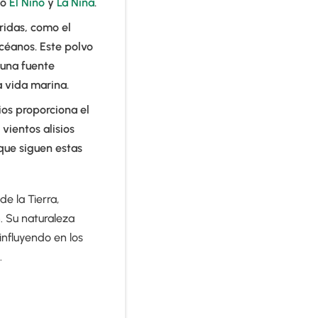
mo
El Niño
y
La Niña
.
ridas, como el
océanos. Este polvo
 una fuente
la vida marina.
ios proporciona el
s vientos alisios
que siguen estas
e la Tierra,
. Su naturaleza
 influyendo en los
.