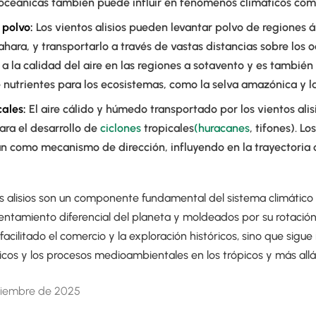
oceánicas también puede influir en fenómenos climáticos co
 polvo:
Los vientos alisios pueden levantar polvo de regiones á
ahara, y transportarlo a través de vastas distancias sobre los 
a la calidad del aire en las regiones a sotavento y es también
 nutrientes para los ecosistemas, como la selva amazónica y 
cales
:
El aire cálido y húmedo transportado por los vientos alis
ara el desarrollo de
ciclones
tropicales
(huracanes
, tifones). Lo
n como mecanismo de dirección, influyendo en la trayectoria 
os alisios son un componente fundamental del sistema climático d
entamiento diferencial del planeta y moldeados por su rotación
acilitado el comercio y la exploración históricos, sino que sigue
cos y los procesos medioambientales en los trópicos y más allá
tiembre de 2025