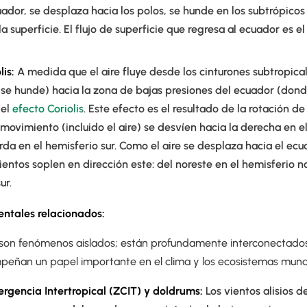
uador, se desplaza hacia los polos, se hunde en los subtrópicos 
la superficie. El flujo de superficie que regresa al ecuador es e
s.
lis:
A medida que el aire fluye desde los cinturones subtropica
 se hunde) hacia la zona de bajas presiones del ecuador (donde
 el
efecto Coriolis
. Este efecto es el resultado de la rotación de
 movimiento (incluido el aire) se desvíen hacia la derecha en e
erda en el hemisferio sur. Como el aire se desplaza hacia el ec
ientos soplen en dirección este: del noreste en el hemisferio n
sur.
ntales relacionados:
no son fenómenos aislados; están profundamente interconectados
eñan un papel importante en el clima y los ecosistemas mund
rgencia Intertropical (ZCIT) y doldrums:
Los vientos alisios d