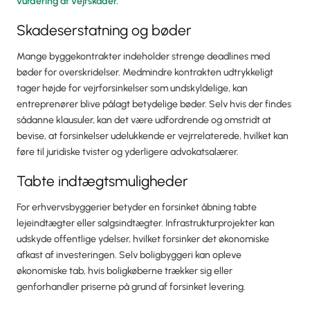
vurdering af vejrskader.
Skadeserstatning og bøder
Mange byggekontrakter indeholder strenge deadlines med
bøder for overskridelser. Medmindre kontrakten udtrykkeligt
tager højde for vejrforsinkelser som undskyldelige, kan
entreprenører blive pålagt betydelige bøder. Selv hvis der findes
sådanne klausuler, kan det være udfordrende og omstridt at
bevise, at forsinkelser udelukkende er vejrrelaterede, hvilket kan
føre til juridiske tvister og yderligere advokatsalærer.
Tabte indtægtsmuligheder
For erhvervsbyggerier betyder en forsinket åbning tabte
lejeindtægter eller salgsindtægter. Infrastrukturprojekter kan
udskyde offentlige ydelser, hvilket forsinker det økonomiske
afkast af investeringen. Selv boligbyggeri kan opleve
økonomiske tab, hvis boligkøberne trækker sig eller
genforhandler priserne på grund af forsinket levering.