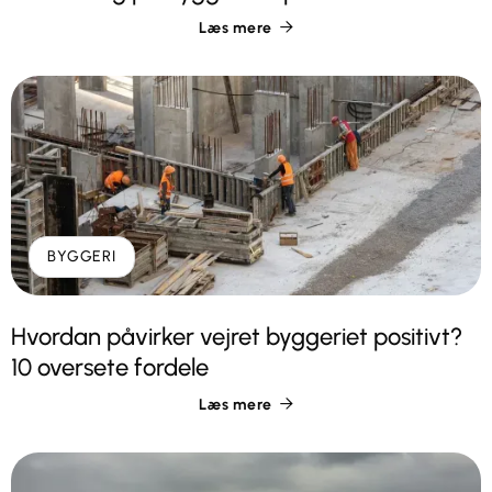
Læs mere

BYGGERI
Hvordan påvirker vejret byggeriet positivt?
10 oversete fordele
Læs mere
