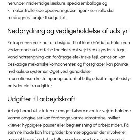
herunder midlertidige læskure, specialemballage og
klimakontrollerede opbevaringsløsninger - som alle skal
medregnes i projektbudgettet.
Nedbrydning og vedligeholdelse af udstyr
Entreprenørmaskiner er designet til at klare hårde forhold, men
vedvarende udsættelse for ekstremt vejr fremskynder slitage.
Vandindtrængning kan forårsage elektriske fejl, korrosion kan
beskadige mekaniske komponenter, og frostgrader kan påvirke
hydrauliske systemer. Øget vedligeholdelse,
reparationsomkostninger og potentiel tidlig udskiftning af udstyr
betyder ekstra udgifter.
Udgifter til arbejdskraft
Arbejdsproduktiviteten er meget følsom over for vejrforholdene.
Varme omgivelser kan forårsage varmeudmattelse, hvilket
kræver hyppigere pauser eller begrænsning af arbejdstiden. På
samme måde kan frostgrader bremse opgaver, der involverer
manuel fingerfærdighed eller vandbaserede materialer som