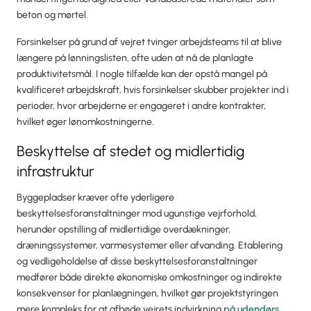
beton og mørtel.
Forsinkelser på grund af vejret tvinger arbejdsteams til at blive
længere på lønningslisten, ofte uden at nå de planlagte
produktivitetsmål. I nogle tilfælde kan der opstå mangel på
kvalificeret arbejdskraft, hvis forsinkelser skubber projekter ind i
perioder, hvor arbejderne er engageret i andre kontrakter,
hvilket øger lønomkostningerne.
Beskyttelse af stedet og midlertidig
infrastruktur
Byggepladser kræver ofte yderligere
beskyttelsesforanstaltninger mod ugunstige vejrforhold,
herunder opstilling af midlertidige overdækninger,
dræningssystemer, varmesystemer eller afvanding. Etablering
og vedligeholdelse af disse beskyttelsesforanstaltninger
medfører både direkte økonomiske omkostninger og indirekte
konsekvenser for planlægningen, hvilket gør projektstyringen
mere kompleks for at afbøde vejrets indvirkning
på udendørs