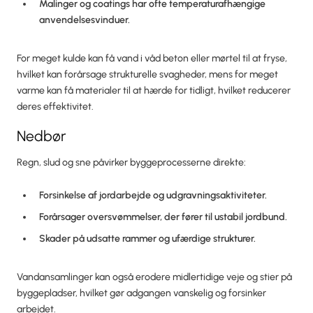
Malinger og coatings har ofte temperaturafhængige
anvendelsesvinduer.
For meget kulde kan få vand i våd beton eller mørtel til at fryse,
hvilket kan forårsage strukturelle svagheder, mens for meget
varme kan få materialer til at hærde for tidligt, hvilket reducerer
deres effektivitet.
Nedbør
Regn, slud og sne påvirker byggeprocesserne direkte:
Forsinkelse af jordarbejde og udgravningsaktiviteter.
Forårsager oversvømmelser, der fører til ustabil jordbund.
Skader på udsatte rammer og ufærdige strukturer.
Vandansamlinger kan også erodere midlertidige veje og stier på
byggepladser, hvilket gør adgangen vanskelig og forsinker
arbejdet.