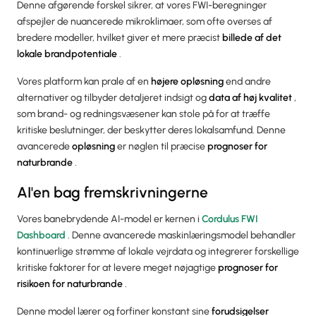
Denne afgørende forskel sikrer, at vores FWI-beregninger
afspejler de nuancerede mikroklimaer, som ofte overses af
bredere modeller, hvilket giver et mere præcist
billede af det
lokale brandpotentiale
.
Vores platform kan prale af en
højere opløsning
end andre
alternativer og tilbyder detaljeret indsigt og
data af høj kvalitet
,
som brand- og redningsvæsener kan stole på for at træffe
kritiske beslutninger, der beskytter deres lokalsamfund. Denne
avancerede
opløsning
er nøglen til præcise
prognoser for
naturbrande
.
AI'en bag fremskrivningerne
Vores banebrydende AI-model er kernen i
Cordulus FWI
Dashboard
. Denne avancerede maskinlæringsmodel behandler
kontinuerlige strømme af lokale vejrdata og integrerer forskellige
kritiske faktorer for at levere meget nøjagtige
prognoser for
risikoen for naturbrande
.
Denne model lærer og forfiner konstant sine
forudsigelser