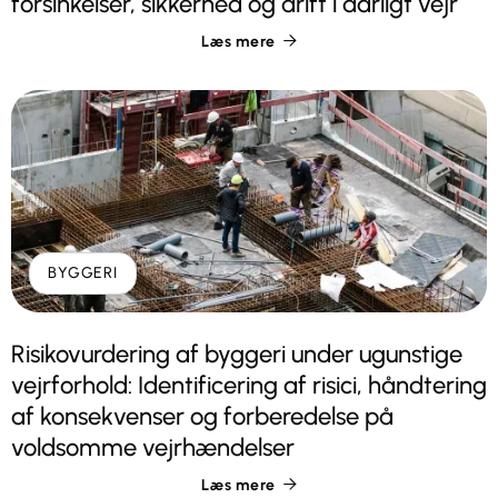
forsinkelser, sikkerhed og drift i dårligt vejr
Læs mere

BYGGERI
Risikovurdering af byggeri under ugunstige
vejrforhold: Identificering af risici, håndtering
af konsekvenser og forberedelse på
voldsomme vejrhændelser
Læs mere
