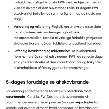
forhold med nylige historiske FWI-værdier hjælper med at
vurdere alvoren af den nuværende risiko. Er dagens FWI
usædvanligt høj eller lav sammenlignet med de sidste par
dage?
Validering og kalibrering:
Fagfolk kan analysere disse data
for at validere risikovurderinger og kalibrere
indsatsprotokoller i forhold til virkelige forhold og finjustere
strategier baseret på den faktiske brandadfærd i området.
Offentlig bevidsthed og uddannelse:
For lokalsamfund
fremmer forståelsen af udsvingene i FWI i de seneste dage
en dybere forståelse af den lokale brandfare og tilskynder
til overholdelse af forebyggende foranstaltninger.
5-dages forudsigelse af skovbrande
Forventning er altafgørende for effektiv
beredskab mod
naturbrande
. Cordulus FWI Dashboards avancerede AI-
algoritmer genererer meget præcise 5-dages
vejrudsigter
for
brande, der giver et glimt af, hvad der venter, og hvordan det