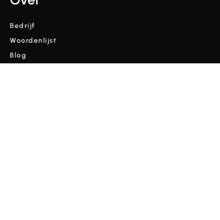
Bedrijf
Woordenlijst
Blog
Video's
Voorwaarden en bepalingen
Privacybeleid
Copyright © Cordulus 2024 | Alle rechten voorbehouden



