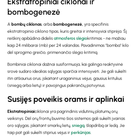
Ekstratropiniai ciklonai ir
bombogenezė
A
bombų ciklonas
, arba
bombogenezė,
yra specifinis
ekstratropinio ciklono tipas, kuris greitai ir intensyviai stiprėja. Šį
reiškinį apibūdina didelis
atmosferos slėgio
kritimas - ne mažiau
kaip 24 milibarai (mb) per 24 valandas. Pavadinimas "bomba" kilo
dėl sprogimo greičio, primenančio slėgio kritimą.
Bombiniai ciklonai dažnai susiformuoja, kai galinga reaktyvinė
srovė sudaro idealias sąlygas sparčiai intensyvėti. Jie gali sukelti
itin atšiaurius orus, įskaitant uraganinius vėjus, gausius kritulius
(sniegą arba lietų) ir pavojingus pakrančių potvynius.
Susijęs poveikis orams ir aplinkai
‍Ekstratropiniai
ciklonai yra pagrindinis vidutinių platumų orų
veiksnys. Dėl orų frontų buvimo šios sistemos gali sukelti įvairias
oro sąlygas, įskaitant smarkų lietų,
sniegą
, šlapdribą ar ledą. Jie
taip pat gali sukelti stiprius vėjus ir
perkūnijas
.