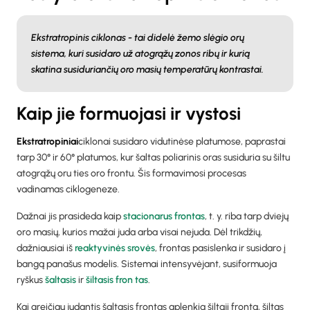
Ekstratropinis ciklonas - tai didelė žemo slėgio orų
sistema, kuri susidaro už atogrąžų zonos ribų ir kurią
skatina susiduriančių oro masių temperatūrų kontrastai.
Kaip jie formuojasi ir vystosi
‍Ekstratropiniai
ciklonai susidaro vidutinėse platumose, paprastai
tarp 30° ir 60° platumos, kur šaltas poliarinis oras susiduria su šiltu
atogrąžų oru ties oro frontu. Šis formavimosi procesas
vadinamas ciklogeneze.
Dažnai jis prasideda kaip
stacionarus frontas
, t. y. riba tarp dviejų
oro masių, kurios mažai juda arba visai nejuda. Dėl trikdžių,
dažniausiai iš
reaktyvinės srovės
, frontas pasislenka ir susidaro į
bangą panašus modelis. Sistemai intensyvėjant, susiformuoja
ryškus
šaltasis
ir
šiltasis fron
tas
.
Kai greičiau judantis šaltasis frontas aplenkia šiltąjį frontą, šiltas