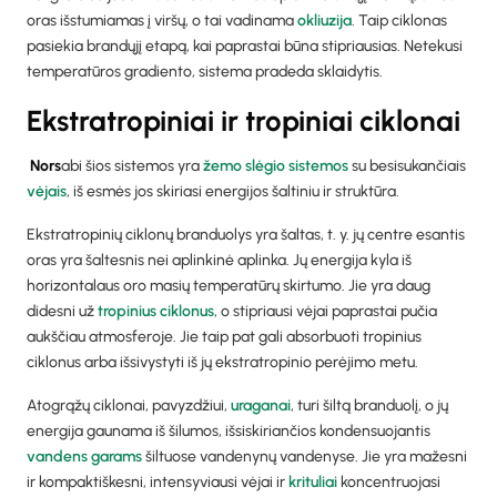
oras išstumiamas į viršų, o tai vadinama
okliuzija
. Taip ciklonas
pasiekia brandųjį etapą, kai paprastai būna stipriausias. Netekusi
temperatūros gradiento, sistema pradeda sklaidytis.
Ekstratropiniai ir tropiniai ciklonai
‍ Nors
abi šios sistemos yra
žemo slėgio sistemos
su besisukančiais
vėjais
, iš esmės jos skiriasi energijos šaltiniu ir struktūra.
Ekstratropinių ciklonų branduolys yra šaltas, t. y. jų centre esantis
oras yra šaltesnis nei aplinkinė aplinka. Jų energija kyla iš
horizontalaus oro masių temperatūrų skirtumo. Jie yra daug
didesni už
tropinius ciklonus
, o stipriausi vėjai paprastai pučia
aukščiau atmosferoje. Jie taip pat gali absorbuoti tropinius
ciklonus arba išsivystyti iš jų ekstratropinio perėjimo metu.
Atogrąžų ciklonai, pavyzdžiui,
uraganai
, turi šiltą branduolį, o jų
energija gaunama iš šilumos, išsiskiriančios kondensuojantis
vandens garams
šiltuose vandenynų vandenyse. Jie yra mažesni
ir kompaktiškesni, intensyviausi vėjai ir
krituliai
koncentruojasi