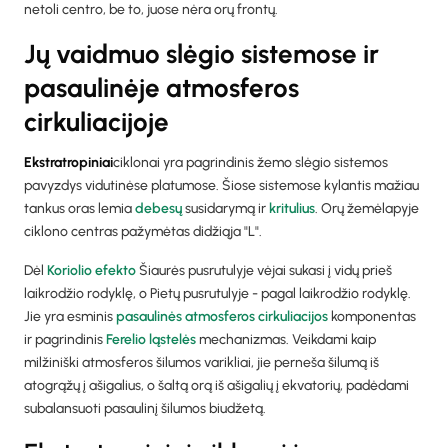
netoli centro, be to, juose nėra orų frontų.
Jų vaidmuo slėgio sistemose ir
pasaulinėje atmosferos
cirkuliacijoje
‍Ekstratropiniai
ciklonai yra pagrindinis žemo slėgio sistemos
pavyzdys vidutinėse platumose. Šiose sistemose kylantis mažiau
tankus oras lemia
debesų
susidarymą ir
kritulius
. Orų žemėlapyje
ciklono centras pažymėtas didžiąja "L".
Dėl
Koriolio efekto
Šiaurės pusrutulyje vėjai sukasi į vidų prieš
laikrodžio rodyklę, o Pietų pusrutulyje - pagal laikrodžio rodyklę.
Jie yra esminis
pasaulinės atmosferos cirkuliacijos
komponentas
ir pagrindinis
Ferelio ląstelės
mechanizmas. Veikdami kaip
milžiniški atmosferos šilumos varikliai, jie perneša šilumą iš
atogrąžų į ašigalius, o šaltą orą iš ašigalių į ekvatorių, padėdami
subalansuoti pasaulinį šilumos biudžetą.