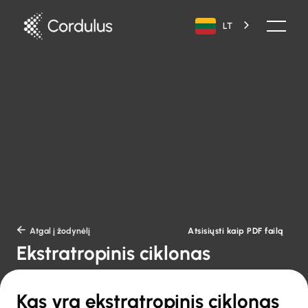
LT
Atsisiųsti kaip PDF failą

Atgal į žodynėlį
Ekstratropinis ciklonas
Kas yra ekstratropinis ciklonas