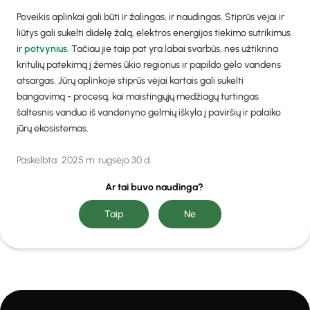
Poveikis aplinkai gali būti ir žalingas, ir naudingas. Stiprūs vėjai ir
liūtys gali sukelti didelę žalą, elektros energijos tiekimo sutrikimus
ir
potvynius
. Tačiau jie taip pat yra labai svarbūs, nes užtikrina
kritulių patekimą į žemės ūkio regionus ir papildo gėlo vandens
atsargas. Jūrų aplinkoje stiprūs vėjai kartais gali sukelti
bangavimą - procesą, kai maistingųjų medžiagų turtingas
šaltesnis vanduo iš vandenyno gelmių iškyla į paviršių ir palaiko
jūrų ekosistemas.
Paskelbta:
2025 m. rugsėjo 30 d.
Ar tai buvo naudinga?