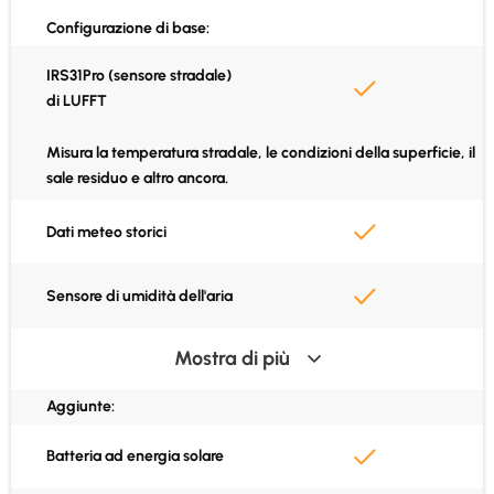
Configurazione di base:
App Cordulus Road
IRS31Pro (sensore stradale)
Integrazione API
di LUFFT
Misura la temperatura stradale, le condizioni della superficie, il
sale residuo e altro ancora.
Dati meteo storici
Sensore di umidità dell'aria
Mostra di più
Sensore di temperatura
dell'aria
Aggiunte:
Calcolo del punto di rugiada
Batteria ad energia solare