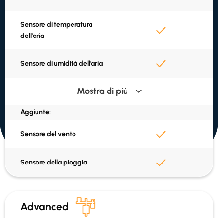
Sensore di temperatura
dell'aria
Sensore di umidità dell'aria
Mostra di più
Calcolo del punto di rugiada
Aggiunte:
Batteria ad energia solare
Sensore del vento
SIM e dati inclusi
Sensore della pioggia
GPS integrato
Advanced
Dati in Vejvejr