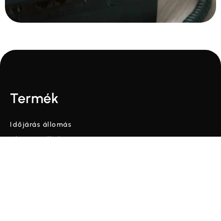
Termék
Időjárás állomás
Időjárás alkalmazás
Előrejelzés
Árképzés
Forgalmazók