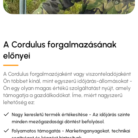
A Cordulus forgalmazásának
előnyei
A Cordulus forgalmazójaként vagy viszonteladójaként
Ön többet kínál, mint egyszerű időjárás-állomásokat -
Ön egy olyan magas értékű szolgáltatást nyújt, amely
támogatja a gazdálkodókat. Íme, miért nagyszerű
lehetőség ez:
Nagy keresletű termék értékesítése - Az időjárás szinte
minden mezőgazdasági döntést befolyásol.
Folyamatos támogatás - Marketinganyagokat, technikai
segítséget és képzést biztosítunk.