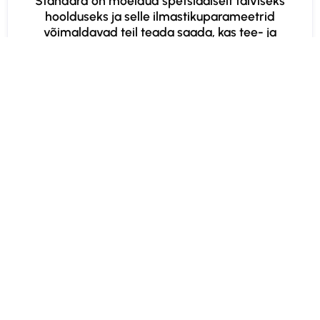
Standard on mõeldud spetsiaalselt talviseks
hoolduseks ja selle ilmastikuparameetrid
võimaldavad teil teada saada, kas tee- ja
sõiduolud on jäised või mitte.
Lihtsalt paigaldatav
Standardi lihtne ja paindlik paigaldus
võimaldab ehitada senisest suurema
mõõtepunktide võrgustiku.