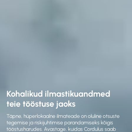
Kohalikud ilmastikuandmed
teie tööstuse jaoks
Täpne, hüperlokaalne ilmateade on oluline otsuste
tegemise ja riskijuhtimise parandamiseks kõigis
tööstusharudes. Avastage, kuidas Cordulus saab