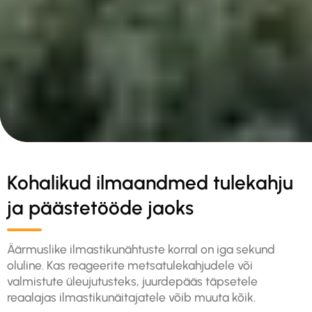
Kohalikud ilmaandmed tulekahju
ja päästetööde jaoks
Äärmuslike ilmastikunähtuste korral on iga sekund
oluline. Kas reageerite metsatulekahjudele või
valmistute üleujutusteks, juurdepääs täpsetele
reaalajas ilmastikunäitajatele võib muuta kõik.