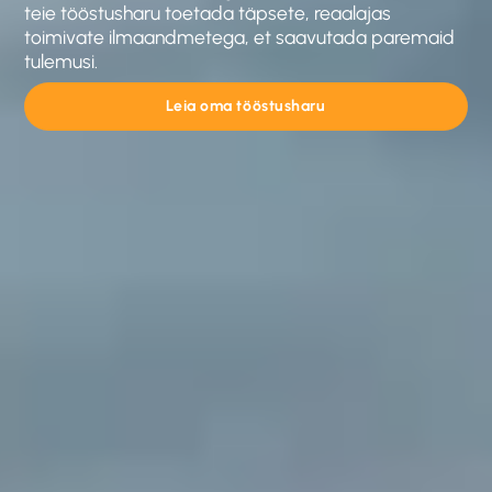
teie tööstusharu toetada täpsete, reaalajas
toimivate ilmaandmetega, et saavutada paremaid
tulemusi.
Leia oma tööstusharu