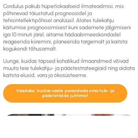
Cordulus pakub hüperlokaalseid ilmateadmisi, mis
põhinevad täiustatud prognoosidel ja
tehisintellektipõhisel analüüsil. Alates tulekahju
käitumise prognoosimisest kuni sademete jälgimiseni
iga 10 minuti järel, aitame hädaabimeeskondadel
reageerida kiiremini, planeerida targemalt ja kaitsta
kogukondi tõhusamalt.
Uurige, kuidas täpsed kohalikud ilmaandmed võivad
muuta teie tulekahju- ja päästestrateegiaid ning aidata
kaitsta elusid, vara ja ökosüsteeme.
Vaadake, kuidas saate parandada oma tule- ja
päästetööde juhtimist