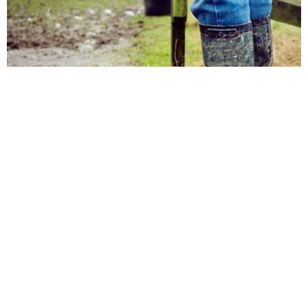
Hvorfor de fleste prognoser ikke
lever op til landmændenes krav