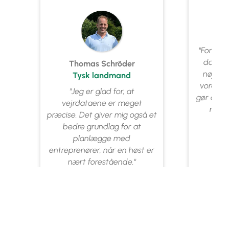
Ju
Br
"For mi
dagen k
Thomas Schröder
nøjagti
Tysk landmand
vores mo
"Jeg er glad for, at
gør det m
vejrdataene er meget
retti
præcise. Det giver mig også et
bedre grundlag for at
planlægge med
entreprenører, når en høst er
nært forestående."