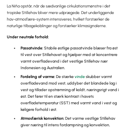
La Niña opstår, når de sædvanlige cirkulationsmønstre i det
tropiske Stillehav bliver mere udprægede. Det underliggende
hav-atmosfære-system intensiveres, hvilket forstærker de
naturlige tilbagekoblinger og forstærker klimasignalerne.
Under neutrale forhold:
Passatvinde:
Stabile østlige passatvinde blæser fra øst
til vest over Stillehavet og hjælper med at koncentrere
varmt overfladevand i det vestlige Stillehav nær
Indonesien og Australien.
Fordeling af varme:
De stærke
vinde
skubber varmt
overfladevand mod vest, uddyber det blandede lag i
vest og tillader opstrømning af koldt, næringsrigt vand i
øst. Det fører til en stærk kontrast i havets
overfladetemperatur (SST) med varmt vand i vest og
køligere forhold i øst.
Atmosfærisk konvektion:
Det varme vestlige Stillehav
giver næring til intens fordampning og konvektion,