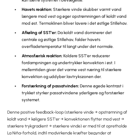
kan sætte systemet i bevægelse.
Havets reaktion:
Stærkere vinde skubber varmt vand
længere mod vest og øger opstrømningen af koldt vand
mod øst. Termoklinen bliver lavere i det østlige Stillehav.
Afkøling af SST'er:
Da koldt vand dominerer det
centrale og østlige Stillehav, falder havets
overfladetemperatur til langt under det normale.
Atmosfærisk reaktion:
Koldere SST'er reducerer
fordampningen og undertrykker konvektion i øst. I
mellemtiden giver det varme vest næring til stærkere
konvektion og uddyber lavtrykszonen der.
Forstærkning af passatvinden:
Denne øgede kontrast i
trykket styrker passatvindene yderligere og forstærker
systemet.
Denne positive feedback-loop (stærkere vinde → opstrømning af
koldt vand → køligere SST'er → konvektionen flytter mod vest →
stærkere trykgradient → stærkere vinde) er med til at opretholde
La Niña-forhold, indtil modvirkende kræfter begynder at