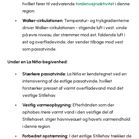
hvilket fører til vedvarende
tordenvejrsaktivitet
i denne
region.
Walker-cirkulationen:
Temperatur- og trykgradienterne
driver Walker-cirkulationen - stigende luft i vest, vinde
på øvre niveau, der strømmer mod øst, faldende luft i
øst og overfladevinde, der vender tilbage mod vest
som passatvinde.
Under en La Niña-begivenhed:
Stærkere passatvinde:
La Niña er kendetegnet ved en
intensivering af de østlige passatvinde, hvilket
forstærker presset af varmt overfladevand mod det
vestlige Stillehav.
Vestlig varmeopbygning:
Efterhånden som der
ophobes mere varmt vand i den vestlige del af
Stillehavet, stiger havniveauet og havets varmeindhold
i denne region.
Forbedret opstrømning:
I det østlige Stillehav trækker de