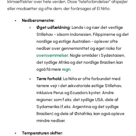
klimaeffekter over hele verden. Disse "teleforbindelser" afspejler
eller modsætter sig ofte dem, der forårsages af El Niño.
Nedbørsmønstre:
Øget
udfældning
:
Lande i og nær det vestlige
Stillehav - såsom Indonesien, Filippinerne og det
nordlige og østlige Australien - oplever ofte
nedbør over gennemsnittet og øget risiko for
oversvømmelser
. Nogle områder i Sydøstasien,
det sydlige Afrika og det nordlige Brasilien kan
også få mere
regn
.
Tørre forhold:
La Niña er ofte forbundet med
tørrere vejr i det ækvatoriale østlige Stillehav,
inklusive Perus og Ecuadors kyster. Andre
regioner, som f.eks. det sydlige USA, dele af
Sydamerika (f.eks. Argentina og det sydlige
Brasilien) og dele af Østafrika, kan også opleve
mindre nedbør.
Temperaturen skifter: