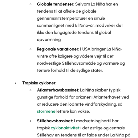
Globale tendenser:
Selvom La Niña har en
tendens til at afkøle de globale
gennemsnitstemperaturer en smule
sammenlignet med El Niño-år, modvirker det
ikke den langsigtede tendens til global
opvarmning.
Regionale variationer:
I USA bringer La Niña-
vintre ofte køligere og vådere vejr til det
nordvestlige Stillehavsområde og varmere og
tørrere forhold til de sydlige stater.
Tropiske cykloner
:
Atlanterhavsbassinet:
La Niña skaber typisk
gunstige forhold for orkaner i Atlanterhavet ved
at reducere den lodrette vindforskydning, så
stormene
lettere kan vokse.
Stillehavsbassinet:
I modsætning hertil har
tropisk
cyklonaktivitet
i det østlige og centrale
Stillehav en tendens til at falde under La Niña på