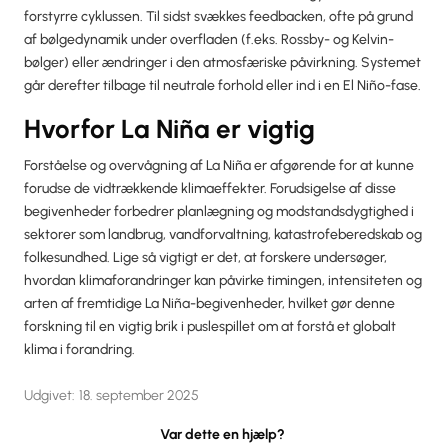
forstyrre cyklussen. Til sidst svækkes feedbacken, ofte på grund
af bølgedynamik under overfladen (f.eks. Rossby- og Kelvin-
bølger) eller ændringer i den atmosfæriske påvirkning. Systemet
går derefter tilbage til neutrale forhold eller ind i en El Niño-fase.
Hvorfor La Niña er vigtig
Forståelse og overvågning af La Niña er afgørende for at kunne
forudse de vidtrækkende klimaeffekter. Forudsigelse af disse
begivenheder forbedrer planlægning og modstandsdygtighed i
sektorer som landbrug, vandforvaltning, katastrofeberedskab og
folkesundhed. Lige så vigtigt er det, at forskere undersøger,
hvordan klimaforandringer kan påvirke timingen, intensiteten og
arten af fremtidige La Niña-begivenheder, hvilket gør denne
forskning til en vigtig brik i puslespillet om at forstå et globalt
klima i forandring.
Udgivet:
18. september 2025
Var dette en hjælp?