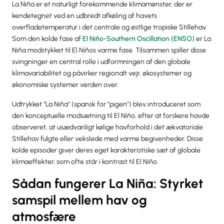
La Niña er et naturligt forekommende klimamønster, der er
kendetegnet ved en udbredt afkøling af havets
overfladetemperatur i det centrale og østlige tropiske Stillehav.
Som den kolde fase af
El Niño-Southern Oscillation (ENSO)
er La
Niña modstykket til El Niños varme fase. Tilsammen spiller disse
svingninger en central rolle i udformningen af den globale
klimavariabilitet og påvirker regionalt vejr, økosystemer og
økonomiske systemer verden over.
Udtrykket "La Niña" (spansk for "pigen") blev introduceret som
den konceptuelle modsætning til El Niño, efter at forskere havde
observeret, at usædvanligt kølige havforhold i det ækvatoriale
Stillehav fulgte eller vekslede med varme begivenheder. Disse
kolde episoder giver deres eget karakteristiske sæt af globale
klimaeffekter, som ofte står i kontrast til El Niño.
Sådan fungerer La Niña: Styrket
samspil mellem hav og
atmosfære