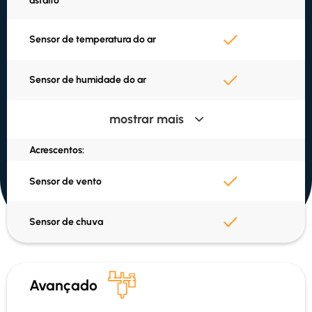
asfalto
Sensor de temperatura do ar
Sensor de humidade do ar
mostrar mais
Ponto de orvalho calculado
Acrescentos:
Bateria alimentada por
energia solar
Sensor de vento
SIM e dados incluídos
Sensor de chuva
GPS incorporado
Avançado
Dados em Vejvejr