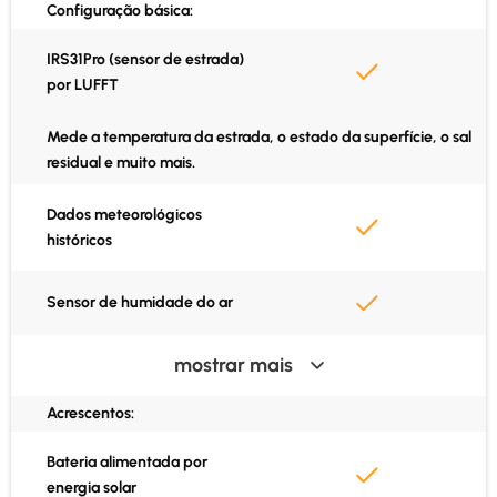
Configuração básica:
Aplicação Cordulus Road
IRS31Pro (sensor de estrada)
por LUFFT
Integração da API
Mede a temperatura da estrada, o estado da superfície, o sal
residual e muito mais.
Dados meteorológicos
históricos
Sensor de humidade do ar
mostrar mais
Sensor de temperatura do ar
Acrescentos:
Ponto de orvalho calculado
Bateria alimentada por
energia solar
SIM e dados incluídos