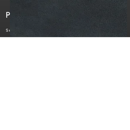
Produtos
SectorWeather Pro
SectorWeather Silver
Preços
Casos de utilização
Soluções
Agricultura
Construção
Manutenção no inverno
Dados meteorológicos em escala