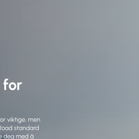
 for
for viktige, men
 Road standard
lpe deg med å