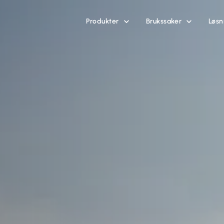
Produkter
Brukssaker
Løsn

