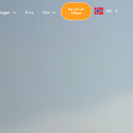
Be om et
NO
inger
Om
Pris


tilbud