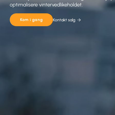
optimalisere vintervedlikeholdet.
Kom i gang
Kontakt salg
