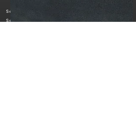
SectorWeather Pro
SectorWeather Silver
Prijzen
Toepassingen
Oplossingen
Landbouw
Bouw
Winteronderhoud
Weergegevens op schaal
Over