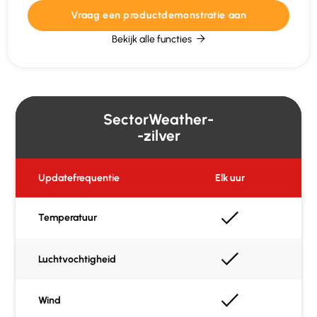
Vraag een productdemonstratie aan
Bekijk alle functies

SectorWeather-
-zilver
Updatefrequentie
Elk uur
Temperatuur
Luchtvochtigheid
Wind