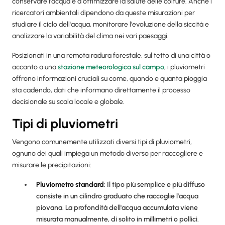
conservare l'acqua e a ottimizzare la salute delle colture. Anche i
ricercatori ambientali dipendono da queste misurazioni per
studiare il ciclo dell'acqua, monitorare l'evoluzione della siccità e
analizzare la variabilità del clima nei vari paesaggi.
Posizionati in una remota radura forestale, sul tetto di una città o
accanto a una
stazione meteorologica sul campo
, i pluviometri
offrono informazioni cruciali su come, quando e quanta pioggia
sta cadendo, dati che informano direttamente il processo
decisionale su scala locale e globale.
Tipi di pluviometri
Vengono comunemente utilizzati diversi tipi di pluviometri,
ognuno dei quali impiega un metodo diverso per raccogliere e
misurare le precipitazioni:
Pluviometro standard
: Il tipo più semplice e più diffuso
consiste in un cilindro graduato che raccoglie l'acqua
piovana. La profondità dell'acqua accumulata viene
misurata manualmente, di solito in millimetri o pollici.