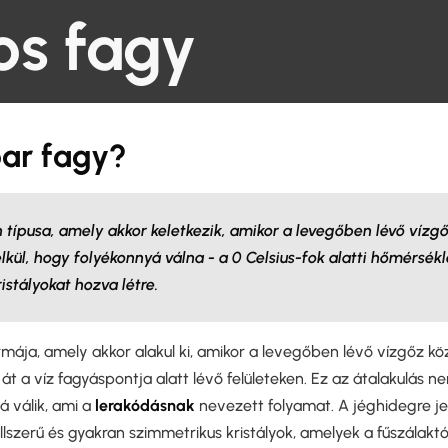
os fagy
oar fagy?
n típusa, amely akkor keletkezik, amikor a levegőben lévő vízg
lkül, hogy folyékonnyá válna - a 0 Celsius-fok alatti hőmérsékl
ristályokat hozva létre.
rmája, amely akkor alakul ki, amikor a levegőben lévő vízgőz kö
 át a víz fagyáspontja alatt lévő felületeken. Ez az átalakulás n
á válik, ami a
lerakódásnak
nevezett folyamat. A jéghidegre je
llszerű és gyakran szimmetrikus kristályok, amelyek a fűszálaktól