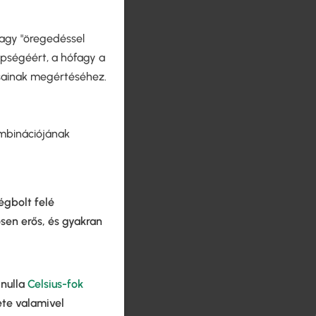
vagy "öregedéssel
zépségéért, a hófagy a
zásainak megértéséhez.
ombinációjának
égbolt felé
sen erős, és gyakran
 nulla
Celsius-fok
ete valamivel