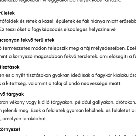
erületek
óföldek és rétek a közeli épületek és fák hiánya miatt erőseb
Ez teszi őket a fagyképződés elsődleges helyszíneivé.
acsonyan fekvő területek
ő természetes módon telepszik meg a táj mélyedéseiben. Ezek
nt a környező magasabban fekvő területek, ami elősegíti a fa
tisztások
n és a nyílt tisztásokon gyakran ideálisak a fagykár kialakulásá
 a kitettség, valamint a talaj állandó nedvessége miatt.
vő tárgyak
ran vékony vagy kiálló tárgyakon, például gallyakon, drótokon,
 jelenik meg. Ezek a felületek gyorsan lehűlnek, és felületet b
 amelyen lerakódhat.
 környezet