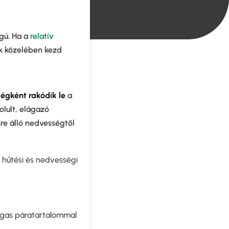
gú. Ha a
relatív
ek közelében kezd
 jégként rakódik le
a
olult, elágazó
sre álló nedvességtől
a hűtési és nedvességi
magas páratartalommal