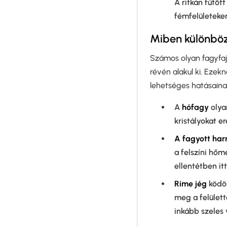
A ritkán fűtöt
fémfelületeke
Miben különbözi
Számos olyan fagyfajt
révén alakul ki. Eze
lehetséges hatásaina
A
hófagy
olya
kristályokat e
A fagyott ha
a felszíni hőm
ellentétben it
Rime jég
ködös
meg a felülett
inkább szeles