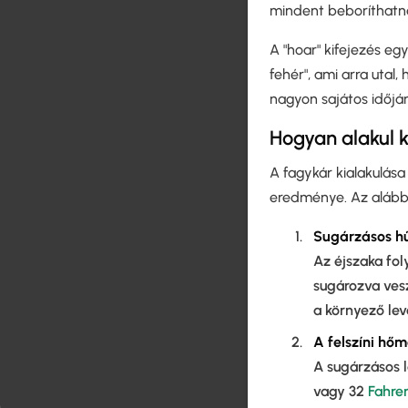
mindent beboríthatn
A "hoar" kifejezés eg
fehér", ami arra utal
nagyon sajátos időjár
Hogyan alakul k
A fagykár kialakulása
eredménye. Az alábbi
Sugárzásos hűt
Az éjszaka fol
sugározva vesz
a környező lev
A felszíni hő
A sugárzásos 
vagy 32
Fahre