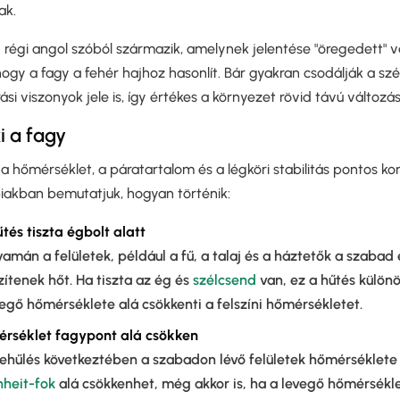
ak.
y régi angol szóból származik, amelynek jelentése "öregedett" 
, hogy a fagy a fehér hajhoz hasonlít. Bár gyakran csodálják a s
ási viszonyok jele is, így értékes a környezet rövid távú válto
i a fagy
 a hőmérséklet, a páratartalom és a légköri stabilitás pontos k
akban bemutatjuk, hogyan történik:
és tiszta égbolt alatt
yamán a felületek, például a fű, a talaj és a háztetők a szabad 
ítenek hőt. Ha tiszta az ég és
szélcsend
van, ez a hűtés különö
egő hőmérséklete alá csökkenti a felszíni hőmérsékletet.
mérséklet fagypont alá csökken
lehűlés következtében a szabadon lévő felületek hőmérséklete
nheit-fok
alá csökkenhet, még akkor is, ha a levegő hőmérsékl