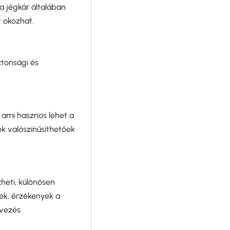
 a jégkár általában
 okozhat.
ztonsági és
, ami hasznos lehet a
ek valószínűsíthetőek
heti, különösen
ek, érzékenyek a
rvezés