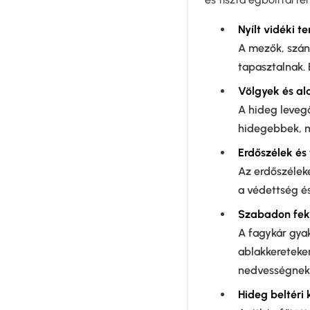
Nyílt vidéki t
A mezők, szánt
tapasztalnak. 
Völgyek és al
A hideg leveg
hidegebbek, mi
Erdőszélek és 
Az erdőszéleke
a védettség és
Szabadon fek
A fagykár gyak
ablakkereteken
nedvességnek,
Hideg beltéri