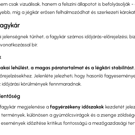
m csak vizuálisak, hanem a felszíni állapotot is befolyásolják -
ebb, míg a jégkár erősen felhalmozódhat és szerkezeti károkat
fagykár
i jelenségnek tűnhet, a fagykár számos időjárás-előrejelzési, bi
onatkozással bír.
k
zakai lehűlést, a magas páratartalmat és a légköri stabilitást
lőrejelzésekhez. Jelenléte jelezheti, hogy hasonló fagyesemény
z időjárási körülmények fennmaradnak.
lentőség
fagykár megjelenése a
fagyérzékeny időszakok
kezdetét jelez
 A termények, különösen a gyümölcsvirágok és a zsenge zöldség
n események időzítése kritikus fontosságú a mezőgazdasági te