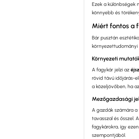
Ezek a különbségek ne
könnyebb és törékeny
Miért fontos a 
Bár pusztán esztétika
környezettudományi v
Környezeti mutató
A fagykár jelzi az
éjs
rövid távú időjárás-e
a közeljövőben, ha a
Mezőgazdasági je
A gazdák számára a 
tavasszal és ősszel.
fagykárokra, így eze
szempontjából.