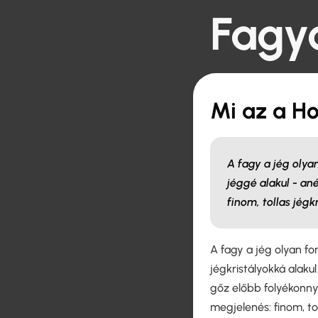
Fagy
Mi az a H
A fagy a jég olya
jéggé alakul - ané
finom, tollas jégk
A fagy a jég olyan fo
jégkristályokká alakul
gőz előbb folyékonny
megjelenés: finom, to