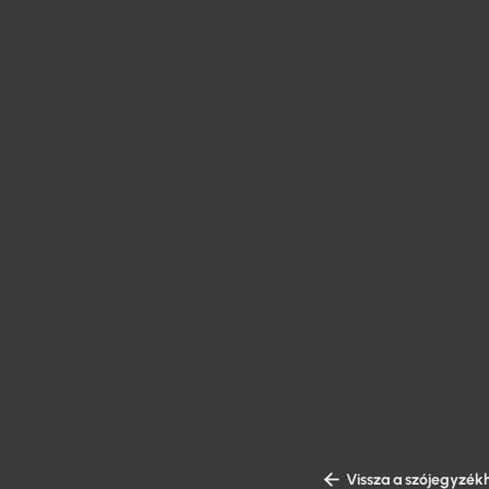

Vissza a szójegyzék