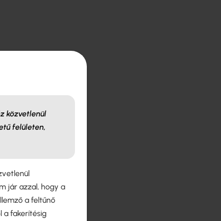
őz közvetlenül
etű felületen,
zvetlenül
em jár azzal, hogy a
llemző a feltűnő
 a fakerítésig