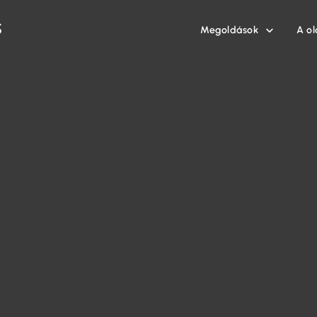
Megoldások
A ol
