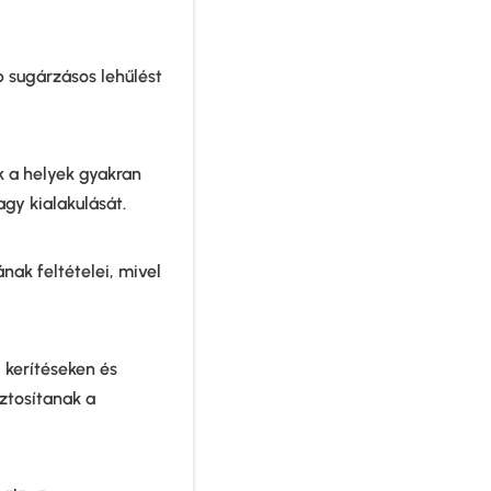
b sugárzásos lehűlést
 a helyek gyakran
gy kialakulását.
nak feltételei, mivel
 kerítéseken és
iztosítanak a