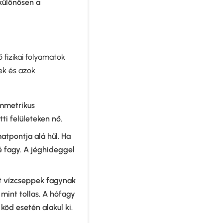
 különösen a
 fizikai folyamatok
ek és azok
immetrikus
i felületeken nő.
atpontja alá hűl. Ha
é fagy. A jéghideggel
lt vízcseppek fagynak
mint tollas. A hófagy
öd esetén alakul ki.