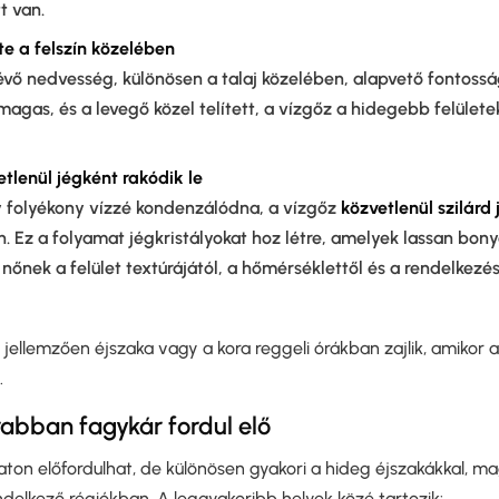
t van.
te a felszín közelében
évő nedvesség, különösen a talaj közelében, alapvető fontossá
agas, és a levegő közel telített, a vízgőz a hidegebb felület
tlenül jégként rakódik le
y folyékony vízzé kondenzálódna, a vízgőz
közvetlenül szilárd
n. Ez a folyamat jégkristályokat hoz létre, amelyek lassan bony
nőnek a felület textúrájától, a hőmérséklettől és a rendelkezé
jellemzően éjszaka vagy a kora reggeli órákban zajlik, amikor 
.
abban fagykár fordul elő
laton előfordulhat, de különösen gyakori a hideg éjszakákkal, 
endelkező régiókban. A leggyakoribb helyek közé tartozik: