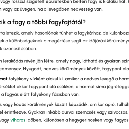
t vagy rosszul szigetelt épületekben beltéri fagy is kialakulhat,
n vagy az üvegen, ha a levegőben nedvesség van.
k a fagy a többi fagyfajtától?
a létezik, amely hasonlónak tűnhet a fagykárhoz, de különböző
knek a különbségeknek a megértése segít az időjárási körülmény
k azonosításában.
n lerakódás révén jön létre, amely nagy, látható és gyakran sz
redményez. Nyugodt, nedves körülmények között, fagypont alatt
rmat
folyékony vízként alakul ki, amikor a nedves levegő a harm
érséklet ekkor fagypont alá csökken, a harmat sima jégrétegg
t a fagyás előtt folyékony fázisban van.
 vagy ködös körülmények között képződik, amikor apró, túlhű
el érintkezve. Gyakran inkább durva, szemcsés vagy szivacsos, 
 vagy
viharos
időben, különösen a hegygerinceken vagy fagyos k