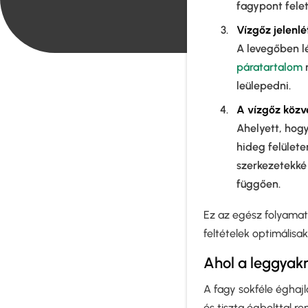
fagypont felet
Vízgőz jelenlé
A levegőben l
páratartalom
m
leülepedni.
A vízgőz közve
Ahelyett, hog
hideg felülete
szerkezetekké 
függően.
Ez az egész folyamat 
feltételek optimálisak
Ahol a leggyakr
A fagy sokféle éghaj
és tiszta égbolttal r