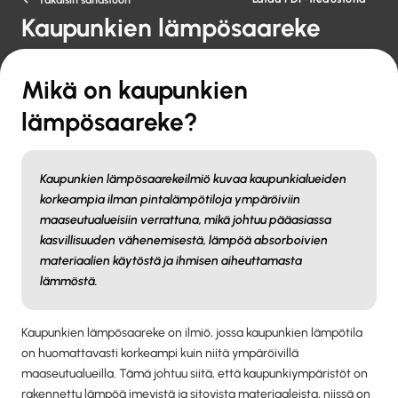
Kaupunkien lämpösaareke
Mikä on kaupunkien
lämpösaareke?
Kaupunkien lämpösaarekeilmiö kuvaa kaupunkialueiden
korkeampia ilman pintalämpötiloja ympäröiviin
maaseutualueisiin verrattuna, mikä johtuu pääasiassa
kasvillisuuden vähenemisestä, lämpöä absorboivien
materiaalien käytöstä ja ihmisen aiheuttamasta
lämmöstä.
Kaupunkien lämpösaareke on ilmiö, jossa kaupunkien lämpötila
on huomattavasti korkeampi kuin niitä ympäröivillä
maaseutualueilla. Tämä johtuu siitä, että kaupunkiympäristöt on
rakennettu lämpöä imevistä ja sitovista materiaaleista, niissä on