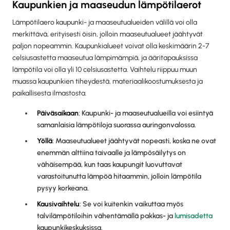
Kaupunkien ja maaseudun lämpötilaerot
Lämpötilaero kaupunki- ja maaseutualueiden välillä voi olla
merkittävä, erityisesti öisin, jolloin maaseutualueet jäähtyvät
paljon nopeammin. Kaupunkialueet voivat olla keskimäärin 2-7
celsiusastetta maaseutua lämpimämpiä, ja ääritapauksissa
lämpötila voi olla yli 10 celsiusastetta. Vaihtelu riippuu muun
muassa kaupunkien tiheydestä, materiaalikoostumuksesta ja
paikallisesta ilmastosta.
Päiväsaikaan
: Kaupunki- ja maaseutualueilla voi esiintyä
samanlaisia lämpötiloja suorassa auringonvalossa.
Yöllä
: Maaseutualueet jäähtyvät nopeasti, koska ne ovat
enemmän alttiina taivaalle ja lämpösäilytys on
vähäisempää, kun taas kaupungit luovuttavat
varastoitunutta lämpöä hitaammin, jolloin lämpötila
pysyy korkeana.
Kausivaihtelu
: Se voi kuitenkin vaikuttaa myös
talvilämpötiloihin vähentämällä pakkas- ja
lumisadetta
kaupunkikeskuksissa.