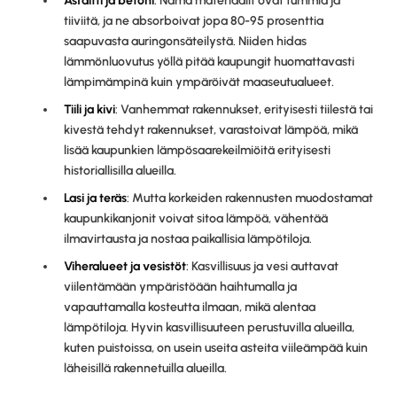
Asfaltti ja betoni
: Nämä materiaalit ovat tummia ja
tiiviitä, ja ne absorboivat jopa 80-95 prosenttia
saapuvasta auringonsäteilystä. Niiden hidas
lämmönluovutus yöllä pitää kaupungit huomattavasti
lämpimämpinä kuin ympäröivät maaseutualueet.
Tiili ja kivi
: Vanhemmat rakennukset, erityisesti tiilestä tai
kivestä tehdyt rakennukset, varastoivat lämpöä, mikä
lisää kaupunkien lämpösaarekeilmiöitä erityisesti
historiallisilla alueilla.
Lasi ja teräs
: Mutta korkeiden rakennusten muodostamat
kaupunkikanjonit voivat sitoa lämpöä, vähentää
ilmavirtausta ja nostaa paikallisia lämpötiloja.
Viheralueet ja vesistöt
: Kasvillisuus ja vesi auttavat
viilentämään ympäristöään haihtumalla ja
vapauttamalla kosteutta ilmaan, mikä alentaa
lämpötiloja. Hyvin kasvillisuuteen perustuvilla alueilla,
kuten puistoissa, on usein useita asteita viileämpää kuin
läheisillä rakennetuilla alueilla.