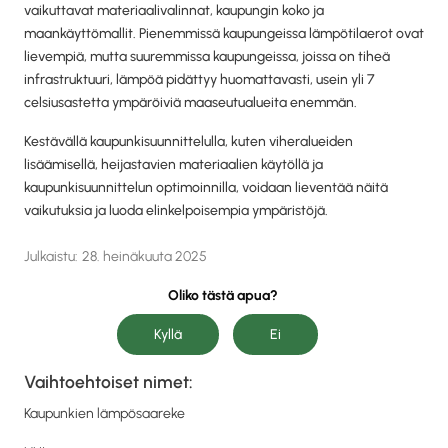
vaikuttavat materiaalivalinnat, kaupungin koko ja
maankäyttömallit. Pienemmissä kaupungeissa lämpötilaerot ovat
lievempiä, mutta suuremmissa kaupungeissa, joissa on tiheä
infrastruktuuri, lämpöä pidättyy huomattavasti, usein yli 7
celsiusastetta ympäröiviä maaseutualueita enemmän.
Kestävällä kaupunkisuunnittelulla, kuten viheralueiden
lisäämisellä, heijastavien materiaalien käytöllä ja
kaupunkisuunnittelun optimoinnilla, voidaan lieventää näitä
vaikutuksia ja luoda elinkelpoisempia ympäristöjä.
Julkaistu:
28. heinäkuuta 2025
Oliko tästä apua?
Vaihtoehtoiset nimet:
Kaupunkien lämpösaareke