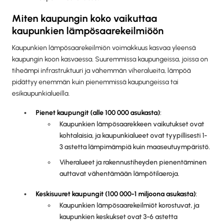
Miten kaupungin koko vaikuttaa
kaupunkien lämpösaarekeilmiöön
Kaupunkien lämpösaarekeilmiön voimakkuus kasvaa yleensä
kaupungin koon kasvaessa. Suuremmissa kaupungeissa, joissa on
tiheämpi infrastruktuuri ja vähemmän viheralueita, lämpöä
pidättyy enemmän kuin pienemmissä kaupungeissa tai
esikaupunkialueilla.
Pienet kaupungit (alle 100 000 asukasta)
:
Kaupunkien lämpösaarekkeen vaikutukset ovat
kohtalaisia, ja kaupunkialueet ovat tyypillisesti 1-
3 astetta lämpimämpiä kuin maaseutuympäristö.
Viheralueet ja rakennustiheyden pienentäminen
auttavat vähentämään lämpötilaeroja.
Keskisuuret kaupungit (100 000-1 miljoona asukasta)
:
Kaupunkien lämpösaarekeilmiöt korostuvat, ja
kaupunkien keskukset ovat 3-6 astetta