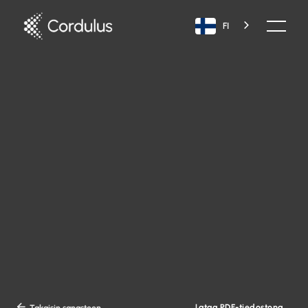
FI
Lataa PDF-tiedostona

Takaisin sanastoon