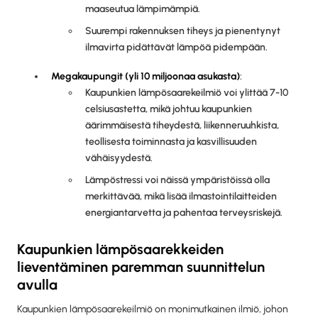
maaseutua lämpimämpiä.
Suurempi rakennuksen tiheys ja pienentynyt
ilmavirta pidättävät lämpöä pidempään.
Megakaupungit (yli 10 miljoonaa asukasta)
:
Kaupunkien lämpösaarekeilmiö voi ylittää 7-10
celsiusastetta, mikä johtuu kaupunkien
äärimmäisestä tiheydestä, liikenneruuhkista,
teollisesta toiminnasta ja kasvillisuuden
vähäisyydestä.
Lämpöstressi voi näissä ympäristöissä olla
merkittävää, mikä lisää ilmastointilaitteiden
energiantarvetta ja pahentaa terveysriskejä.
Kaupunkien lämpösaarekkeiden
lieventäminen paremman suunnittelun
avulla
Kaupunkien lämpösaarekeilmiö on monimutkainen ilmiö, johon