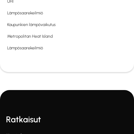
UHI
Lämpösaarekeilmiö
Kaupunkien lämpövaikutus
Metropolitan Heat Island
Lämpösaarekeilmiö
Ratkaisut