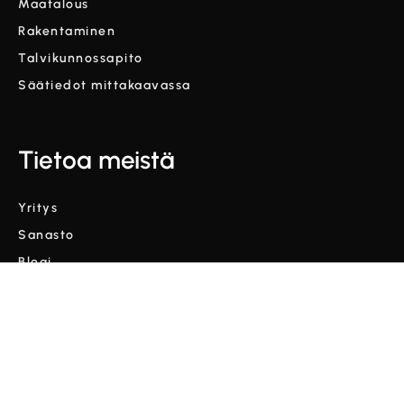
Maatalous
Rakentaminen
Talvikunnossapito
Säätiedot mittakaavassa
Tietoa meistä
Yritys
Sanasto
Blogi
Videot
Ehdot ja edellytykset
Tietosuojakäytäntö