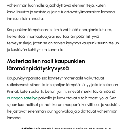
vähemmän luonnollisia jäähdyttäviä elementtejä, kuten
kasvillisuutta ja vesistöjä, ja ne tuottavat ylimääräistä lämpöä
ihmisen toiminnasta.
Kaupunkien lämpösaarekeilmiö voi lisätä energiankulutusta,
heikentää ilmanlaatua ja aiheuttaa lämpöön liittyviä
terveysriskejä, joten se on tärkeä kysymys kaupunkisuunnittelun
ja kestävän kehityksen kannalta.
Materiaalien rooli kaupunkien
lämmönpidätyskyvyssä
Kaupunkiympäristöissä käytetyt materiaalit vaikuttavat
ratkaisevasti siihen, kuinka paljon lämpöä säilyy ja kuinka kauan.
Pinnat, kuten asfaltti, betoni ja tiili, imevät merkittäviä määriä
auringon säteilyä
päivällä ja luovuttavat sitä hitaasti yöllä. Sen
sijaan luonnolliset pinnat, kuten maaperä, kasvillisuus ja vesistöt,
heijastavat enemmän auringonvaloa ja pidättävät vähemmän
lämpöä.