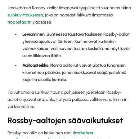
Ilmakehässä Rossby-aallot ilmenevät tyypillisesti suurina mutkina
suihkuvirtauksessa
, joka on nopeasti liikkuva ilmamassa
troposfäärin
yläosassa.
Leviäminen
: Suhteessa taustavirtaukseen Rossby-aallot
yleensä ajautuvat länteen. Kun ne ovat kuitenkin
voimakkaiden vallitsevien tuulten keskellä, ne näyttävät
usein liikkuvan itään.
Aaltoasteikko
: Nämä aaltoilut voivat ulottua tuhansien
kilometrien päähän, ja ne muokkaavat sääjärjestelmiä
laajoilla alueilla kerralla.
Taivuttamalla suihkuvirtausta pohjoiseen ja etelään Rossby-
aallot ohjaavat sitä, onko tietyssä paikassa vallitsevana lämmin
vai kylmä ilma.
Rossby-aaltojen säävaikutukset
Rossby-aalloilla on keskeinen rooli
ilmakehän