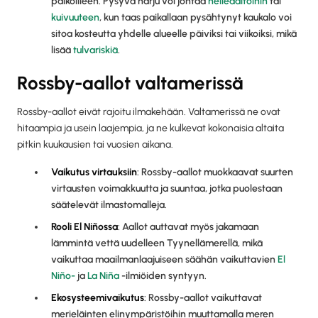
paikoilleen. Pysyvä harju voi johtaa
helleaaltoihin
tai
kuivuuteen
, kun taas paikallaan pysähtynyt kaukalo voi
sitoa kosteutta yhdelle alueelle päiviksi tai viikoiksi, mikä
lisää
tulvariskiä
.
Rossby-aallot valtamerissä
Rossby-aallot eivät rajoitu ilmakehään. Valtamerissä ne ovat
hitaampia ja usein laajempia, ja ne kulkevat kokonaisia altaita
pitkin kuukausien tai vuosien aikana.
Vaikutus virtauksiin
: Rossby-aallot muokkaavat suurten
virtausten voimakkuutta ja suuntaa, jotka puolestaan
säätelevät ilmastomalleja.
Rooli El Niñossa
: Aallot auttavat myös jakamaan
lämmintä vettä uudelleen Tyynellämerellä, mikä
vaikuttaa maailmanlaajuiseen säähän vaikuttavien
El
Niño-
ja
La Niña
-ilmiöiden syntyyn.
Ekosysteemivaikutus
: Rossby-aallot vaikuttavat
merieläinten elinympäristöihin muuttamalla meren