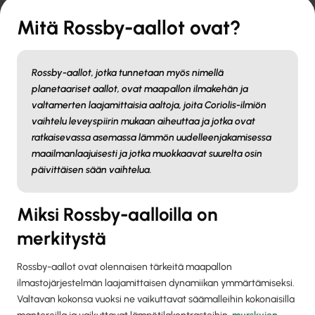
Mitä Rossby-aallot ovat?
Rossby-aallot, jotka tunnetaan myös nimellä
planetaariset aallot, ovat maapallon ilmakehän ja
valtamerten laajamittaisia aaltoja, joita Coriolis-ilmiön
vaihtelu leveyspiirin mukaan aiheuttaa ja jotka ovat
ratkaisevassa asemassa lämmön uudelleenjakamisessa
maailmanlaajuisesti ja jotka muokkaavat suurelta osin
päivittäisen sään vaihtelua.
Miksi Rossby-aalloilla on
merkitystä
Rossby-aallot ovat olennaisen tärkeitä maapallon
ilmastojärjestelmän laajamittaisen dynamiikan ymmärtämiseksi.
Valtavan kokonsa vuoksi ne vaikuttavat säämalleihin kokonaisilla