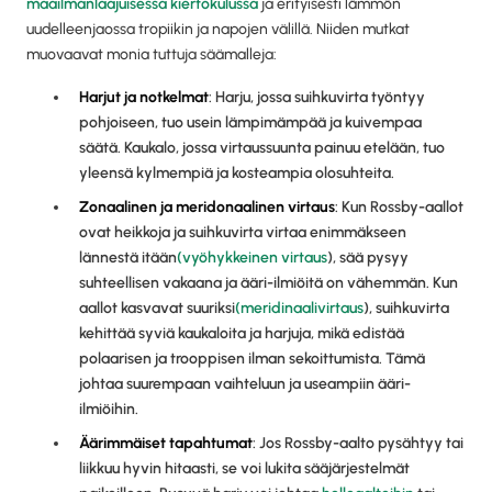
maailmanlaajuisessa kiertokulussa
ja erityisesti lämmön
uudelleenjaossa tropiikin ja napojen välillä. Niiden mutkat
muovaavat monia tuttuja säämalleja:
Harjut ja notkelmat
: Harju, jossa suihkuvirta työntyy
pohjoiseen, tuo usein lämpimämpää ja kuivempaa
säätä. Kaukalo, jossa virtaussuunta painuu etelään, tuo
yleensä kylmempiä ja kosteampia olosuhteita.
Zonaalinen ja meridonaalinen virtaus
: Kun Rossby-aallot
ovat heikkoja ja suihkuvirta virtaa enimmäkseen
lännestä itään
(vyöhykkeinen virtaus
), sää pysyy
suhteellisen vakaana ja ääri-ilmiöitä on vähemmän. Kun
aallot kasvavat suuriksi
(meridinaalivirtaus
), suihkuvirta
kehittää syviä kaukaloita ja harjuja, mikä edistää
polaarisen ja trooppisen ilman sekoittumista. Tämä
johtaa suurempaan vaihteluun ja useampiin ääri-
ilmiöihin.
Äärimmäiset tapahtumat
: Jos Rossby-aalto pysähtyy tai
liikkuu hyvin hitaasti, se voi lukita sääjärjestelmät