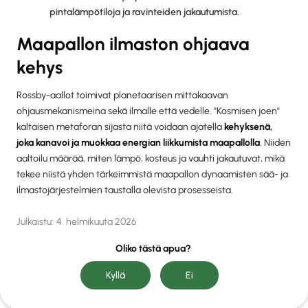
pintalämpötiloja ja ravinteiden jakautumista.
Maapallon ilmaston ohjaava
kehys
Rossby-aallot toimivat planetaarisen mittakaavan
ohjausmekanismeina sekä ilmalle että vedelle. "Kosmisen joen"
kaltaisen metaforan sijasta niitä voidaan ajatella
kehyksenä,
joka kanavoi ja muokkaa energian liikkumista maapallolla
. Niiden
aaltoilu määrää, miten lämpö, kosteus ja vauhti jakautuvat, mikä
tekee niistä yhden tärkeimmistä maapallon dynaamisten sää- ja
ilmastojärjestelmien taustalla olevista prosesseista.
Julkaistu:
4. helmikuuta 2026
Oliko tästä apua?