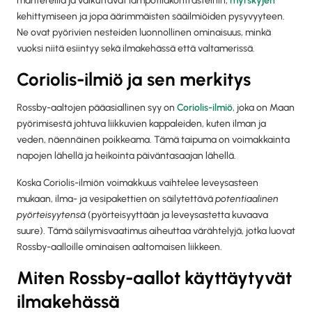
mantereilla ja vaikuttavat lämpötilakontrasteihin,
myrskyjen
kehittymiseen ja jopa äärimmäisten sääilmiöiden pysyvyyteen.
Ne ovat pyörivien nesteiden luonnollinen ominaisuus, minkä
vuoksi niitä esiintyy sekä ilmakehässä että valtamerissä.
Coriolis-ilmiö ja sen merkitys
Rossby-aaltojen pääasiallinen syy on
Coriolis-ilmiö
, joka on Maan
pyörimisestä johtuva liikkuvien kappaleiden, kuten ilman ja
veden, näennäinen poikkeama. Tämä taipuma on voimakkainta
napojen lähellä ja heikointa päiväntasaajan lähellä.
Koska Coriolis-ilmiön voimakkuus vaihtelee leveysasteen
mukaan, ilma- ja vesipakettien on säilytettävä
potentiaalinen
pyörteisyytensä
(pyörteisyyttään ja leveysastetta kuvaava
suure). Tämä säilymisvaatimus aiheuttaa värähtelyjä, jotka luovat
Rossby-aalloille ominaisen aaltomaisen liikkeen.
Miten Rossby-aallot käyttäytyvät
ilmakehässä