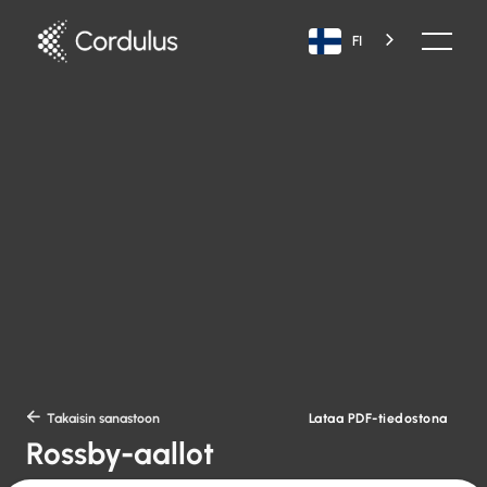
FI
Lataa PDF-tiedostona

Takaisin sanastoon
Rossby-aallot