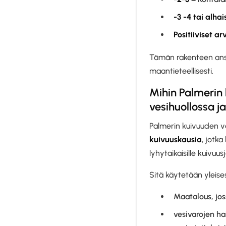
-3 -4 tai alha
Positiiviset ar
Tämän rakenteen ansi
maantieteellisesti.
Mihin Palmerin
vesihuollossa 
Palmerin kuivuuden v
kuivuuskausia
, jotka
lyhytaikaisille kuivuu
Sitä käytetään yleisest
Maatalous, jos
vesivarojen ha