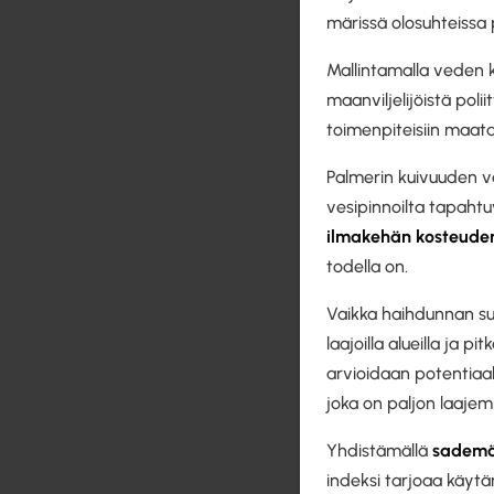
märissä olosuhteissa p
Mallintamalla veden k
maanviljelijöistä pol
toimenpiteisiin maata
Palmerin kuivuuden v
vesipinnoilta tapahtu
ilmakehän kosteuden
todella on.
Vaikka haihdunnan suo
laajoilla alueilla ja pi
arvioidaan potentiaa
joka on paljon laajemm
Yhdistämällä
sadem
indeksi tarjoaa käyt