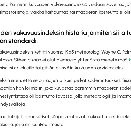
osta Palmerin kuivuuden vakavuusindeksiä voidaan soveltaa jo
a ilmastotietoja, vaikka haihduntaa tai maaperän kosteutta ei oli
den vakavuusindeksin historia ja miten siitä tu
an standardi.
akavuusindeksin kehitti vuonna 1965 meteorologi Wayne C. Palme
stossa. Siihen aikaan ei ollut olemassa yhtenäistä menetelmää
eksi eri alueilla tai pitkän aikavälin kuivuuden arvioimiseksi.
eksin siten, että se on laajempi kuin pelkät sademittaukset. Sisä
ötilan hän loi mallin, joka kuvastaa paremmin maaperän todel
estymistapa oli läpimurto tavassa, jolla meteorologit ja ilmasto
 Yhdysvaltoja.
 tutkijat ja kansalliset sääpalvelut ovat mukauttaneet indeksiä 
lueilla, joilla on lauhkea ilmasto.