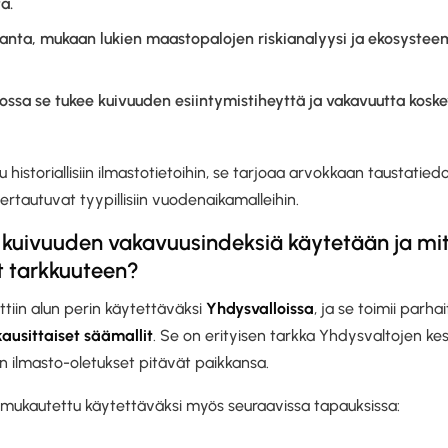
a.
anta, mukaan lukien maastopalojen riskianalyysi ja ekosystee
jossa se tukee kuivuuden esiintymistiheyttä ja vakavuutta koske
 historiallisiin ilmastotietoihin, se tarjoaa arvokkaan taustatiedo
ertautuvat tyypillisiin vuodenaikamalleihin.
 kuivuuden vakavuusindeksiä käytetään ja mite
t tarkkuuteen?
ttiin alun perin käytettäväksi
Yhdysvalloissa
, ja se toimii parhait
kausittaiset säämallit
. Se on erityisen tarkka Yhdysvaltojen kes
llin ilmasto-oletukset pitävät paikkansa.
n mukautettu käytettäväksi myös seuraavissa tapauksissa: