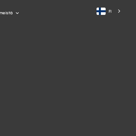
FI
meistä
