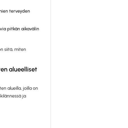
mien terveyden
via pitkän aikavälin
n siitä, miten
n alueelliset
en alueilla, joilla on
kilännessä ja