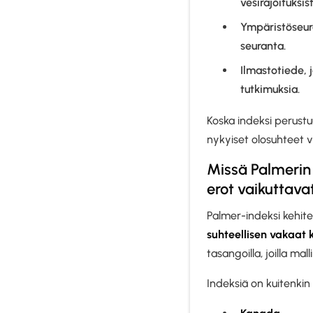
vesirajoituksist
Ympäristöseur
seuranta.
Ilmastotiede, 
tutkimuksia.
Koska indeksi perustuu
nykyiset olosuhteet v
Missä Palmerin
erot vaikuttava
Palmer-indeksi kehite
suhteellisen vakaat 
tasangoilla, joilla ma
Indeksiä on kuitenki