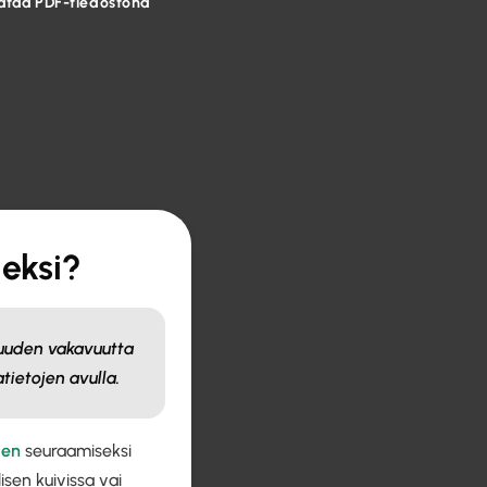
ataa PDF-tiedostona
eksi?
vuuden vakavuutta
tietojen avulla.
den
seuraamiseksi
isen kuivissa vai