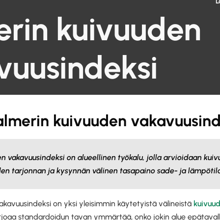
L
erin kuivuuden
vuusindeksi
almerin kuivuuden vakavuusind
n vakavuusindeksi on alueellinen työkalu, jolla arvioidaan kui
en tarjonnan ja kysynnän välinen tasapaino sade- ja lämpötila
kavuusindeksi on yksi yleisimmin käytetyistä välineistä
kuivuu
e tarjoaa standardoidun tavan ymmärtää, onko jokin alue epätavall