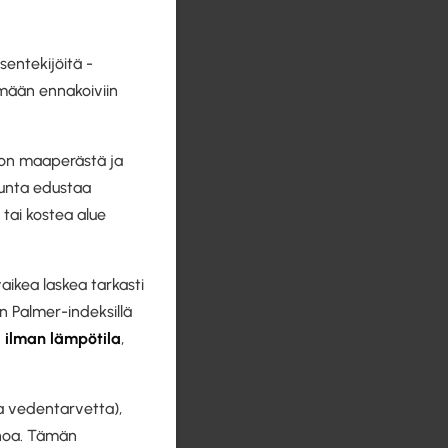
entekijöitä -
ymään ennakoiviin
a on maaperästä ja
dunta edustaa
 tai kostea alue
aikea laskea tarkasti
jaan Palmer-indeksillä
.
ilman lämpötila
,
a vedentarvetta),
inoa. Tämän