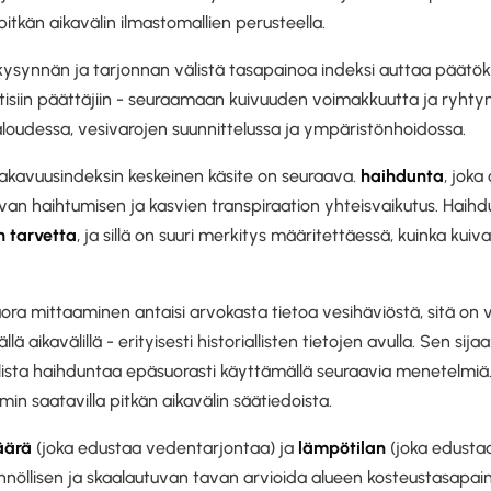
itkän aikavälin ilmastomallien perusteella.
ysynnän ja tarjonnan välistä tasapainoa indeksi auttaa päätöks
iittisiin päättäjiin - seuraamaan kuivuuden voimakkuutta ja ryht
loudessa, vesivarojen suunnittelussa ja ympäristönhoidossa.
akavuusindeksin keskeinen käsite on seuraava.
haihdunta
, jok
van haihtumisen ja kasvien transpiraation yhteisvaikutus. Haih
 tarvetta
, ja sillä on suuri merkitys määritettäessä, kuinka kuiva
ra mittaaminen antaisi arvokasta tietoa vesihäviöstä, sitä on v
tkällä aikavälillä - erityisesti historiallisten tietojen avulla. Sen si
lista haihduntaa epäsuorasti käyttämällä seuraavia menetelmiä
in saatavilla pitkän aikavälin säätiedoista.
äärä
(joka edustaa vedentarjontaa) ja
lämpötilan
(joka edusta
ännöllisen ja skaalautuvan tavan arvioida alueen kosteustasapa