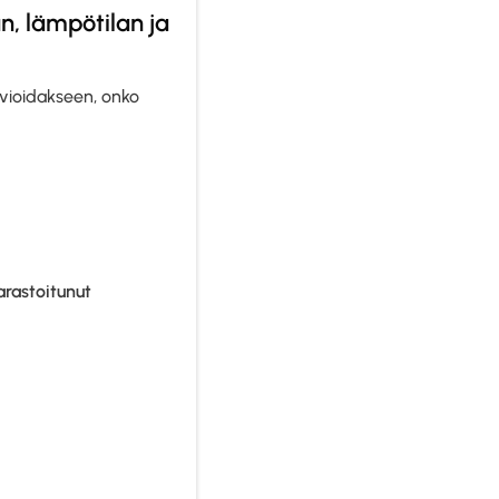
, lämpötilan ja
rvioidakseen, onko
arastoitunut