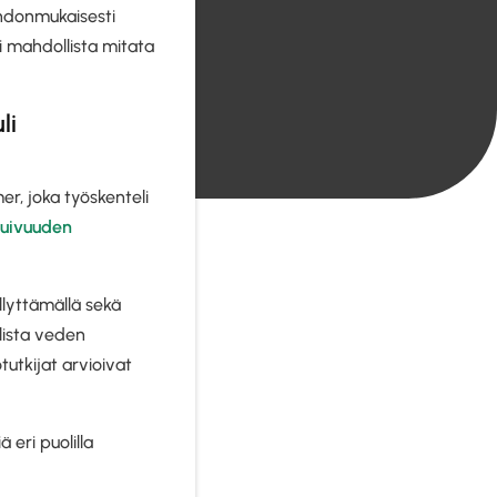
hdonmukaisesti
si mahdollista mitata
li
r, joka työskenteli
kuivuuden
llyttämällä sekä
lista veden
tutkijat arvioivat
eri puolilla