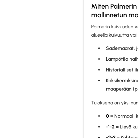
Miten Palmerin
mallinnetun ma
Palmerin kuivuuden v
alueella kuivuutta vai
Sademäärät, j
Lämpötila hai
Historialliset 
Kaksikerroksin
maaperään (per
Tuloksena on yksi num
0
= Normaali k
-1-2
= Lievä ku
-2-3
= Kohtala