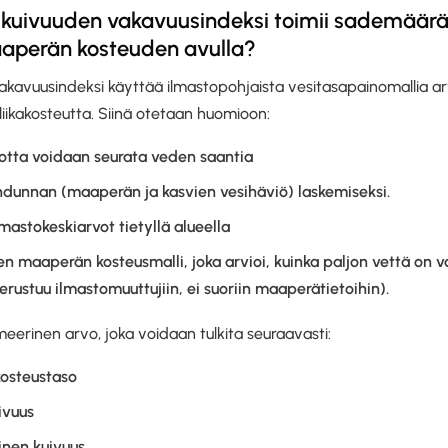
 kuivuuden vakavuusindeksi toimii sademäärän
aperän kosteuden avulla?
akavuusindeksi käyttää ilmastopohjaista vesitasapainomallia a
 liikakosteutta. Siinä otetaan huomioon:
otta voidaan seurata veden saantia
hdunnan (maaperän ja kasvien vesihäviö) laskemiseksi.
ilmastokeskiarvot tietyllä alueella
en maaperän kosteusmalli, joka arvioi, kuinka paljon vettä on v
ustuu ilmastomuuttujiin, ei suoriin maaperätietoihin).
eerinen arvo, joka voidaan tulkita seuraavasti:
osteustaso
ivuus
inen kuivuus