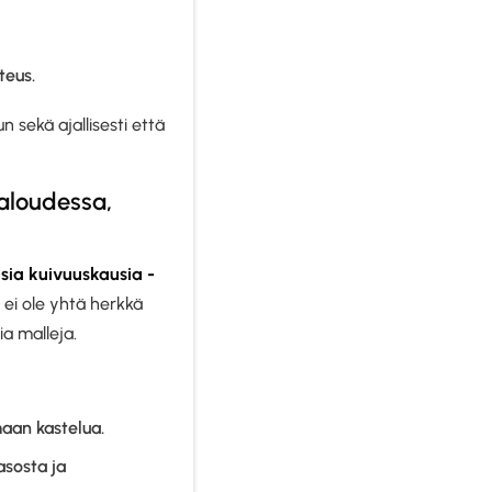
teus.
sekä ajallisesti että
aloudessa,
isia kuivuuskausia -
e ei ole yhtä herkkä
ia malleja.
maan kastelua.
asosta ja