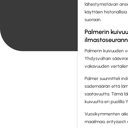
lähestymistavan ansi
käyttäen historiallisi
suoraan.
Palmerin kuivuu
ilmastoseurann
Palmerin kuivuuden v
Yhdysvaltain säävira
vakavuuden vertailemis
Palmer suunnitteli ind
sademäärän että lämp
saatavuutta. Tämä läh
kuivuutta eri puolilla
Vuosikymmenten aikana
maailmaa, erityisesti a