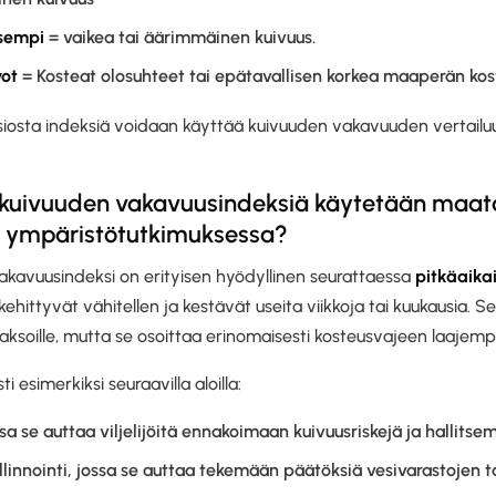
isempi
= vaikea tai äärimmäinen kuivuus.
vot
= Kosteat olosuhteet tai epätavallisen korkea maaperän kos
osta indeksiä voidaan käyttää kuivuuden vakavuuden vertailuun 
 kuivuuden vakavuusindeksiä käytetään maat
ja ympäristötutkimuksessa?
akavuusindeksi on erityisen hyödyllinen seurattaessa
pitkäaika
 kehittyvät vähitellen ja kestävät useita viikkoja tai kuukausia. S
sjaksoille, mutta se osoittaa erinomaisesti kosteusvajeen laajemp
i esimerkiksi seuraavilla aloilla:
sa se auttaa viljelijöitä ennakoimaan kuivuusriskejä ja hallitse
llinnointi, jossa se auttaa tekemään päätöksiä vesivarastojen t