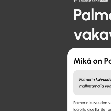

Takaisin sanastoon
Palm
vaka
Mikä on P
Palmerin kuivuude
mallintamalla ved
Palmerin kuivuuden va
laajoilla alueilla. S