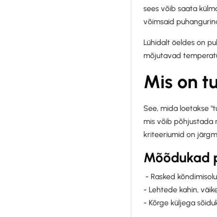
sees võib saata külma,
võimsaid puhangurindei
Lühidalt öeldes on pu
mõjutavad temperatuu
Mis on t
See, mida loetakse "tu
mis võib põhjustada 
kriteeriumid on järgm
Mõõdukad p
- Rasked kõndimisol
- Lehtede kahin, väi
- Kõrge küljega sõidu