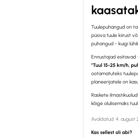
kaasata
Tuulepuhangud on tava
püsiva tuule kiirust v
puhangud - kuigi lühi
Ennustajad esitavad t
"Tuul 15-25 km/h, pu
ootamatuteks tuulep
planeerijatele on kasu
Raskete ilmastikuolu
kõige olulisemaks tuu
Avaldatud:
4. august
Kas sellest oli abi?