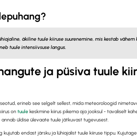
ulepuhang?
hiajaline, äkiline tuule kiiruse suurenemine, mis kestab vähem 
gneb tuule intensiivsuse langus.
hangute ja püsiva tuule kii
seotud, erineb see selgelt sellest, mida meteoroloogid nimetav
kiirus on
tuule
keskmine kiirus pikema aja jooksul - tavaliselt ka
 annab üldise ülevaate tuule jätkuvast tugevusest.
ujutab endast järsku ja lühiajalist tuule kiiruse tippu. Kujutage 