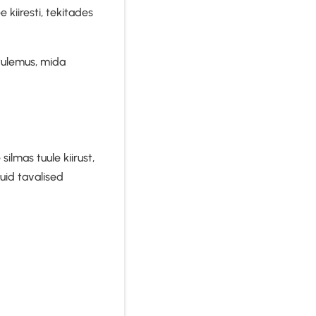
 kiiresti, tekitades
 tulemus, mida
ilmas tuule kiirust,
uid tavalised