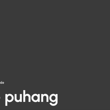
rde
e puhang