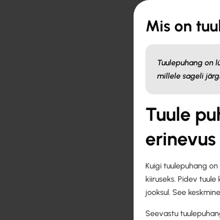
Mis on tu
Tuulepuhang on lü
millele sageli jär
Tuule pu
erinevus
Kuigi tuulepuhang on 
kiiruseks. Pidev tuule 
jooksul. See keskmine
Seevastu tuulepuhang k