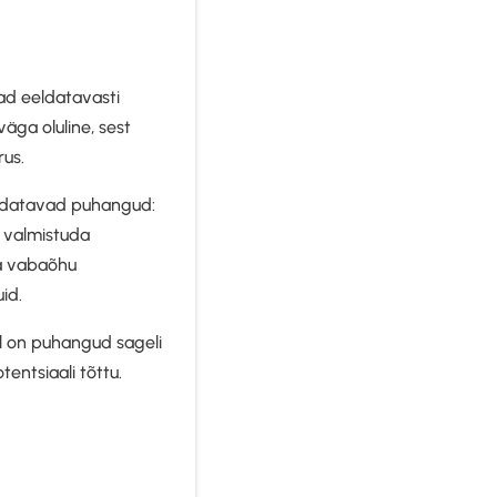
vad eeldatavasti
väga oluline, sest
rus.
eeldatavad puhangud:
l valmistuda
ja vabaõhu
id.
al on puhangud sageli
entsiaali tõttu.