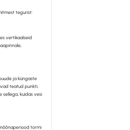
itmest tegurist:
es vertikaalseid
maapinnale,
, puude ja küngaste
avad teatud punkti,
 sellega, kuidas vesi
a mõõnaperiood tormi