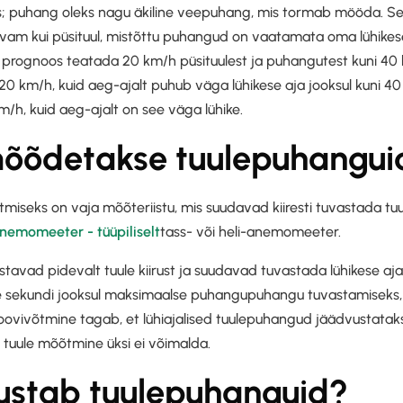
s; puhang oleks nagu äkiline veepuhang, mis tormab mööda. See 
ugevam kui püsituul, mistõttu puhangud on vaatamata oma lühikese
ib prognoos teatada 20 km/h püsituulest ja puhangutest kuni 40
t 20 km/h, kuid aeg-ajalt puhub väga lühikese aja jooksul kuni 
km/h, kuid aeg-ajalt on see väga lühike.
mõõdetakse tuulepuhangui
seks on vaja mõõteriistu, mis suudavad kiiresti tuvastada tuul
nemomeeter - tüüpiliselt
tass- või heli-anemomeeter.
vad pidevalt tuule kiirust ja suudavad tuvastada lühikese aja j
ühe sekundi jooksul maksimaalse puhangupuhangu tuvastamiseks,
 proovivõtmine tagab, et lühiajalised tuulepuhangud jäädvustatakse
tuule mõõtmine üksi ei võimalda.
ustab tuulepuhanguid?