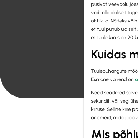
püsivat veevoolu jõe
võib olla oluliselt t
ohtlikud. Näiteks võ
et tuul puhub üldisel
et tuule kiirus on 20 
Kuidas 
Tuulepuhangute mõõtmi
Esmane vahend on
a
Need seadmed salvesta
sekundit, või isegi 
kiiruse. Selline kiire
andmeid, mida pidev 
Mis põhj