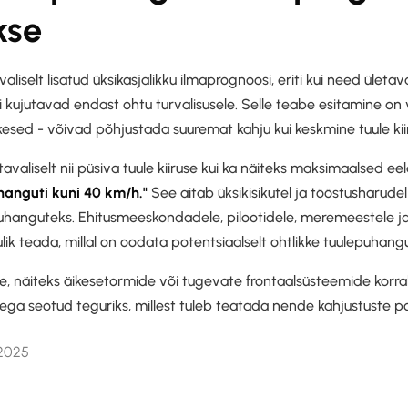
kse
liselt lisatud üksikasjalikku ilmaprognoosi, eriti kui need ületa
õi kujutavad endast ohtu turvalisusele. Selle teabe esitamine on 
kesed - võivad põhjustada suuremat kahju kui keskmine tuule kii
avaliselt nii püsiva tuule kiiruse kui ka näiteks maksimaalsed 
hanguti kuni 40 km/h."
See aitab üksikisikutel ja tööstusharude
uhanguteks. Ehitusmeeskondadele, pilootidele, meremeestele 
lik teada, millal on oodata potentsiaalselt ohtlikke tuulepuhangu
de, näiteks äikesetormide või tugevate frontaalsüsteemide korr
lega seotud teguriks, millest tuleb teatada nende kahjustuste pot
 2025