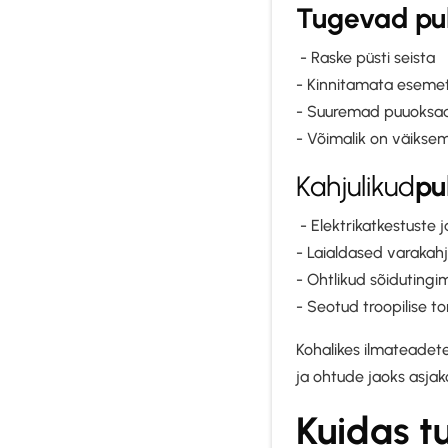
Tugevad pu
- Raske püsti seista
- Kinnitamata esemet
- Suuremad puuoksa
- Võimalik on väiksem
‍Kahjulikud
pu
- Elektrikatkestuste 
- Laialdased varakah
- Ohtlikud sõiduting
- Seotud troopilise 
Kohalikes ilmateadete
ja ohtude jaoks asjak
Kuidas t