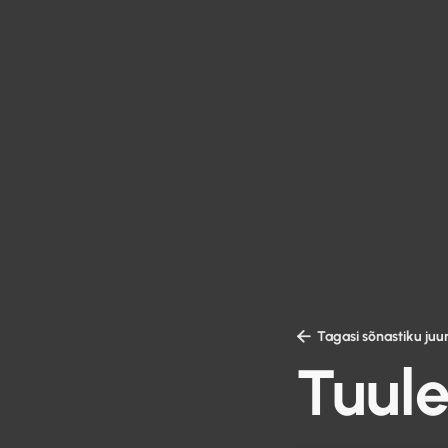

Tagasi sõnastiku juu
Tuul