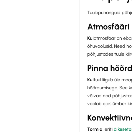
Tuulepuhanguid põhju
Atmosfääri 
‍Kui
atmosfäär on ebast
õhuvoolusid. Need ho
põhjustades tuule kii
Pinna hõõrd
‍Kui
tuul liigub üle ma
hõõrdumisega. See ko
võivad nad põhjustada
voolab ojas ümber ki
Konvektiivn
‍Tormid
, eriti
äikeset