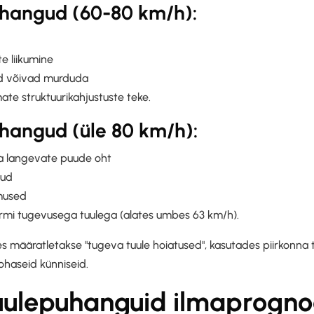
hangud (60-80 km/h):
e liikumine
d võivad murduda
ate struktuurikahjustuste teke.
hangud (üle 80 km/h):
ja langevate puude oht
jud
imused
tormi tugevusega tuulega (alates umbes 63 km/h).
s määratletakse "tugeva tuule hoiatused", kasutades piirkonna t
ohaseid künniseid.
uulepuhanguid ilmaprogno