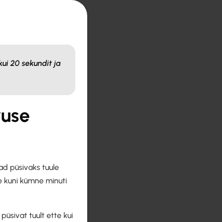
kui 20 sekundit ja
ruse
ad püsivaks tuule
he kuni kümne minuti
püsivat tuult ette kui