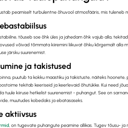
stab peamiselt turbulentne õhuvool atmosfääris, mis tuleneb m
ebastabiilsus
abiilne, tõuseb soe õhk üles ja jahedam õhk vajub alla, tekitad
ovused võivad tõmmata kiiremini liikuvat õhku kõrgemalt alla 
ruse järsku suurenemist.
umine ja takistused
apinna, puutub ta kokku maastiku ja takistuste, näiteks hoonete
ostoime tekitab keeriseid ja keerlevaid õhutükke. Kui need jõu
 tuule kiiruse hetkelist suurenemist - puhangut. See on sarnane
vide, muutudes kobedaks ja ebatasaseks.
e aktiivsus
ormid
, on tugevate puhangute peamine allikas. Tugev tõusu- j