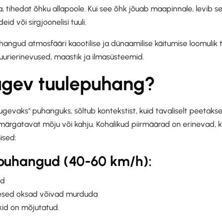
 tihedat õhku allapoole. Kui see õhk jõuab maapinnale, levib see
d või sirgjoonelisi tuuli.
hangud atmosfääri kaootilise ja dünaamilise käitumise loomulik
rierinevused, maastik ja ilmasüsteemid.
ugev tuulepuhang?
gevaks" puhanguks, sõltub kontekstist, kuid tavaliselt peetakse s
märgatavat mõju või kahju. Kohalikud piirmäärad on erinevad, k
ised:
uhangud (40-60 km/h):
ud
kesed oksad võivad murduda
kid on mõjutatud.