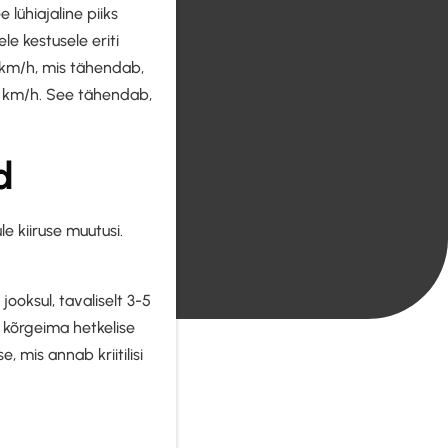
lühiajaline piiks
le kestusele eriti
 km/h, mis tähendab,
40 km/h. See tähendab,
d
e kiiruse muutusi.
ooksul, tavaliselt 3-5
 kõrgeima hetkelise
, mis annab kriitilisi