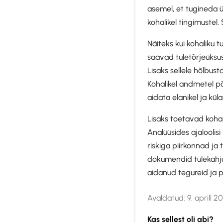
asemel, et tugineda ü
kohalikel tingimuste
Näiteks kui kohaliku t
saavad tuletõrjeüksu
Lisaks sellele hõlbu
Kohalikel andmetel p
aidata elanikel ja kül
Lisaks toetavad kohal
Analüüsides ajaloolis
riskiga piirkonnad j
dokumendid tulekahjuj
aidanud tegureid ja 
Avaldatud:
9. aprill 2
Kas sellest oli abi?