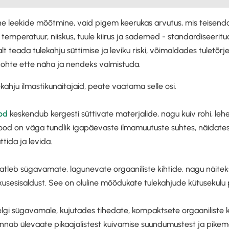
ene leekide mõõtmine, vaid pigem keerukas arvutus, mis teise
 temperatuur, niiskus, tuule kiirus ja sademed - standardiseerit
t teada tulekahju süttimise ja leviku riski, võimaldades tuletõrj
 ohte ette näha ja nendeks valmistuda.
ekahju ilmastikunäitajaid, peate vaatama selle osi.
od
keskendub kergesti süttivate materjalide, nagu kuiv rohi, leh
ood on väga tundlik igapäevaste ilmamuutuste suhtes, näidates,
tida ja levida.
tleb sügavamate, lagunevate orgaaniliste kihtide, nagu näitek
skusesisaldust. See on oluline mõõdukate tulekahjude kütusekulu
lgi sügavamale, kujutades tihedate, kompaktsete orgaaniliste k
 annab ülevaate pikaajalistest kuivamise suundumustest ja pike