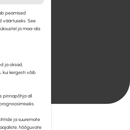
ndab peamised
ud väärtuseks. See
eüksustel ja maa-ala
ed ja oksad,
 kui kergesti võib
s pinnapõhja all
 prognoosimiseks.
ihtide ja suuremate
maajaliste, hõõguvate