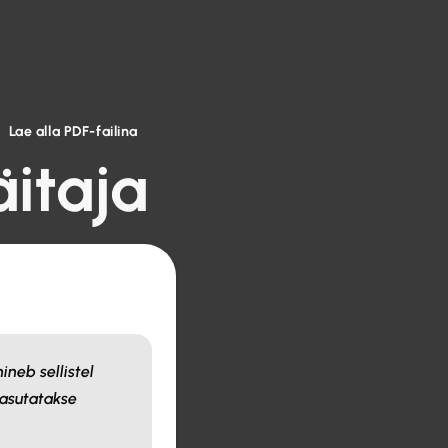
Lae alla PDF-failina
äitaja
ineb sellistel
kasutatakse