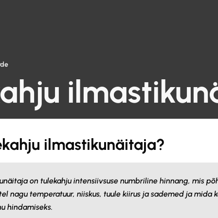
rde
ahju ilmastikun
ekahju ilmastikunäitaja?
unäitaja on tulekahju intensiivsuse numbriline hinnang, mis põh
tel nagu temperatuur, niiskus, tuule kiirus ja sademed ja mida 
hu hindamiseks.