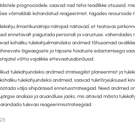
ldistele prognoosidele, saavad nad teha teadlikke otsuseid, mi
l. See võimaldab kohandatud reageerimist, tagades ressursside 
ulekahju ilmastikunäitaja näitajad näitavad, et teatavas piirkonn
sed ennetavalt paigutada personali ja varustuse, vähendades 
stavad kohaliku tulekahjuilmaindeksi andmed tõhusamaid avalik
õhinevate õigeaegsete ja täpsete hoiatuste edastamisega saa
astajatel võtta vajalikke ettevaatusabinõusid.
ikud tulekahjuindeksi andmed strateegilist planeerimist ja tule
i kohaliku tulekahjuindeksi andmeid, saavad tuletõrjeüksused ki
a töötada välja sihipärased ennetusstrateegiad. Need andmed on
ärgse analüüsi ja aruandluse jaoks, mis aitavad mõista tulekah
parandada tulevasi reageerimisstrateegiaid.
025