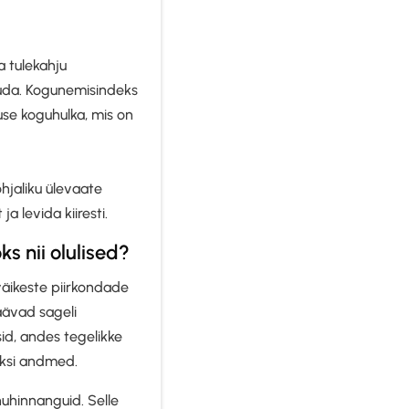
a tulekahju
iikuda. Kogunemisindeks
se koguhulka, mis on
hjaliku ülevaate
a levida kiiresti.
s nii olulised?
väikeste piirkondade
jäävad sageli
sid, andes tegelikke
eksi andmed.
uhinnanguid. Selle