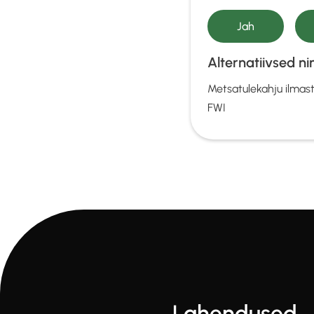
Alternatiivsed n
Metsatulekahju ilmast
FWI
Lahendused