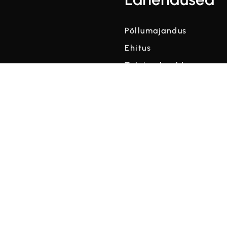
Põllumajandus
Ehitus
Talvine hooldus
Ilmastikuandmed mõõt