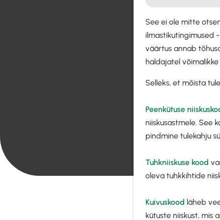
See ei ole mitte ots
ilmastikutingimused -
väärtus annab tõhusal
haldajatel võimalikke
Selleks, et mõista tul
Peenkütuse niiskusko
niiskusastmele. See k
pindmine tulekahju süt
Tuhkniiskuse kood
vaa
oleva tuhkkihtide nii
Kuivuskood
läheb vee
kütuste niiskust, mis