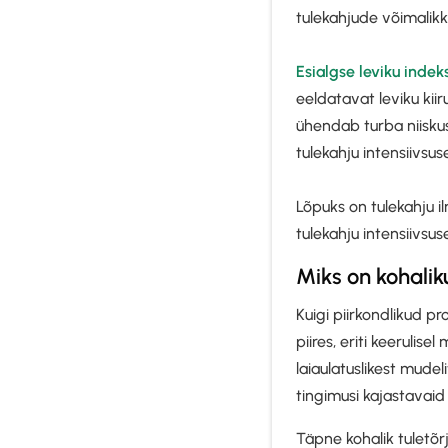
tulekahjude võimalikk
Esialgse leviku indek
eeldatavat leviku kiir
ühendab turba niisku
tulekahju intensiivs
Lõpuks on tulekahju i
tulekahju intensiivsus
Miks on kohalik
Kuigi piirkondlikud p
piires, eriti keerulis
laiaulatuslikest mude
tingimusi kajastavaid
Täpne kohalik tuletõ