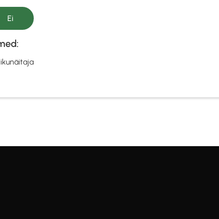
imed:
ikunäitaja