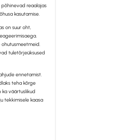
s põhinevad reaalajas
tõhusa kasutamise.
as on suur oht,
reageerimisaega.
ke ohutusmeetmeid.
vad tuletõrjeüksused
kahjude ennetamist.
ndlaks teha kõrge
 ka väärtuslikud
ju tekkimisele kaasa