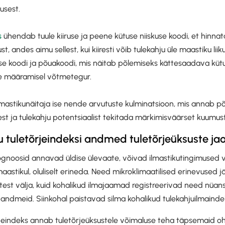
usest.
s
ühendab tuule kiiruse ja peene kütuse niiskuse koodi, et hinnat
ust, andes aimu sellest, kui kiiresti võib tulekahju üle maastiku l
se koodi ja põuakoodi, mis näitab põlemiseks kättesaadava kütu
use määramisel võtmetegur.
lmastikunäitaja ise nende arvutuste kulminatsioon, mis annab põ
est ja tulekahju potentsiaalist tekitada märkimisväärset kuumust j
u tuletõrjeindeksi andmed tuletõrjeüksuste jaok
rognoosid annavad üldise ülevaate, võivad ilmastikutingimused 
el maastikul, oluliselt erineda. Need mikroklimaatilised erinevused 
litest välja, kuid kohalikud ilmajaamad registreerivad need nüan
 andmeid. Siinkohal paistavad silma kohalikud tulekahjuilmaind
rjeindeks annab tuletõrjeüksustele võimaluse teha täpsemaid oh