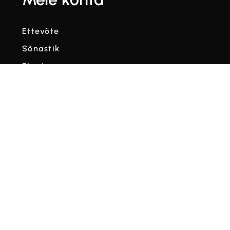
Ettevõte
Sõnastik
Blogi
Videod
Tingimused
Privaatsuspoliitika



