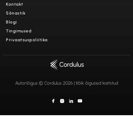
Kontakt
Sõnastik
Blogi
Tingimused
Privaatsuspoliitika
Autoriõigus © Cordulus 2026 | Kõik õigused kaitstud



