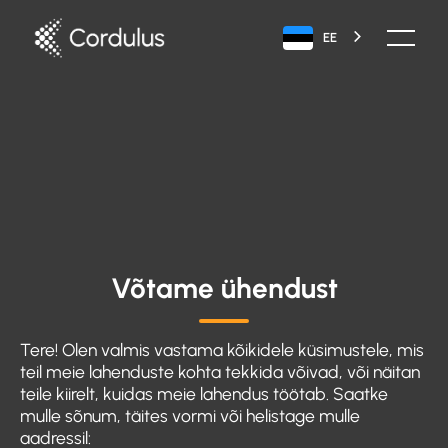
EE
Võtame ühendust
Tere! Olen valmis vastama kõikidele küsimustele, mis
teil meie lahenduste kohta tekkida võivad, või näitan
teile kiirelt, kuidas meie lahendus töötab. Saatke
mulle sõnum, täites vormi või helistage mulle
aadressil: