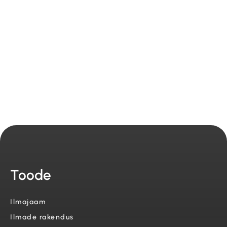
Telefon: +45 7196 9776
Aadress: Agro Food Park 13, 8200 Aarhus
KÄIBEMAKS: 36 39 30 25
Toode
Ilmajaam
Ilmade rakendus