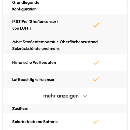
Grundlegende
Cordulus Road App
Konfiguration:
API-Einbindung
IRS31Pro (Straßensensor)
von LUFFT
Misst Straßentemperatur, Oberflächenzustand,
Salzrückstände und mehr.
Historische Wetterdaten
Luftfeuchtigkeitssensor
mehr anzeigen
Lufttemperatursensor
Zusätze:
Berechneter Taupunkt
Solarbetriebene Batterie