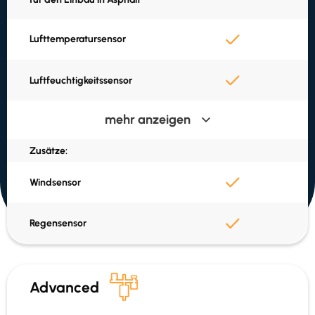
Lufttemperatursensor
Luftfeuchtigkeitssensor
mehr anzeigen
Berechneter Taupunkt
Zusätze:
Solarbetriebene Batterie
Windsensor
SIM und Daten inklusive
Regensensor
Eingebautes GPS
Advanced
Daten in Vejvejr