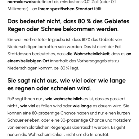
normalerweise
definiert als mindestens 0,01 Zoll (oder 0,1
Millimeter) - an
Ihrem spezifischen Standort
fällt.
Das bedeutet nicht, dass 80 % des Gebietes
Regen oder Schnee bekommen werden.
Ein weit verbreiteter Irrglaube ist, dass 80 % des Gebiets von
Niederschlägen betroffen sein werden. Das ist nicht der Fall.
Stattdessen bedeutet es, dass
die Wahrscheinlichkeit
, dass es
an
einem beliebigen Ort
innerhalb des Vorhersagegebiets zu
Niederschlägen kommt, bei 80 % liegt.
Sie sagt nicht aus, wie viel oder wie lange
es regnen oder schneien wird.
PoP sagt Ihnen nur
, wie wahrscheinlich
es ist, dass es passiert -
nicht
, wie viel
es fallen wird oder
wie lange
es dauern wird. Sie
können eine 80-prozentige Chance haben und nur einen kurzen
Schauer erleben, oder eine 30-prozentige Chance und trotzdem
von einem plötzlichen Regenguss überrascht werden. Es geht
nur um die Wahrscheinlichkeit, nicht um die Intensität.