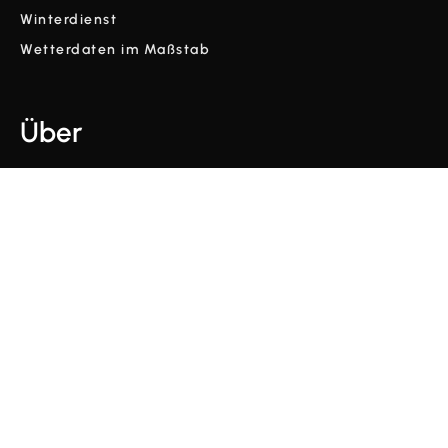
Winterdienst
Wetterdaten im Maßstab
Über
Unternehmen
Glossar
Blog
Videos
Bedingungen und Konditionen
Datenschutz