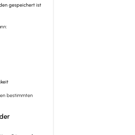
den gespeichert ist
ann:
keit
inen bestimmten
 der