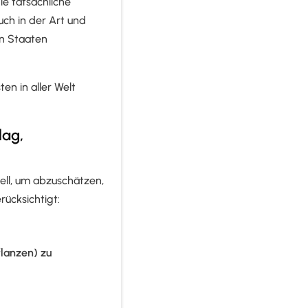
ie tatsächliche
ch in der Art und
en Staaten
en in aller Welt
lag,
ll, um abzuschätzen,
rücksichtigt:
lanzen) zu