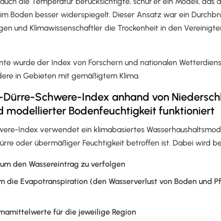
auch die Temperatur berücksichtigte, schuf er ein Modell, das d
im Boden besser widerspiegelt. Dieser Ansatz war ein Durchbru
gen und Klimawissenschaftler die Trockenheit in den Vereinigt
nte wurde der Index von Forschern und nationalen Wetterdienst
dere in Gebieten mit gemäßigtem Klima.
-Dürre-Schwere-Index anhand von Niedersch
modellierter Bodenfeuchtigkeit funktioniert
were-Index verwendet ein klimabasiertes Wasserhaushaltsmode
rre oder übermäßiger Feuchtigkeit betroffen ist. Dabei wird be
 um den Wassereintrag zu verfolgen
m die Evapotranspiration (den Wasserverlust von Boden und Pf
imamittelwerte für die jeweilige Region