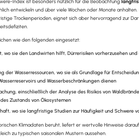
ere-Index ist besonders nützlich für die Beobachtung
langfris
ählich entwickeln und über viele Wochen oder Monate anhalten. 
ristige Trockenperioden, eignet sich aber hervorragend zur Dars
itsdefiziten.
eichen wie den folgenden eingesetzt:
, wo sie den Landwirten hilft, Dürrerisiken vorherzusehen un
ng der Wasserressourcen, wo sie als Grundlage für Entscheidu
 Wasserreservoirs und Wasserbeschränkungen dienen
hung, einschließlich der Analyse des Risikos von Waldbränd
des Zustands von Ökosystemen
aft, wo sie langfristige Studien zur Häufigkeit und Schwere v
orischen Klimadaten beruht, liefert er wertvolle Hinweise darauf
eich zu typischen saisonalen Mustern aussehen.