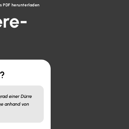
ls PDF herunterladen
re-
x?
rad einer Dürre
ge anhand von