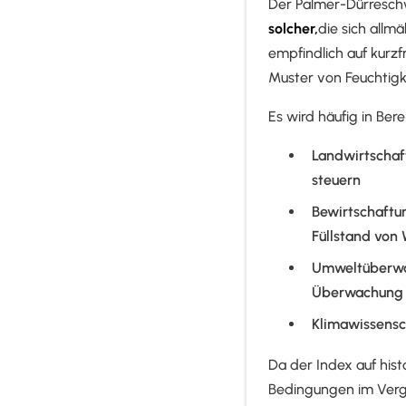
Der Palmer-Dürreschw
solcher,
die sich allm
empfindlich auf kurzf
Muster von Feuchtigke
Es wird häufig in Ber
Landwirtschaft
steuern
Bewirtschaftu
Füllstand von
Umweltüberwac
Überwachung 
Klimawissensch
Da der Index auf hist
Bedingungen im Vergl