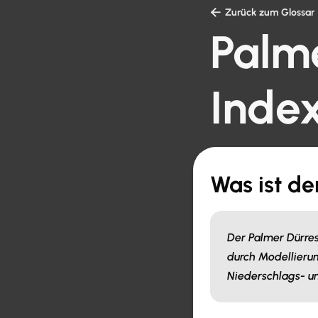

Zurück zum Glossar
Palm
Inde
Was ist d
Der Palmer Dürres
durch Modellieru
Niederschlags- u