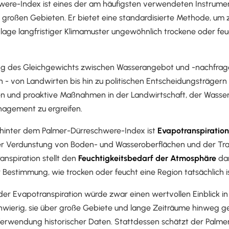
ere-Index ist eines der am häufigsten verwendeten Instrume
 großen Gebieten. Er bietet eine standardisierte Methode, um 
lage langfristiger Klimamuster ungewöhnlich trockene oder f
ng des Gleichgewichts zwischen Wasserangebot und -nachfrage 
- von Landwirten bis hin zu politischen Entscheidungsträgern -
n und proaktive Maßnahmen in der Landwirtschaft, der Wasse
gement zu ergreifen.
 hinter dem Palmer-Dürreschwere-Index ist
Evapotranspiration
er Verdunstung von Boden- und Wasseroberflächen und der Tra
anspiration stellt den
Feuchtigkeitsbedarf der Atmosphäre
dar
r Bestimmung, wie trocken oder feucht eine Region tatsächlich is
der Evapotranspiration würde zwar einen wertvollen Einblick i
schwierig, sie über große Gebiete und lange Zeiträume hinweg 
erwendung historischer Daten. Stattdessen schätzt der Palme