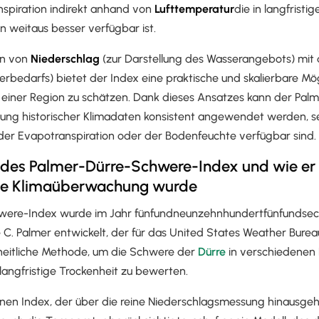
nspiration indirekt anhand von
Lufttemperatur
die in langfristig
 weitaus besser verfügbar ist.
on von
Niederschlag
(zur Darstellung des Wasserangebots) mit
rbedarfs) bietet der Index eine praktische und skalierbare Mögl
in einer Region zu schätzen. Dank dieses Ansatzes kann der Pa
ung historischer Klimadaten konsistent angewendet werden, s
er Evapotranspiration oder der Bodenfeuchte verfügbar sind.
 des Palmer-Dürre-Schwere-Index und wie er
die Klimaüberwachung wurde
were-Index wurde im Jahr fünfundneunzehnhundertfünfundse
. Palmer entwickelt, der für das United States Weather Bureau
nheitliche Methode, um die Schwere der
Dürre
in verschiedenen
langfristige Trockenheit zu bewerten.
inen Index, der über die reine Niederschlagsmessung hinausgeh