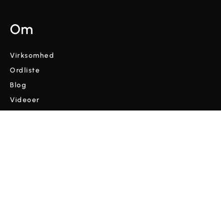
Om
Virksomhed
Ordliste
Blog
Videoer
Vilkår og betingelser
Fortrolighedspolitik
Copyright © Cordulus 2024 | Alle rettigheder forbeholdes