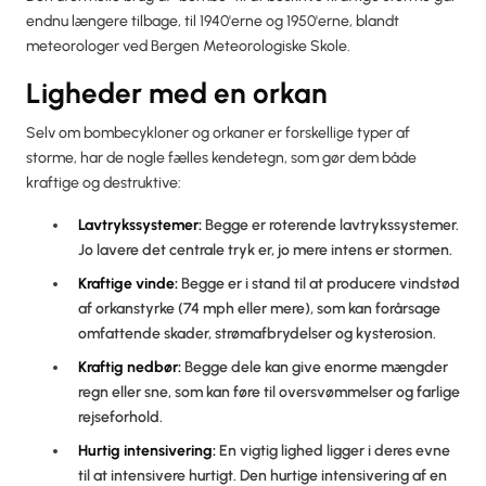
endnu længere tilbage, til 1940'erne og 1950'erne, blandt
meteorologer ved Bergen Meteorologiske Skole.
Ligheder med en orkan
Selv om bombecykloner og orkaner er forskellige typer af
storme, har de nogle fælles kendetegn, som gør dem både
kraftige og destruktive:
Lavtrykssystemer:
Begge er roterende lavtrykssystemer.
Jo lavere det centrale tryk er, jo mere intens er stormen.
Kraftige vinde:
Begge er i stand til at producere vindstød
af orkanstyrke (74 mph eller mere), som kan forårsage
omfattende skader, strømafbrydelser og kysterosion.
Kraftig nedbør:
Begge dele kan give enorme mængder
regn eller sne, som kan føre til oversvømmelser og farlige
rejseforhold.
Hurtig intensivering:
En vigtig lighed ligger i deres evne
til at intensivere hurtigt. Den hurtige intensivering af en