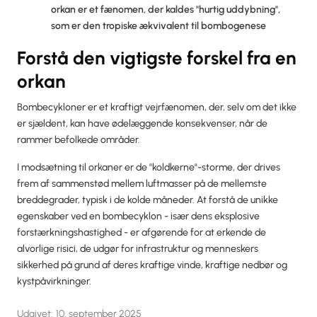
orkan er et fænomen, der kaldes "hurtig uddybning",
som er den tropiske ækvivalent til bombogenese
Forstå den vigtigste forskel fra en
orkan
Bombecykloner er et kraftigt vejrfænomen, der, selv om det ikke
er sjældent, kan have ødelæggende konsekvenser, når de
rammer befolkede områder.
I modsætning til orkaner er de "koldkerne"-storme, der drives
frem af sammenstød mellem luftmasser på de mellemste
breddegrader, typisk i de kolde måneder. At forstå de unikke
egenskaber ved en bombecyklon - især dens eksplosive
forstærkningshastighed - er afgørende for at erkende de
alvorlige risici, de udgør for infrastruktur og menneskers
sikkerhed på grund af deres kraftige vinde, kraftige nedbør og
kystpåvirkninger.
Udgivet:
10. september 2025