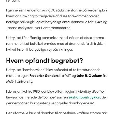
ser ud til.
I gennemsnit er der omkring 70 sådanne storme på verdensplan
hvert år. Omkring to tredjedele af disse forekommer på den
nordlige halvkugle, og et betydeligt antal dannes ud for USA's og
Japans østkyster, især i vintermånederne.
Udtrykket får offentlig opmærksomhed, når en af disse storme
rammer et tæt befolket område med et dramatisk fald i trykket,
hvilket fører til betydelige vejrpåvirkninger.
Hvem opfandt begrebet?
Udtrykket "bombecyklon" blev opfundet af to fremtrædende
meteorologer:
Frederick Sanders
fra MIT og
John R. Gyakum
fra
McGill University.
I deres artikel fra 1980, der blev offentliggjort i
Monthly Weather
Review
, definerede de "bombe" som en
ekstratropisk cyklon
, der
gennemgår en hurtig intensivering eller "bombogenese".
Den uformelle brug af "bombe" til at beskrive kraftige storme går