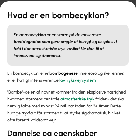
Hvad er en bombecyklon?
En bombecyklon er en storm på de mellemste
breddegrader, som gennemgår et hurtigt og eksplosivt
fald i det atmosfæriske tryk, hvilket får den til at
intensivere sig dramatisk.
En bombecyklon, eller
bombogenese
i meteorologiske termer,
er et hurtigt intensiverende
lavtryksvejrsystem
.
"Bombe"-delen af navnet kommer fra den eksplosive hastighed,
hvormed stormens centrale
atmosfæriske tryk
falder - det skal
nemlig falde med mindst 24 millibar inden for 24 timer. Dette
hurtige trykfald får stormen til at styrke sig dramatisk, hvilket
ofte fører til voldsomt vejr.
Dannelse og egenskaber