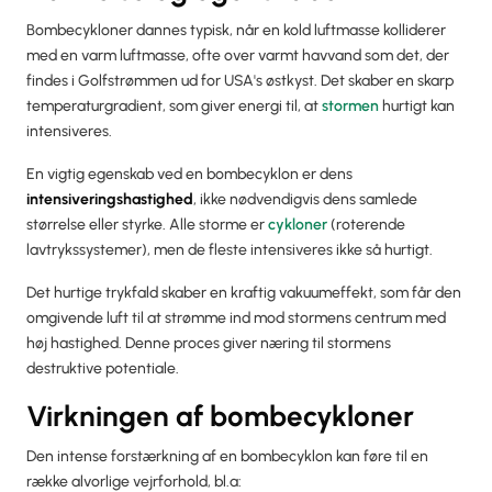
Bombecykloner dannes typisk, når en kold luftmasse kolliderer
med en varm luftmasse, ofte over varmt havvand som det, der
findes i Golfstrømmen ud for USA's østkyst. Det skaber en skarp
temperaturgradient, som giver energi til, at
stormen
hurtigt kan
intensiveres.
En vigtig egenskab ved en bombecyklon er dens
intensiveringshastighed
, ikke nødvendigvis dens samlede
størrelse eller styrke. Alle storme er
cykloner
(roterende
lavtrykssystemer), men de fleste intensiveres ikke så hurtigt.
Det hurtige trykfald skaber en kraftig vakuumeffekt, som får den
omgivende luft til at strømme ind mod stormens centrum med
høj hastighed. Denne proces giver næring til stormens
destruktive potentiale.
Virkningen af bombecykloner
Den intense forstærkning af en bombecyklon kan føre til en
række alvorlige vejrforhold, bl.a: