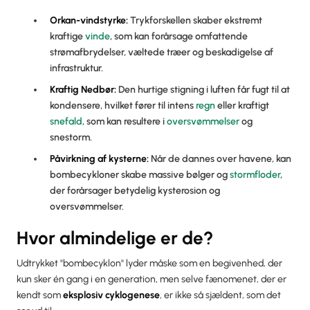
Orkan
-vindstyrke:
Trykforskellen skaber ekstremt
kraftige
vinde
, som kan forårsage omfattende
strømafbrydelser, væltede træer og beskadigelse af
infrastruktur.
Kraftig
Nedbør
:
Den hurtige stigning i luften får fugt til at
kondensere, hvilket fører til intens
regn
eller kraftigt
snefald
, som kan resultere i
oversvømmelser
og
snestorm.
Påvirkning af kysterne:
Når de dannes over havene, kan
bombecykloner skabe massive bølger og
stormfloder
,
der forårsager betydelig kysterosion og
oversvømmelser.
Hvor almindelige er de?
Udtrykket "bombecyklon" lyder måske som en begivenhed, der
kun sker én gang i en generation, men selve fænomenet, der er
kendt som
eksplosiv cyklogenese
, er ikke så sjældent, som det