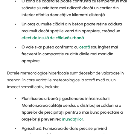
O zonă de coastă se poate confrunta cu temperaturi mai
scăzute și umiditate mai ridicată decât un cartier din
interior aflat la doar câțiva kilometri distanță.
Un oraș cu multe clădiri din beton poate reține căldura
mai mult decât spațiile verzi din apropiere, creând un
efect de insulă de căldură urbană
.
O vale s-ar putea confrunta cu
ceață
sau îngheț mai
frecvent în comparație cu altitudinile mai mari din
apropiere.
Datele meteorologice hiperlocale sunt deosebit de valoroase în
scenarii în care variațiile meteorologice la scară mică au un
impact semnificativ, inclusiv:
Planificarea urbană și gestionarea infrastructurii:
Monitorizarea calității aerului, a distribuției căldurii și a
tiparelor de precipitații pentru o mai bună proiectare a
orașelor și prevenirea
inundațiilor
.
Agricultură: Furnizarea de date precise privind