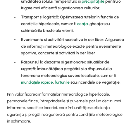
umiditatea solului, temperatura și
precipitațiile
pentru o
irigare mai eficientă și gestionarea culturilor.
Transport și logistică: Optimizarea rutelor în funcție de
condițiile hiperlocale, cum ar fi
ceața
, gheața sau
schimbările bruște ale vremii.
Evenimente și activități recreative în aer liber: Asigurarea
de informații meteorologice exacte pentru evenimente
sportive, concerte și activități în aer liber.
Răspunsul la dezastre și gestionarea situațiilor de
urgență: Îmbunătățirea pregătirii și a răspunsului la
fenomene meteorologice severe localizate, cum ar fi
inundațiile rapide
,
furtunile
sau incendiile de vegetație.
Prin valorificarea informațiilor meteorologice hiperlocale,
persoanele fizice, întreprinderile și guvernele pot lua decizii mai
informate, specifice locației, care îmbunătățesc eficiența,
siguranța și pregătirea generală pentru condițiile meteorologice
în schimbare.