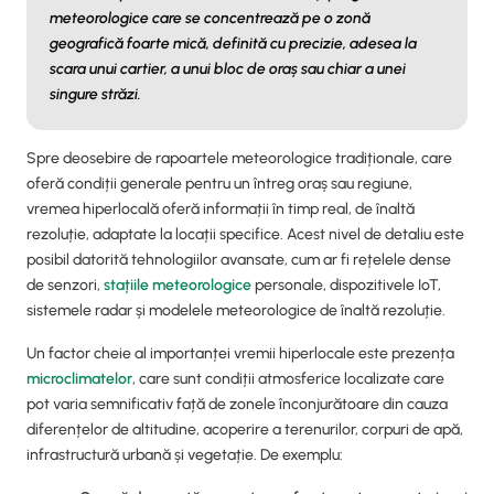
meteorologice care se concentrează pe o zonă
geografică foarte mică, definită cu precizie, adesea la
scara unui cartier, a unui bloc de oraș sau chiar a unei
singure străzi.
Spre deosebire de rapoartele meteorologice tradiționale, care
oferă condiții generale pentru un întreg oraș sau regiune,
vremea hiperlocală oferă informații în timp real, de înaltă
rezoluție, adaptate la locații specifice. Acest nivel de detaliu este
posibil datorită tehnologiilor avansate, cum ar fi rețelele dense
de senzori,
stațiile meteorologice
personale, dispozitivele IoT,
sistemele radar și modelele meteorologice de înaltă rezoluție.
Un factor cheie al importanței vremii hiperlocale este prezența
microclimatelor
, care sunt condiții atmosferice localizate care
pot varia semnificativ față de zonele înconjurătoare din cauza
diferențelor de altitudine, acoperire a terenurilor, corpuri de apă,
infrastructură urbană și vegetație. De exemplu: