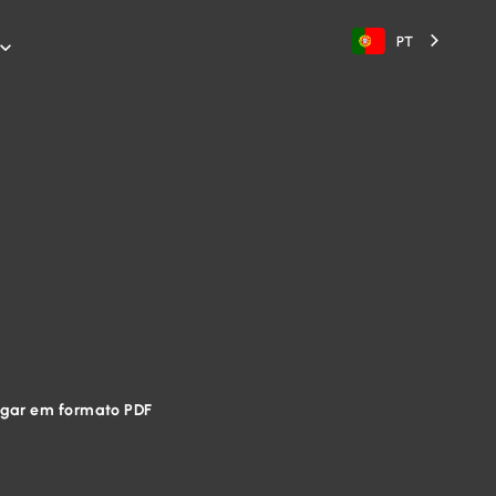
PT

egar em formato PDF