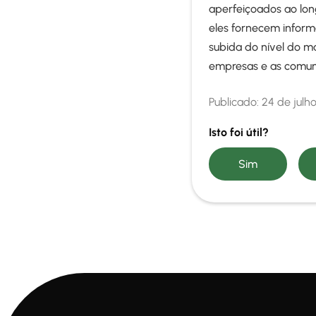
aperfeiçoados ao lo
eles fornecem inform
subida do nível do m
empresas e as comuni
Publicado:
24 de julh
Isto foi útil?