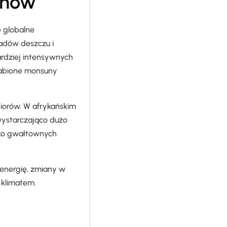
unów
e globalne
padów deszczu i
rdziej intensywnych
łabione monsuny
iorów. W afrykańskim
wystarczająco dużo
zyko gwałtownych
 energię, zmiany w
 klimatem.