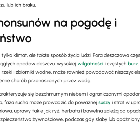
u lub ich braku.
onsunów na pogodę i
eństwo
 tylko klimat, ale także sposób życia ludzi. Pora deszczowa czę
ciągłych opadów deszczu, wysokiej
wilgotności
i częstych
burz
rzeki i zbiorniki wodne, może również powodować niszczyciel
idemie chorób przenoszonych przez wodę.
harakteryzuje się bezchmurnym niebem i ograniczonymi opadami
a, faza sucha może prowadzić do poważnej
suszy
i strat w up
dniowa, uprawy takie jak ryż, herbata i bawełna zależą od opad
zpieczeństwo żywnościowe, podczas gdy słaby lub opóźnion