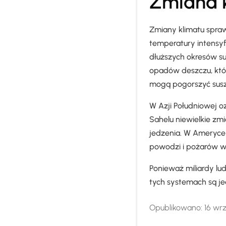
Zmiana k
Zmiany klimatu spraw
temperatury intensyf
dłuższych okresów su
opadów deszczu, któ
mogą pogorszyć susz
W Azji Południowej o
Sahelu niewielkie z
jedzenia. W Ameryce 
powodzi i pożarów w 
Ponieważ miliardy lu
tych systemach są je
Opublikowano:
16 wrz