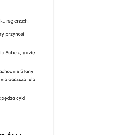
ku regionach:
ry przynosi
a Sahelu, gdzie
achodnie Stany
nie deszcze, ale
napędza cykl