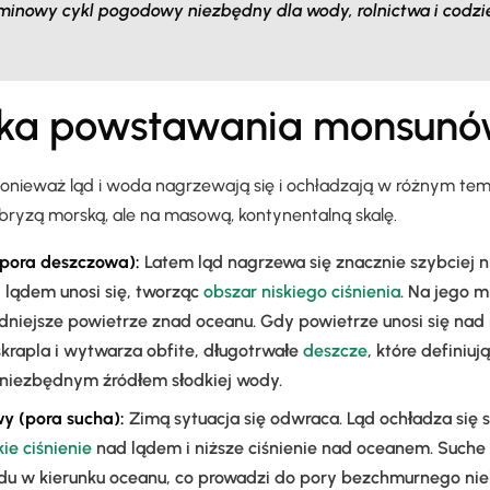
minowy cykl pogodowy niezbędny dla wody, rolnictwa i codz
ka powstawania monsun
nieważ ląd i woda nagrzewają się i ochładzają w różnym temp
a bryzą morską, ale na masową, kontynentalną skalę.
(pora deszczowa):
Latem ląd nagrzewa się znacznie szybciej n
 lądem unosi się, tworząc
obszar niskiego ciśnienia
. Na jego 
odniejsze powietrze znad oceanu. Gdy powietrze unosi się na
skrapla i wytwarza obfite, długotrwałe
deszcze
, które definiu
 niezbędnym źródłem słodkiej wody.
y (pora sucha):
Zimą sytuacja się odwraca. Ląd ochładza się s
ie ciśnienie
nad lądem i niższe ciśnienie nad oceanem. Such
ądu w kierunku oceanu, co prowadzi do pory bezchmurnego nieb