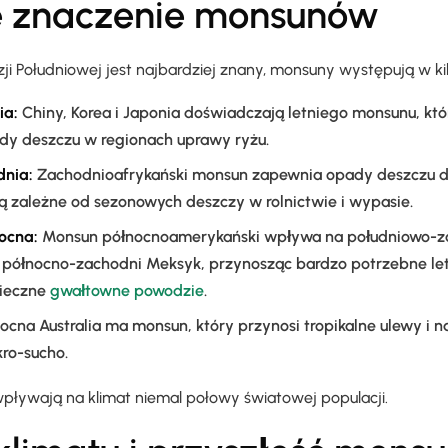
e znaczenie monsunów
i Południowej jest najbardziej znany, monsuny występują w kil
ia:
Chiny, Korea i Japonia doświadczają letniego monsunu, któ
dy deszczu w regionach uprawy ryżu.
dnia:
Zachodnioafrykański monsun zapewnia opady deszczu dl
są zależne od sezonowych deszczy w rolnictwie i wypasie.
ocna:
Monsun północnoamerykański wpływa na południowo-z
 północno-zachodni Meksyk, przynosząc bardzo potrzebne let
pieczne
gwałtowne powodzie
.
ocna Australia ma monsun, który przynosi tropikalne ulewy i 
ro-sucho.
pływają na klimat niemal połowy światowej populacji.