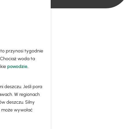
sto przynosi tygodnie
. Chociaż woda ta
skie
powodzie
,
 deszczu. Jeśli pora
rawach. W regionach
ów deszczu. Silny
y może wywołać