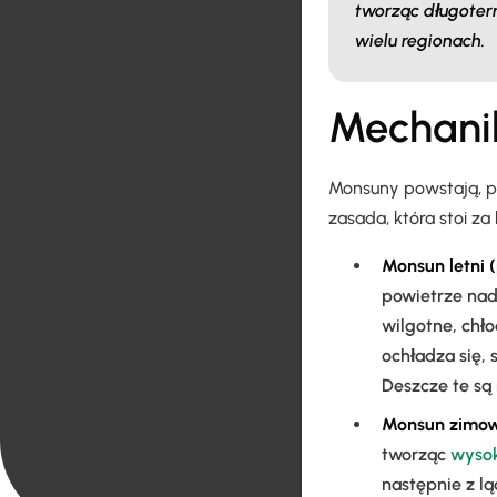
tworząc długoter
wielu regionach.
Mechani
Monsuny powstają, po
zasada, która stoi z
Monsun letni 
powietrze nad
wilgotne, chł
ochładza się, 
Deszcze te są
Monsun zimow
tworząc
wysok
następnie z l