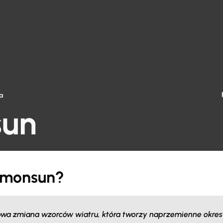
a
un
 monsun?
wa zmiana wzorców wiatru, która tworzy naprzemienne okresy