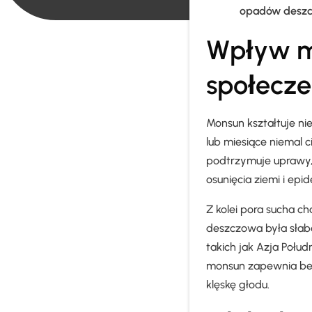
opadów deszcz
Wpływ m
społecz
Monsun kształtuje nie
lub miesiące niemal 
podtrzymuje uprawy, 
osunięcia ziemi i ep
Z kolei pora sucha c
deszczowa była słab
takich jak Azja Połu
monsun zapewnia be
klęskę głodu.