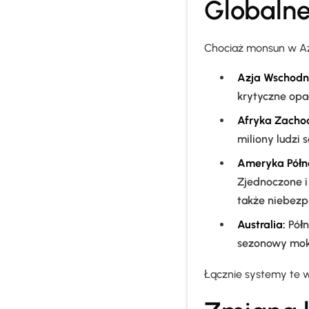
Globaln
Chociaż monsun w Azj
Azja Wschodn
krytyczne opa
Afryka Zacho
miliony ludzi 
Ameryka Półn
Zjednoczone i
także niebez
Australia:
Półn
sezonowy mok
Łącznie systemy te w