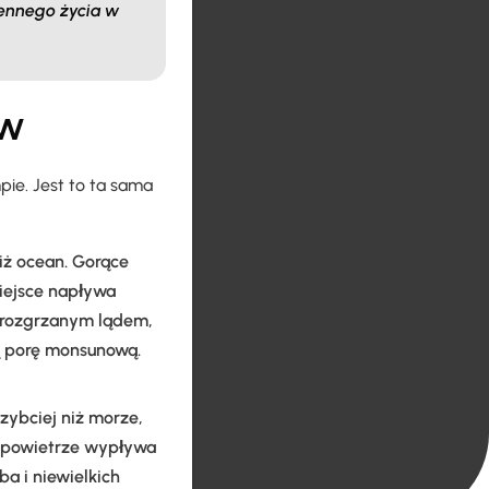
iennego życia w
ów
ie. Jest to ta sama
iż ocean. Gorące
miejsce napływa
d rozgrzanym lądem,
ją porę monsunową.
zybciej niż morze,
e powietrze wypływa
a i niewielkich