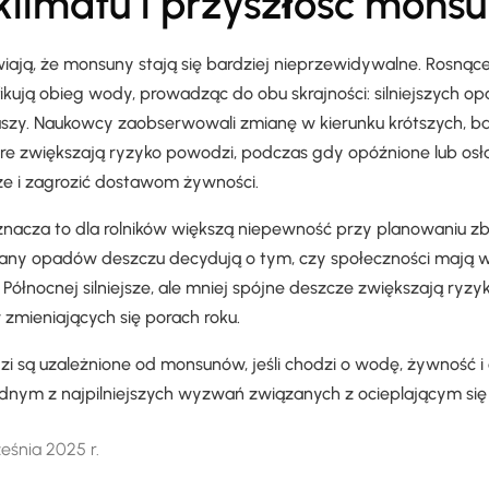
limatu i przyszłość mons
iają, że monsuny stają się bardziej nieprzewidywalne. Rosnąc
ikują obieg wody, prowadząc do obu skrajności: silniejszych o
szy. Naukowcy zaobserwowali zmianę w kierunku krótszych, ba
re zwiększają ryzyko powodzi, podczas gdy opóźnione lub os
e i zagrozić dostawom żywności.
znacza to dla rolników większą niepewność przy planowaniu zb
miany opadów deszczu decydują o tym, czy społeczności mają 
Północnej silniejsze, ale mniej spójne deszcze zwiększają ry
zmieniających się porach roku.
dzi są uzależnione od monsunów, jeśli chodzi o wodę, żywność i
dnym z najpilniejszych wyzwań związanych z ocieplającym się
eśnia 2025 r.