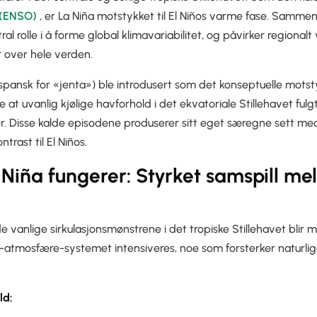
 (ENSO)
, er La Niña motstykket til El Niños varme fase. Sammen 
ral rolle i å forme global klimavariabilitet, og påvirker regiona
 over hele verden.
pansk for «jenta») ble introdusert som det konseptuelle motstykk
 at uvanlig kjølige havforhold i det ekvatoriale Stillehavet fulgt
 Disse kalde episodene produserer sitt eget særegne sett me
ntrast til El Niños.
Niña fungerer: Styrket samspill me
e vanlige sirkulasjonsmønstrene i det tropiske Stillehavet blir m
atmosfære-systemet intensiveres, noe som forsterker naturlige
ld: