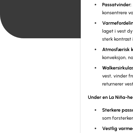
Passatvinder:
konsentrere va
Varmefordelin
laget i vest dy
sterk kontrast
Atmosfærisk k
konveksjon, n
Walkersirkulas
vest, vinder f
returnerer ves
Under en La Niña-he
Sterkere pass
som forsterker
Vestlig varm