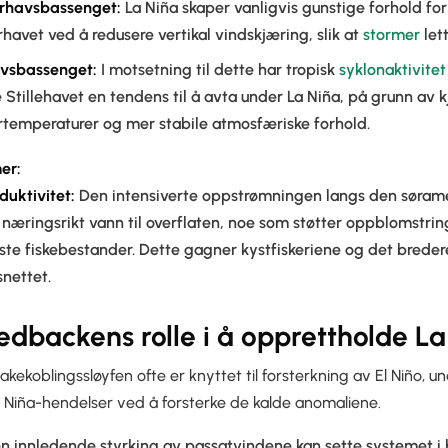
erhavsbassenget:
La Niña skaper vanligvis gunstige forhold for
rhavet ved å redusere vertikal vindskjæring, slik at
stormer
let
avsbassenget:
I motsetning til dette har tropisk
syklonaktivitet
e Stillehavet en tendens til å avta under La Niña, på grunn av k
emperaturer og mer stabile atmosfæriske forhold.
er:
duktivitet:
Den intensiverte oppstrømningen langs den sørame
 næringsrikt vann til overflaten, noe som støtter oppblomstri
ste fiskebestander. Dette gagner kystfiskeriene og det brede
nettet.
edbackens rolle i å opprettholde La
akekoblingssløyfen ofte er knyttet til forsterkning av El Niño,
a Niña-hendelser ved å forsterke de kalde anomaliene.
en innledende styrking av passatvindene kan sette systemet i 