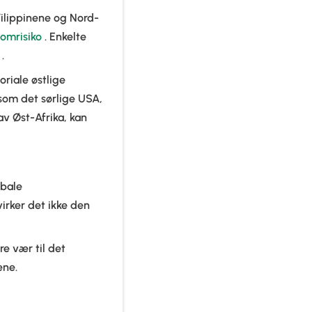
Filippinene og Nord-
lomrisiko
. Enkelte
.
riale østlige
 som det sørlige USA,
av Øst-Afrika, kan
obale
rker det ikke den
re vær til det
ene.