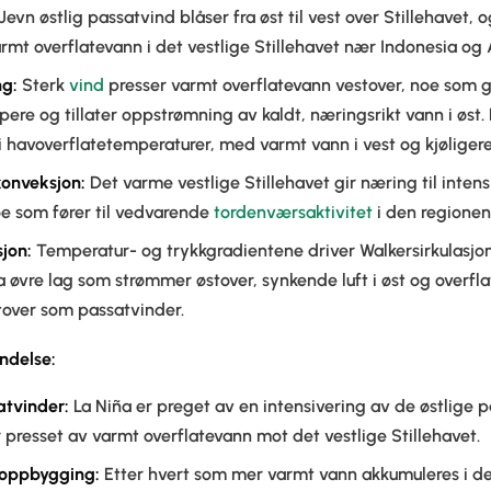
Jevn østlig passatvind blåser fra øst til vest over Stillehavet, og
rmt overflatevann i det vestlige Stillehavet nær Indonesia og A
g:
Sterk
vind
presser varmt overflatevann vestover, noe som 
pere og tillater oppstrømning av kaldt, næringsrikt vann i øst. 
 i havoverflatetemperaturer, med varmt vann i vest og kjøligere 
onveksjon:
Det varme vestlige Stillehavet gir næring til inte
oe som fører til vedvarende
tordenværsaktivitet
i den regionen
jon:
Temperatur- og trykkgradientene driver Walkersirkulasjone
ra øvre lag som strømmer østover, synkende luft i øst og overf
tover som passatvinder.
ndelse:
atvinder:
La Niña er preget av en intensivering av de østlige 
 presset av varmt overflatevann mot det vestlige Stillehavet.
eoppbygging:
Etter hvert som mer varmt vann akkumuleres i de