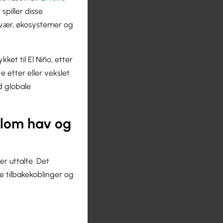
spiller disse
lt vær, økosystemer og
et til El Niño, etter
e etter eller vekslet
d globale
llom hav og
er uttalte. Det
 tilbakekoblinger og