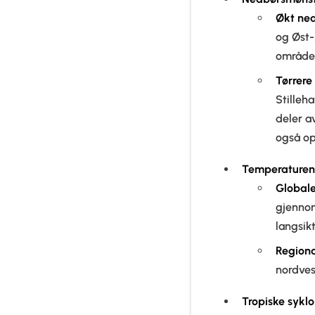
Økt
ne
og Øst-
områder
Tørrere
Stilleh
deler a
også op
Temperaturen
Globale
gjennom
langsik
Regiona
nordvest
Tropiske sykl