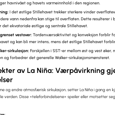
tiger havnivået og havets varmeinnhold i den regionen.
ning:
I det østlige Stillehavet trekker sterkere vinder overflat
aldere vann nedenfra kan stige til overflaten. Dette resulterer i
 det ekvatoriale østlige og sentrale Stillehavet.
grenset vestover:
Tordenværsaktivitet og konveksjon forblir fo
havet og kan bli mer intens, mens det østlige Stillehavet forblir 
ker-sirkulasjon:
Forskjellen i SST-er mellom øst og vest øker, 
n og forbedrer det generelle Walker-sirkulasjonsmønsteret.
ekter av La Niña: Værpåvirkning g
lser
e og endre atmosfærisk sirkulasjon, setter La Niña i gang en 
le verden. Disse «teleforbindelsene» speiler eller motsetter se
re: