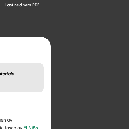
Last ned som PDF
toriale
gen av
lde fasen av
El Niño-