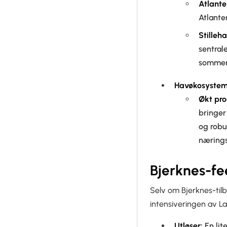
Atlant
Atlante
Stilleh
sentral
sommert
Havøkosystem
Økt pro
bringer
og robu
nærings
Bjerknes-fe
Selv om Bjerknes-tilb
intensiveringen av L
Utløser:
En lit