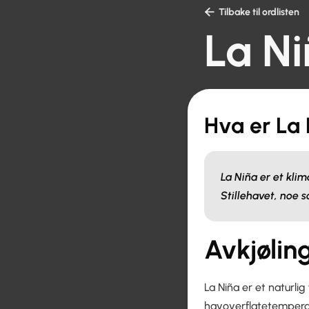

Tilbake til ordlisten
La N
Hva er La
La Niña er et kli
Stillehavet, noe 
Avkjølin
La Niña er et naturl
havoverflatetemperatu