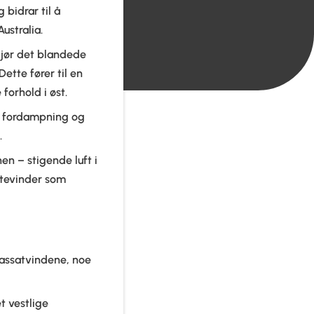
 bidrar til å
ustralia.
gjør det blandede
Dette fører til en
forhold i øst.
ns fordampning og
.
n – stigende luft i
latevinder som
passatvindene, noe
t vestlige