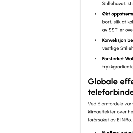
Stillehavet, s
Økt oppstrøm
bort, slik at k
av SST-er over
Konveksjon be
vestlige Stille
Forsterket Wal
trykkgradiente
Globale eff
teleforbinde
Ved å omfordele varm
klimaeffekter over he
forårsaket av El Niño.
Nedbørsmønst