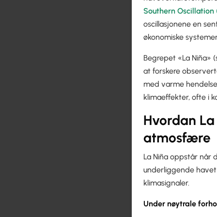
Southern Oscillation
oscillasjonene en sent
økonomiske systemer
Begrepet «La Niña» (s
at forskere observerte
med varme hendelser.
klimaeffekter, ofte i ko
Hvordan La 
atmosfære
La Niña oppstår når d
underliggende havet-
klimasignaler.
Under nøytrale forho