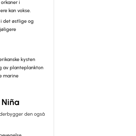
 orkaner i
tere kan vokse.
i det østlige og
jøligere
rikanske kysten
ng av planteplankton
re marine
 Niña
 underbygger den også
bevegelse.