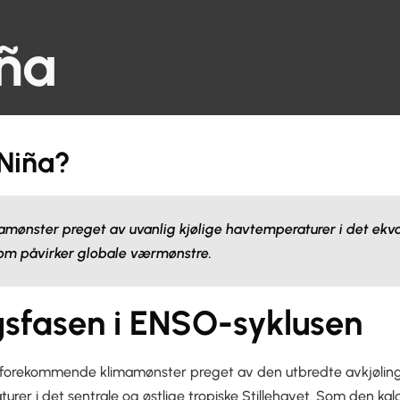
iña
 Niña?
mamønster preget av uvanlig kjølige havtemperaturer i det ekva
som påvirker globale værmønstre.
gsfasen i ENSO-syklusen
ig forekommende klimamønster preget av den utbredte avkjølin
rer i det sentrale og østlige tropiske Stillehavet. Som den ka