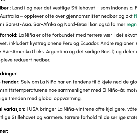
dbør
:
Land i og nær det vestlige Stillehavet – som Indonesia, 
Australia – opplever ofte over gjennomsnittet nedbør og økt
f
 i Sørøst-Asia, Sør-Afrika og Nord-Brasil kan også få mer
regn
 forhold:
La Niña er ofte forbundet med tørrere vær i det ekvato
avet, inkludert kystregionene Peru og Ecuador. Andre regioner,
v Sør-Amerika (f.eks. Argentina og det sørlige Brasil) og deler 
pleve redusert nedbør.
dringer:
 trender:
Selv om La Niña har en tendens til å kjøle ned de gl
snittstemperaturene noe sammenlignet med El Niño-år, motvi
tige trenden med global oppvarming.
l variasjon:
I USA bringer La Niña-vintrene ofte kjøligere, våte
lige Stillehavet og varmere, tørrere forhold til de sørlige stat
oner
: