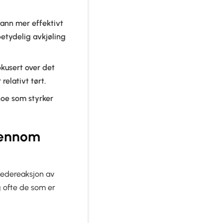
evann mer effektivt
 betydelig avkjøling
kusert over det
relativt tørt.
noe som styrker
jennom
kjedereaksjon av
g ofte de som er