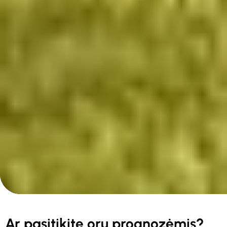
Ar pasitikite orų prognozėmis?