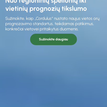
Nuo regioninių spėlionių iki
vietinių prognozių tikslumo
Sužinokite, kaip „Cordulus“ nustato naujus vietos orų
prognozavimo standartus, teikdamas patikimus,
konkrečiai vietovei pritaikytus duomenis.
Sužinokite daugiau