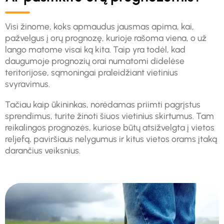
Visi žinome, koks apmaudus jausmas apima, kai,
pažvelgus į orų prognozę, kurioje rašoma viena, o už
lango matome visai ką kita. Taip yra todėl, kad
daugumoje prognozių orai numatomi didelėse
teritorijose, sąmoningai praleidžiant vietinius
svyravimus.
Tačiau kaip ūkininkas, norėdamas priimti pagrįstus
sprendimus, turite žinoti šiuos vietinius skirtumus. Tam
reikalingos prognozės, kuriose būtų atsižvelgta į vietos
reljefą, paviršiaus nelygumus ir kitus vietos orams įtaką
darančius veiksnius.