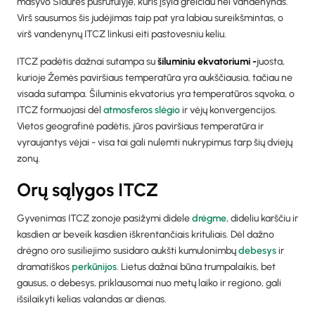
masyvo Šiaurės pusrutulyje, kuris įšyla greičiau nei vandenynas.
Virš sausumos šis judėjimas taip pat yra labiau sureikšmintas, o
virš vandenynų ITCZ linkusi eiti pastovesniu keliu.
ITCZ padėtis dažnai sutampa su
šiluminiu ekvatoriumi -
juosta,
kurioje Žemės paviršiaus temperatūra yra aukščiausia, tačiau ne
visada sutampa. Šiluminis ekvatorius yra temperatūros sąvoka, o
ITCZ formuojasi dėl
atmosferos slėgio
ir vėjų konvergencijos.
Vietos geografinė padėtis, jūros paviršiaus temperatūra ir
vyraujantys vėjai - visa tai gali nulemti nukrypimus tarp šių dviejų
zonų.
Orų sąlygos ITCZ
Gyvenimas ITCZ zonoje pasižymi didele
drėgme
, dideliu karščiu ir
kasdien ar beveik kasdien iškrentančiais krituliais. Dėl dažno
drėgno oro susiliejimo susidaro aukšti kumulonimbų
debesys
ir
dramatiškos
perkūnijos
. Lietus dažnai būna trumpalaikis, bet
gausus, o debesys, priklausomai nuo metų laiko ir regiono, gali
išsilaikyti kelias valandas ar dienas.