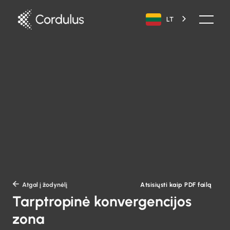
LT
Atsisiųsti kaip PDF failą

Atgal į žodynėlį
Tarptropinė konvergencijos
zona