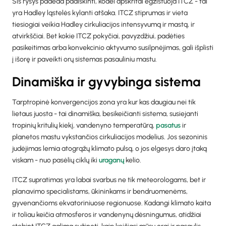
Šis ryšys padeda paaiškinti, kodėl apskritai egzistuoja ITCZ - tai
yra Hadley ląstelės kylanti atšaka. ITCZ stiprumas ir vieta
tiesiogiai veikia Hadley cirkuliacijos intensyvumą ir mastą, ir
atvirkščiai. Bet kokie ITCZ pokyčiai, pavyzdžiui, padėties
pasikeitimas arba konvekcinio aktyvumo susilpnėjimas, gali išplisti
į išorę ir paveikti orų sistemas pasauliniu mastu.
Dinamiška ir gyvybinga sistema
Tarptropinė konvergencijos zona yra kur kas daugiau nei tik
lietaus juosta - tai dinamiška, besikeičianti sistema, susiejanti
tropinių kritulių kiekį, vandenyno temperatūrą,
pasatus
ir
planetos mastu vykstančios cirkuliacijos modelius. Jos sezoninis
judėjimas lemia atogrąžų klimato pulsą, o jos elgesys daro įtaką
viskam - nuo pasėlių ciklų iki
uraganų
kelio.
ITCZ supratimas yra labai svarbus ne tik meteorologams, bet ir
planavimo specialistams, ūkininkams ir bendruomenėms,
gyvenančioms ekvatoriniuose regionuose. Kadangi klimato kaita
ir toliau keičia atmosferos ir vandenynų dėsningumus, atidžiai