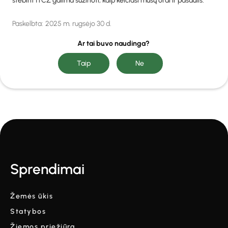
stebint ITCZ galima sužinoti, kaip keičiasi mūsų orai ir pasaulis.
Paskelbta:
2025 m. rugsėjo 30 d.
Ar tai buvo naudinga?
Sprendimai
Žemės ūkis
Statybos
Žiemos priežiūra