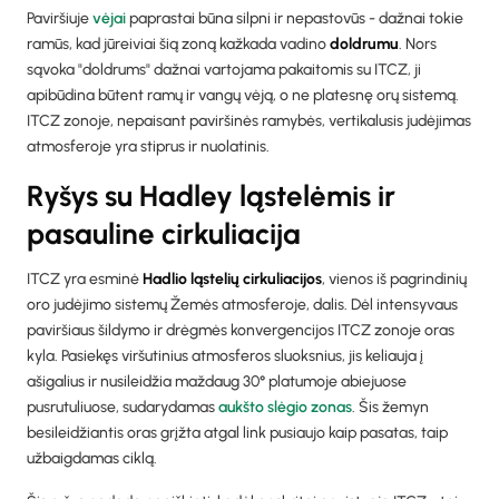
Paviršiuje
vėjai
paprastai būna silpni ir nepastovūs - dažnai tokie
ramūs, kad jūreiviai šią zoną kažkada vadino
doldrumu
. Nors
sąvoka "doldrums" dažnai vartojama pakaitomis su ITCZ, ji
apibūdina būtent ramų ir vangų vėją, o ne platesnę orų sistemą.
ITCZ zonoje, nepaisant paviršinės ramybės, vertikalusis judėjimas
atmosferoje yra stiprus ir nuolatinis.
Ryšys su Hadley ląstelėmis ir
pasauline cirkuliacija
ITCZ yra esminė
Hadlio ląstelių cirkuliacijos
, vienos iš pagrindinių
oro judėjimo sistemų Žemės atmosferoje, dalis. Dėl intensyvaus
paviršiaus šildymo ir drėgmės konvergencijos ITCZ zonoje oras
kyla. Pasiekęs viršutinius atmosferos sluoksnius, jis keliauja į
ašigalius ir nusileidžia maždaug 30° platumoje abiejuose
pusrutuliuose, sudarydamas
aukšto slėgio zonas
. Šis žemyn
besileidžiantis oras grįžta atgal link pusiaujo kaip pasatas, taip
užbaigdamas ciklą.