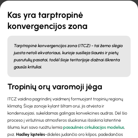
Kas yra tarptropinė
konvergencijos zona
Tarptropinė konvergencijos zona (ITCZ) - tai žemo slėgio
juosta netoli ekvatoriaus, kurioje susilieja šiaurės ir pietų
pusrutulių pasatai, todėl šioje teritorijoje dažnai iškrenta
gausūs krituliai.
Tropinių orų varomoji jėga
ITCZ vaidina pagrindinį vaidmenį formuojant tropinių regionų
klimatą. Šioje zonoje kylant šiltam orui, jis atvėsta ir
kondensuojasi, sukeldamas galingas konvekcines audras. Dėl šio
proceso į viršutinius atmosferos sluoksnius išsiskiria latentinė
šiluma, kuri savo ruožtu lemia
pasaulinės cirkuliacijos modelius
,
pvz.
Hadley ląstelės
-didelės judančio oro kilpos, padedančios