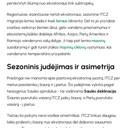
perskirstyti šilumą nuo ekvatoriaus link subtropikų.
Regionuose, esančiuose netoli ekvatoriaus, sezoninė ITCZ
migracija lemia, kada ir kiek
lietaus
iškrenta. Dėl to jis yra labai
svarbus veiksnys žemės ūkiui, gėlo vandens prieinamumui ir
ekosistemų būklei didelėje Afrikos, Azijos, Pietų Amerikos ir
Ramiojo vandenyno salų dalyje. Ji taip pat lemia
musonų
susidarymą ir gali turėti įtakos
tropinių ciklonų
vystymuisi, kai
vandenyno temperatūra yra palanki.
Sezoninis judėjimas ir asimetrija
Priešingai nei manoma apie pastovią ekvatorinę juostą, ITCZ per
metus pasislenka į šiaurę ir į pietus. Šis judėjimas vyksta pagal
tiesioginius Saulės spindulius - tai vadinama
Saulės deklinacija
.
Šiaurės pusrutulio vasarą ITCZ juda į šiaurę, o Pietų pusrutulio
vasarą - į pietus.
Tačiau šis pokytis nėra visiškai simetriškas. ITCZ linkusi daugiau
laiko praleisti į šiaurę nuo ekvatoriaus dėl didesnio sausumos