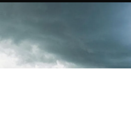
Sprendimai
Žemės ūkis
Statyba