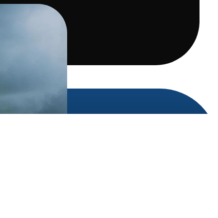
Apie
Įmonė
Susisiekite su