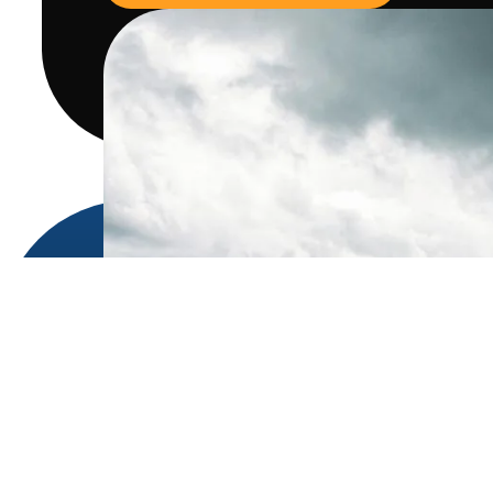
Produktai
Orų prietaisų skydelis
Orų API