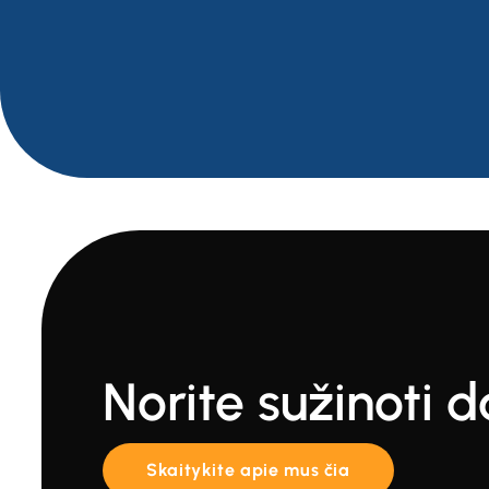
Norite sužinoti 
Skaitykite apie mus čia