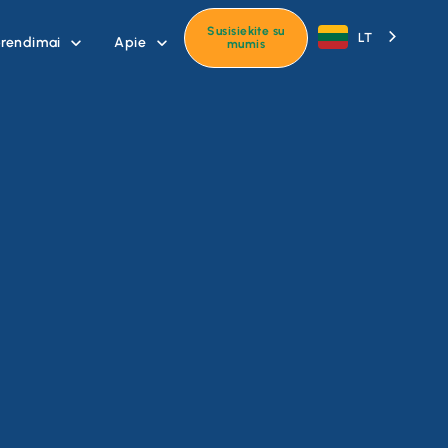
Susisiekite su
LT
rendimai
Apie


mumis