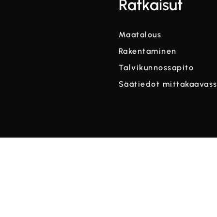
Ratkaisut
Maatalous
Rakentaminen
Talvikunnossapito
Säätiedot mittakaavas