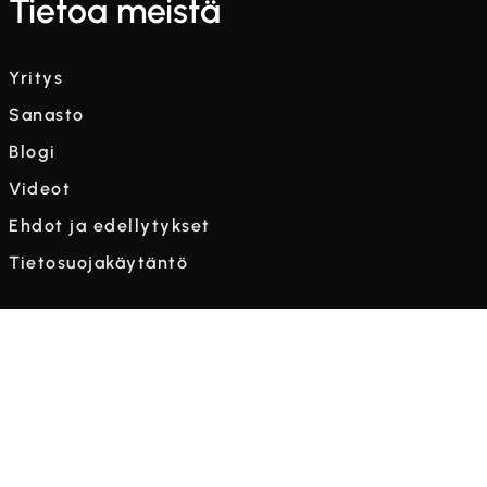
Tietoa meistä
Yritys
Sanasto
Blogi
Videot
Ehdot ja edellytykset
Tietosuojakäytäntö
än.



