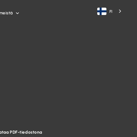
FI
meistä

ataa PDF-tiedostona