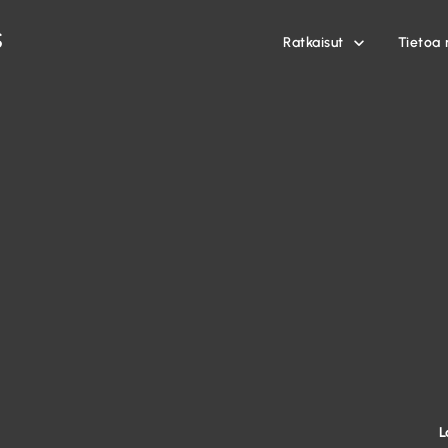
Ratkaisut
Tietoa 

L