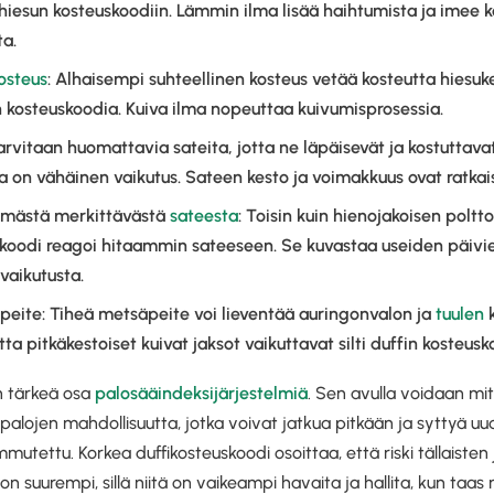
iesun kosteuskoodiin. Lämmin ilma lisää haihtumista ja imee k
ta.
osteus
: Alhaisempi suhteellinen kosteus vetää kosteutta hiesuke
 kosteuskoodia. Kuiva ilma nopeuttaa kuivumisprosessia.
Tarvitaan huomattavia sateita, jotta ne läpäisevät ja kostuttava
lla on vähäinen vaikutus. Sateen kesto ja voimakkuus ovat ratkai
mmästä merkittävästä
sateesta
: Toisin kuin hienojakoisen polt
skoodi reagoi hitaammin sateeseen. Se kuvastaa useiden päivi
vaikutusta.
peite: Tiheä metsäpeite voi lieventää auringonvalon ja
tuulen
k
ta pitkäkestoiset kuivat jaksot vaikuttavat silti duffin kosteusk
n tärkeä osa
palosääindeksijärjestelmiä
. Sen avulla voidaan mit
alojen mahdollisuutta, jotka voivat jatkua pitkään ja syttyä uud
mutettu. Korkea duffikosteuskoodi osoittaa, että riski tällaiste
n suurempi, sillä niitä on vaikeampi havaita ja hallita, kun taas