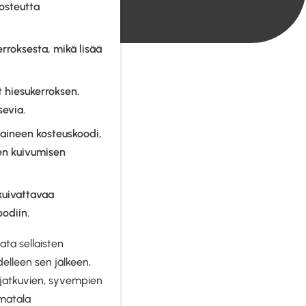
osteutta
rroksesta, mikä lisää
t hiesukerroksen.
sevia.
toaineen kosteuskoodi,
en kuivumisen
uivattavaa
oodiin.
ata sellaisten
elleen sen jälkeen,
n jatkuvien, syvempien
 matala