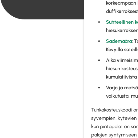
korkeampaan h
duffikerrokses
Suhteellinen k
hiesukerroksen
Sademäärä
: 
Kevyillä satei
Aika viimeisi
hiesun kosteu
kumulatiivista 
Varjo ja metsä
vaikutusta, mut
Tuhkakosteuskoodi o
syvempien, kytevien p
kun pintapalot on sam
palojen syntymiseen o