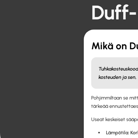
Duff
Mikä on Du
Tuhkakosteuskood
kosteuden ja sen,
Pohjimmiltaan se mitt
tärkeää ennustettaes
Useat keskeiset sääp
Lämpötila: Ko