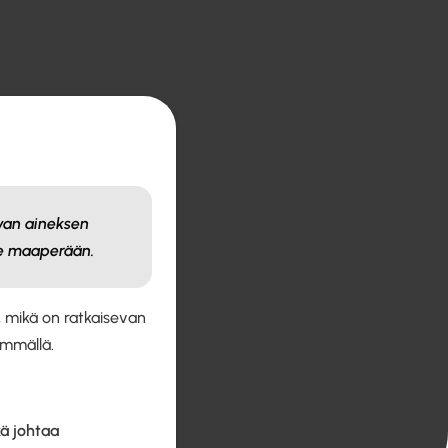
van aineksen
le maaperään.
, mikä on ratkaisevan
emmällä.
ä johtaa