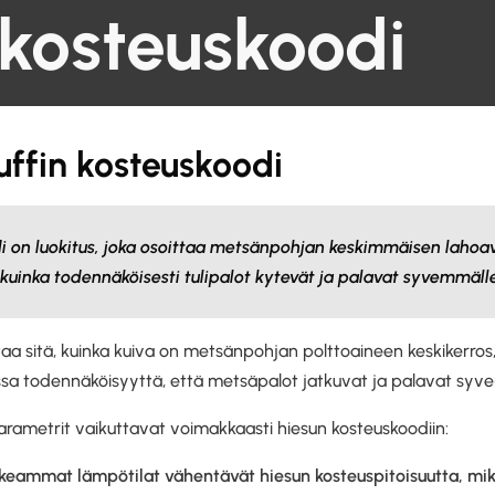
-kosteuskoodi
ffin kosteuskoodi
i on luokitus, joka osoittaa metsänpohjan keskimmäisen lahoa
 kuinka todennäköisesti tulipalot kytevät ja palavat syvemmäl
aa sitä, kuinka kuiva on metsänpohjan polttoaineen keskikerros
sa todennäköisyyttä, että metsäpalot jatkuvat ja palavat syv
arametrit vaikuttavat voimakkaasti hiesun kosteuskoodiin:
rkeammat lämpötilat vähentävät hiesun kosteuspitoisuutta, mik