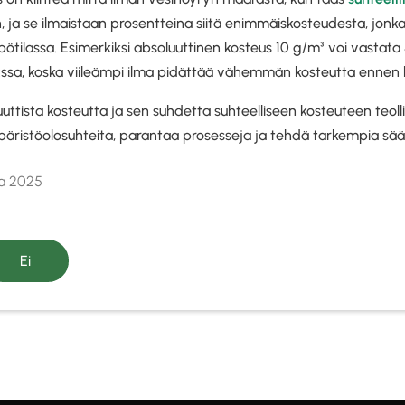
, ja se ilmaistaan prosentteina siitä enimmäiskosteudesta, jonka
mpötilassa. Esimerkiksi absoluuttinen kosteus 10 g/m³ voi vastata
:ssa, koska viileämpi ilma pidättää vähemmän kosteutta ennen k
tista kosteutta ja sen suhdetta suhteelliseen kosteuteen teoll
äristöolosuhteita, parantaa prosesseja ja tehdä tarkempia sää
ta 2025