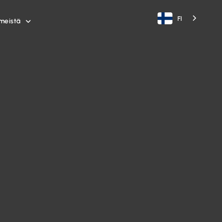
FI
meistä
