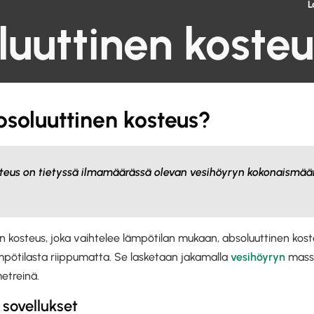
L
uuttinen kosteu
soluuttinen kosteus?
steus on tietyssä ilmamäärässä olevan vesihöyryn kokonaismä
nen kosteus, joka vaihtelee lämpötilan mukaan, absoluuttinen kos
mpötilasta riippumatta. Se lasketaan jakamalla
vesihöyryn
mass
metreinä.
sovellukset