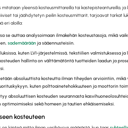
 mitataan yleensä kosteusmittareilla tai kastepisteantureilla, 
tiiviset tai jäähdytetyn peilin kosteusmittarit, tarjoavat tarkat
eri aloilla:
sa se auttaa analysoimaan ilmakehän kosteustasoja, mikä vai
een,
sademäärään
ja sääennusteisiin.
luksissa, kuten LVI-järjestelmissä, tekstiilien valmistuksessa ja
kosteuden hallinta on välttämätöntä tuotteiden laadun ja pro
si.
tetään absoluuttista kosteutta ilman tiheyden arviointiin, mikä
uorituskykyyn, kuten polttoainetehokkuuteen ja moottorin toim
tyy absoluuttisen kosteuden seurannasta kasvihuoneolosuhtei
 optimoimiseksi sekä homeen ja tautien ehkäisemiseksi.
iseen kosteuteen
s on kiinteä mitta ilman vesihöyryn määrästä, kun taas
suhteell