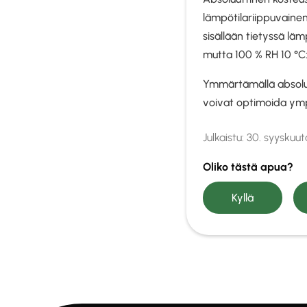
lämpötilariippuvainen
sisällään tietyssä lä
mutta 100 % RH 10 °C
Ymmärtämällä absoluut
voivat optimoida ymp
Julkaistu:
30. syyskuu
Oliko tästä apua?