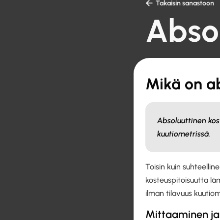

Takaisin sanastoon
Absol
Mikä on ab
Absoluuttinen ko
kuutiometrissä.
Toisin kuin suhteelli
kosteuspitoisuutta lä
ilman tilavuus kuutio
Mittaaminen ja 