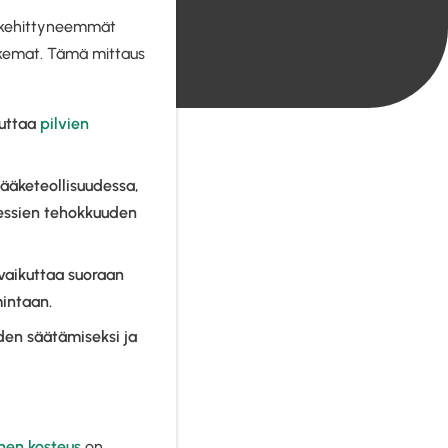
ja kehittyneemmät
 lukemat. Tämä mittaus
kuttaa
pilvien
 lääketeollisuudessa,
sessien tehokkuuden
 vaikuttaa suoraan
intaan.
den säätämiseksi ja
inen kosteus
on