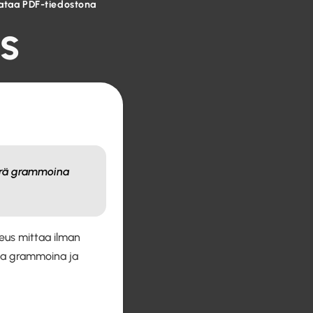
ataa PDF-tiedostona
s
ärä grammoina
teus mittaa ilman
a grammoina ja