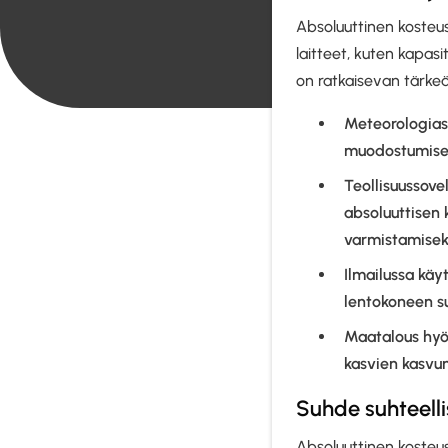
Absoluuttinen kosteus
laitteet, kuten kapasi
on ratkaisevan tärkeää 
Meteorologias
muodostumis
Teollisuussovel
absoluuttisen 
varmistamisek
Ilmailussa käy
lentokoneen s
Maatalous hyö
kasvien kasvun
Suhde suhteell
Absoluuttinen kosteu