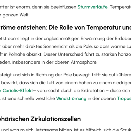
Wetter ist enorm, denn sie beeinflussen
Sturmverläufe
, Temperat
r ganzen Welt.
röme entstehen: Die Rolle von Temperatur un
Jetstreams liegt in der ungleichmäßigen Erwärmung der Erdobe
r über mehr direktes Sonnenlicht als die Pole, so dass warme L
uft in Polnähe absinkt. Dieser Unterschied führt zu starken horiz
eden, insbesondere in der oberen Atmosphäre.
igt und sich in Richtung der Pole bewegt, trifft sie auf kühlere 
 bewirkt, dass sich die Luft von einem hohen zu einem niedrig
 Coriolis-Effekt
– verursacht durch die Erdrotation – diese si
 ist eine schnelle westliche
Windströmung
in der oberen
Tropo
härischen Zirkulationszellen
nd warum sich Jetstreams bilden, ist es hilfreich, sich die Stru