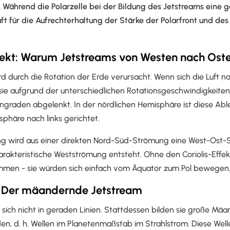
. Während die Polarzelle bei der Bildung des Jetstreams eine ge
 Luft für die Aufrechterhaltung der Stärke der Polarfront und de
ffekt: Warum Jetstreams von Westen nach Oste
ird durch die Rotation der Erde verursacht. Wenn sich die Luft 
ie aufgrund der unterschiedlichen Rotationsgeschwindigkeiten
ngraden abgelenkt. In der nördlichen Hemisphäre ist diese Abl
sphäre nach links gerichtet.
ng wird aus einer direkten Nord-Süd-Strömung eine West-Ost
arakteristische Westströmung entsteht. Ohne den Coriolis-Effek
ümmen - sie würden sich einfach vom Äquator zum Pol bewegen
: Der mäandernde Jetstream
ich nicht in geraden Linien. Stattdessen bilden sie große Mäa
, d. h. Wellen im Planetenmaßstab im Strahlstrom. Diese Welle