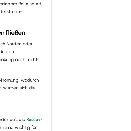
ringere Rolle spielt,
s Jetstreams
n fließen
nach Norden oder
 in den
enkung nach rechts,
-Strömung, wodurch
t würden sich die
.
nder aus, die
Rossby-
n sind wichtig für