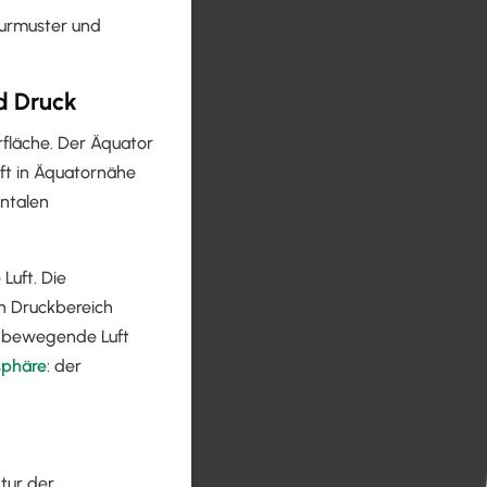
urmuster und
d Druck
rfläche. Der Äquator
uft in Äquatornähe
ontalen
Luft. Die
en Druckbereich
ch bewegende Luft
sphäre
: der
ktur der