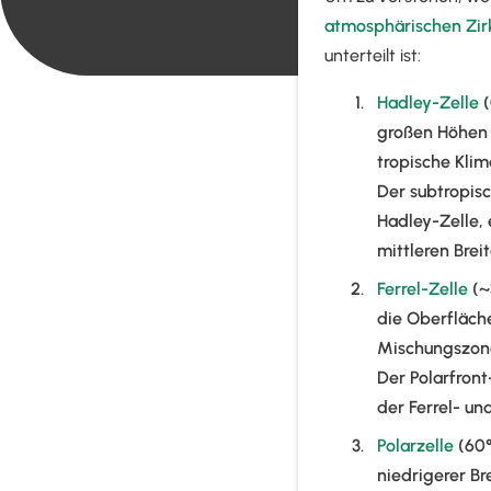
atmosphärischen Zirk
unterteilt ist:
Hadley-Zelle
(
großen Höhen p
tropische Klim
Der subtropis
Hadley-Zelle, 
mittleren Brei
Ferrel-Zelle
(~
die Oberfläch
Mischungszone
Der Polarfront
der Ferrel- un
Polarzelle
(60°
niedrigerer Br