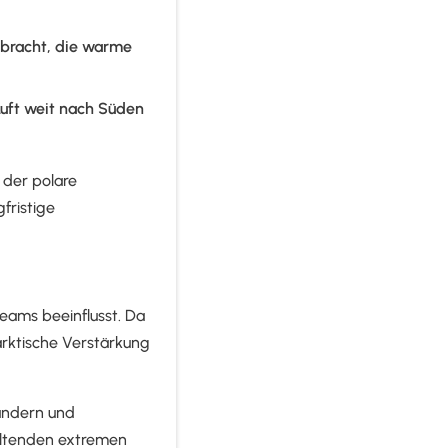
ebracht, die warme
Luft weit nach Süden
 der polare
fristige
eams beeinflusst. Da
arktische Verstärkung
andern und
altenden extremen