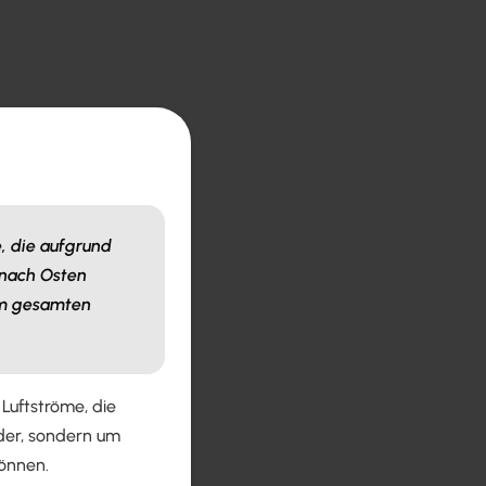
, die aufgrund
 nach Osten
em gesamten
Luftströme, die
nder, sondern um
können.