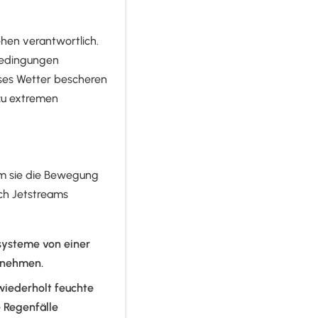
hen verantwortlich.
Bedingungen
sses Wetter bescheren
zu extremen
em sie die Bewegung
ch Jetstreams
systeme von einer
bnehmen.
wiederholt feuchte
e Regenfälle