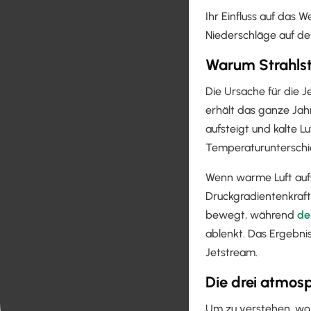
Ihr Einfluss auf das 
Niederschläge auf de
Warum Strahlst
Die Ursache für die 
erhält das ganze Jah
aufsteigt und kalte L
Temperaturunterschi
Wenn warme Luft aufste
Druckgradientenkraft
bewegt, während
der
ablenkt. Das Ergebnis
Jetstream.
Die drei atmosp
Um zu verstehen, wo u