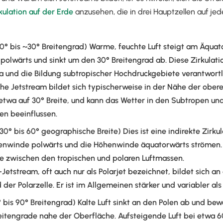
ulation auf der Erde
anzusehen, die in drei Hauptzellen auf je
0° bis ~30° Breitengrad) Warme, feuchte Luft steigt am Äquato
olwärts und sinkt um den 30° Breitengrad ab. Diese Zirkulation
a und die Bildung subtropischer Hochdruckgebiete verantwortl
che Jetstream bildet sich typischerweise in der Nähe der ober
etwa auf 30° Breite, und kann das Wetter in den Subtropen und
ten beeinflussen.
30° bis 60° geographische Breite) Dies ist eine indirekte Zirkul
enwinde polwärts und die Höhenwinde äquatorwärts strömen. S
 zwischen den tropischen und polaren Luftmassen.
-Jetstream, oft auch nur als Polarjet bezeichnet, bildet sich 
d der Polarzelle. Er ist im Allgemeinen stärker und variabler als
 bis 90° Breitengrad) Kalte Luft sinkt an den Polen ab und bew
eitengrade nahe der Oberfläche. Aufsteigende Luft bei etwa 6