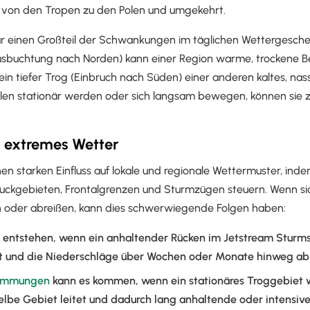
von den Tropen zu den Polen und umgekehrt.
ür einen Großteil der Schwankungen im täglichen Wettergesche
Ausbuchtung nach Norden) kann einer Region warme, trockene 
in tiefer Trog (Einbruch nach Süden) einer anderen kaltes, na
len stationär werden oder sich langsam bewegen, können sie 
 extremes Wetter
en starken Einfluss auf lokale und regionale Wettermuster, ind
uckgebieten, Frontalgrenzen und Sturmzügen steuern. Wenn si
n oder abreißen, kann dies schwerwiegende Folgen haben:
entstehen, wenn ein anhaltender Rücken im Jetstream Sturm
t und die Niederschläge über Wochen oder Monate hinweg a
emmungen
kann es kommen, wenn ein stationäres Troggebiet 
elbe Gebiet leitet und dadurch lang anhaltende oder intensiv