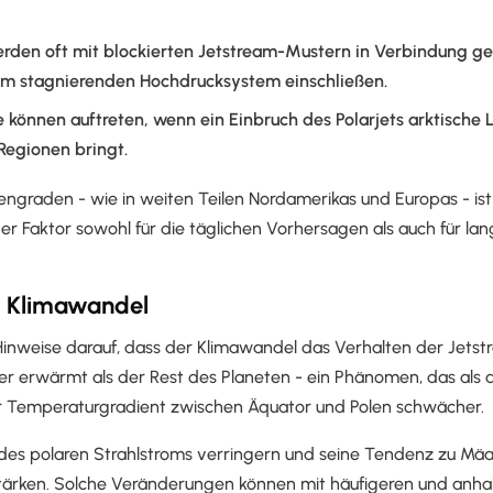
rden oft mit blockierten Jetstream-Mustern in Verbindung g
nem stagnierenden Hochdrucksystem einschließen.
 können auftreten, wenn ein Einbruch des Polarjets arktische 
Regionen bringt.
tengraden - wie in weiten Teilen Nordamerikas und Europas - ist
er Faktor sowohl für die täglichen Vorhersagen als auch für lang
d Klimawandel
inweise darauf, dass der Klimawandel das Verhalten der Jetstr
ller erwärmt als der Rest des Planeten - ein Phänomen, das als 
er Temperaturgradient zwischen Äquator und Polen schwächer.
 des polaren Strahlstroms verringern und seine Tendenz zu Mä
ärken. Solche Veränderungen können mit häufigeren und anh