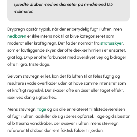
spredte dråber med en diameter på mindre end 0,5
millimeter.
Drypregn opstår typisk, når der er betydelig fugt i luften, men
nedbøren
er ikke intens nok til at blive kategoriseret som
moderat eller kraftig regn. Det falder normalt fra
stratusskyer
,
som er lavtliggende skyer, der ofte dækker himlen i et ensartet,
gråt lag. Dryp er ofte forbundet med overskyet vejr og bidrager
ofte til grå, triste dage.
Selvom støvregn er let, kan det få luften til at føles fugtig og
resultere i våde overflader uden at have samme intensitet som
et kraftigt regnskyl. Det skaber ofte en diset eller tåget effekt,
især ved dårlig sigtbarhed.
Mens støvregn,
tåge
og dis alle er relateret til tilstedeværelsen
af fugt i luften, adskiller de sig i deres opførsel. Tåge og dis består
af bittesmå vanddråber, der svæver i luften, mens støvregn
refererer til dråber, der rent faktisk falder til jorden.