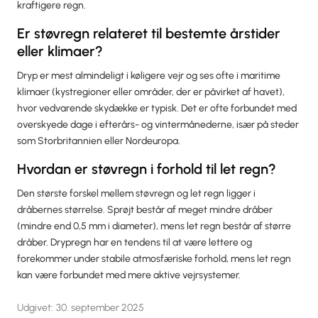
kraftigere regn.
Er støvregn relateret til bestemte årstider
eller klimaer?
Dryp er mest almindeligt i køligere vejr og ses ofte i maritime
klimaer (kystregioner eller områder, der er påvirket af havet),
hvor vedvarende skydække er typisk. Det er ofte forbundet med
overskyede dage i efterårs- og vintermånederne, især på steder
som Storbritannien eller Nordeuropa.
Hvordan er støvregn i forhold til let regn?
Den største forskel mellem støvregn og let regn ligger i
dråbernes størrelse. Sprøjt består af meget mindre dråber
(mindre end 0,5 mm i diameter), mens let regn består af større
dråber. Drypregn har en tendens til at være lettere og
forekommer under stabile atmosfæriske forhold, mens let regn
kan være forbundet med mere aktive vejrsystemer.
Udgivet:
30. september 2025