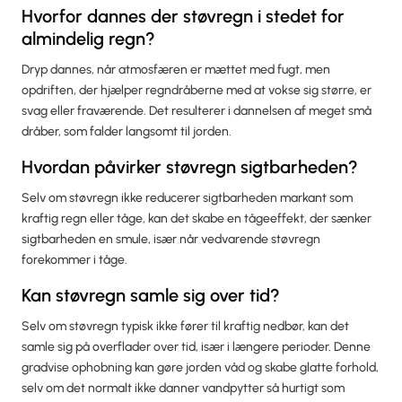
Hvorfor dannes der støvregn i stedet for
almindelig regn?
Dryp dannes, når atmosfæren er mættet med fugt, men
opdriften, der hjælper regndråberne med at vokse sig større, er
svag eller fraværende. Det resulterer i dannelsen af meget små
dråber, som falder langsomt til jorden.
Hvordan påvirker støvregn sigtbarheden?
Selv om støvregn ikke reducerer sigtbarheden markant som
kraftig regn eller tåge, kan det skabe en tågeeffekt, der sænker
sigtbarheden en smule, især når vedvarende støvregn
forekommer i tåge.
Kan støvregn samle sig over tid?
Selv om støvregn typisk ikke fører til kraftig nedbør, kan det
samle sig på overflader over tid, især i længere perioder. Denne
gradvise ophobning kan gøre jorden våd og skabe glatte forhold,
selv om det normalt ikke danner vandpytter så hurtigt som