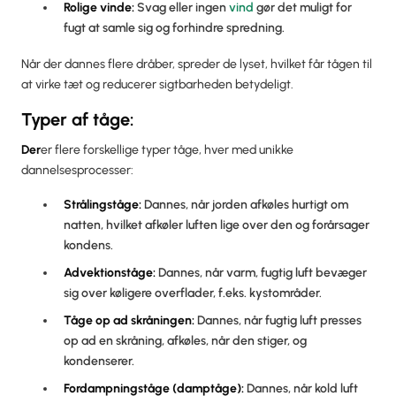
Rolige vinde:
Svag eller ingen
vind
gør det muligt for
fugt at samle sig og forhindre spredning.
Når der dannes flere dråber, spreder de lyset, hvilket får tågen til
at virke tæt og reducerer sigtbarheden betydeligt.
Typer af tåge:
‍Der
er flere forskellige typer tåge, hver med unikke
dannelsesprocesser:
Strålingståge:
Dannes, når jorden afkøles hurtigt om
natten, hvilket afkøler luften lige over den og forårsager
kondens.
Advektionståge:
Dannes, når varm, fugtig luft bevæger
sig over køligere overflader, f.eks. kystområder.
Tåge op ad skråningen:
Dannes, når fugtig luft presses
op ad en skråning, afkøles, når den stiger, og
kondenserer.
Fordampningståge (damptåge):
Dannes, når kold luft