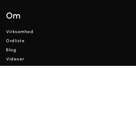
Om
Virksomhed
Ordliste
Blog
Videoer
Vilkår og betingelser
Fortrolighedspolitik
Copyright © Cordulus 2024 | Alle rettigheder forbeholdes