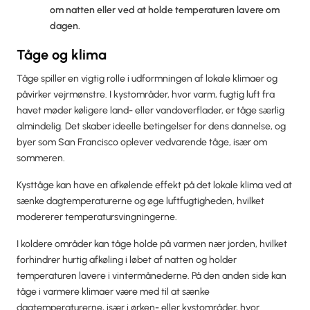
om natten eller ved at holde temperaturen lavere om
dagen.
Tåge og klima
Tåge spiller en vigtig rolle i udformningen af lokale klimaer og
påvirker vejrmønstre. I kystområder, hvor varm, fugtig luft fra
havet møder køligere land- eller vandoverflader, er tåge særlig
almindelig. Det skaber ideelle betingelser for dens dannelse, og
byer som San Francisco oplever vedvarende tåge, især om
sommeren.
Kysttåge kan have en afkølende effekt på det lokale klima ved at
sænke dagtemperaturerne og øge luftfugtigheden, hvilket
modererer temperatursvingningerne.
I koldere områder kan tåge holde på varmen nær jorden, hvilket
forhindrer hurtig afkøling i løbet af natten og holder
temperaturen lavere i vintermånederne. På den anden side kan
tåge i varmere klimaer være med til at sænke
dagtemperaturerne, især i ørken- eller kystområder, hvor