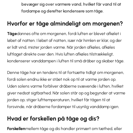
bevæger sig over varmere vand, hvilket får vand til at
fordampe og derefter kondensere som tåge.
Hvorfor er tåge almindeligt om morgenen?
‍Tåge
dannes ofte om morgenen, fordi luften er blevet afkølet i
løbet af natten. I løbet af natten, især når himlen er klar, og der
er lidt vind, mister jorden varme. Når jorden afkøles, afkøles
luftlaget direkte over den. Hvis luften afkøles tilstrækkeligt,
kondenserer vanddampen i luften til små dråber og skaber tåge.
Denne tåge har en tendens til at fortsætte tidligt om morgenen,
fordi solen endnu ikke er stået nok op til at varme jorden op.
Uden solens varme forbliver dråberne svævende i luften, hvilket
giver nedsat sigtbarhed. Når solen står op og begynder at varme
jorden op, stiger lufttemperaturen, hvilket får tågen til at
forsvinde, når dråberne fordamper til usynlig vanddamp igen.
Hvad er forskellen på tåge og dis?
‍Forskellen
mellem tåge og dis handler primært om tæthed, eller