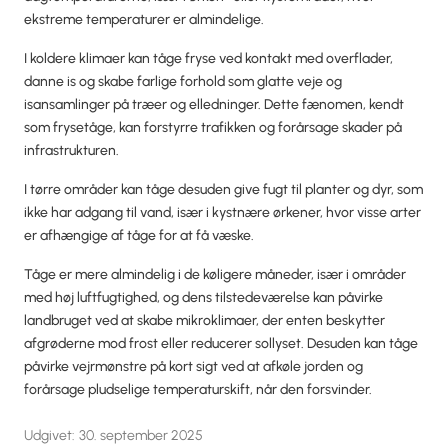
ekstreme temperaturer er almindelige.
I koldere klimaer kan tåge fryse ved kontakt med overflader,
danne is og skabe farlige forhold som glatte veje og
isansamlinger på træer og elledninger. Dette fænomen, kendt
som frysetåge, kan forstyrre trafikken og forårsage skader på
infrastrukturen.
I tørre områder kan tåge desuden give fugt til planter og dyr, som
ikke har adgang til vand, især i kystnære ørkener, hvor visse arter
er afhængige af tåge for at få væske.
Tåge er mere almindelig i de køligere måneder, især i områder
med høj luftfugtighed, og dens tilstedeværelse kan påvirke
landbruget ved at skabe mikroklimaer, der enten beskytter
afgrøderne mod frost eller reducerer sollyset. Desuden kan tåge
påvirke vejrmønstre på kort sigt ved at afkøle jorden og
forårsage pludselige temperaturskift, når den forsvinder.
Udgivet:
30. september 2025