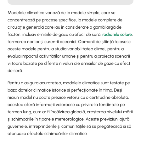
Modelele climatice variază de la modele simple, care se
concentrează pe procese specifice, la modele complete de
circulație generală care iau în considerare o gamă largă de
factori, inclusiv emisiile de gaze cu efect de seră,
radiațiile solare
,
formarea norilor și curenții oceanici. Oamenii de știință folosesc
aceste modele pentru a studia variabilitatea climei, pentru a
evalua impactul activităților umane și pentru a proiecta scenarii
viitoare bazate pe diferite niveluri ale emisiilor de gaze cu efect
de seră.
Pentru a asigura acuratețea, modelele climatice sunt testate pe
baza datelor climatice istorice și perfecționate în timp. Deși
niciun model nu poate prezice viitorul cu o certitudine absolută,
acestea oferă informații valoroase cu privire la tendințele pe
termen lung, cum ar fi încălzirea globală, creșterea nivelului mării
și schimbările în tiparele meteorologice. Aceste previziuni ajută
guvernele, întreprinderile și comunitățile să se pregătească și să
atenueze efectele schimbărilor climatice.