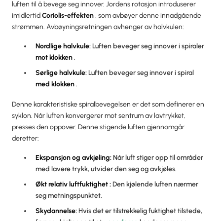
luften til å bevege seg innover. Jordens rotasjon introduserer
imidlertid
Coriolis-effekten
, som avbøyer denne innadgående
strømmen. Avbøyningsretningen avhenger av halvkulen:
Nordlige halvkule:
Luften beveger seg innover i spiraler
mot klokken
.
Sørlige halvkule:
Luften beveger seg innover i spiral
med klokken
.
Denne karakteristiske spiralbevegelsen er det som definerer en
syklon. Når luften konvergerer mot sentrum av lavtrykket,
presses den oppover. Denne stigende luften gjennomgår
deretter:
Ekspansjon og avkjøling:
Når luft stiger opp til områder
med lavere trykk, utvider den seg og avkjøles.
Økt
relativ luftfuktighet
:
Den kjølende luften nærmer
seg metningspunktet.
Skydannelse:
Hvis det er tilstrekkelig fuktighet tilstede,