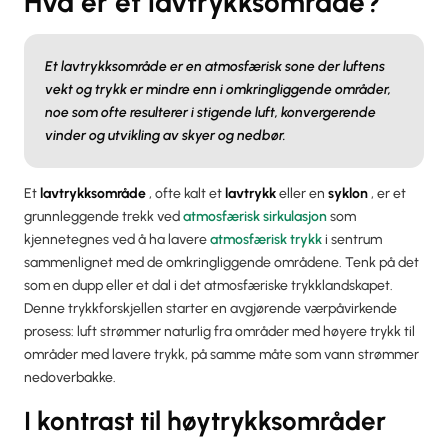
Hva er et lavtrykksområde?
Et lavtrykksområde er en atmosfærisk sone der luftens
vekt og trykk er mindre enn i omkringliggende områder,
noe som ofte resulterer i stigende luft, konvergerende
vinder og utvikling av skyer og nedbør.
Et
lavtrykksområde
, ofte kalt et
lavtrykk
eller en
syklon
, er et
grunnleggende trekk ved
atmosfærisk sirkulasjon
som
kjennetegnes ved å ha lavere
atmosfærisk trykk
i sentrum
sammenlignet med de omkringliggende områdene. Tenk på det
som en dupp eller et dal i det atmosfæriske trykklandskapet.
Denne trykkforskjellen starter en avgjørende værpåvirkende
prosess: luft strømmer naturlig fra områder med høyere trykk til
områder med lavere trykk, på samme måte som vann strømmer
nedoverbakke.
I kontrast til høytrykksområder