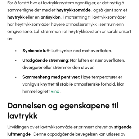
For å forstå hva et lavtrykkssystem egentlig er, er det nyttig å
sammenligne det med et
høytrykksområde
, også kjent som et
høytrykk
eller en
antisyklon
. I motsetning til lavtrykksområder
har høytrykksområder høyere atmosfæretrykk i sentrum enn
omgivelsene. Luftstrømmen i et høytrykkssystem er karakterisert
av:
Synkende luft:
Luft synker ned mot overflaten.
Utadgående strømning:
Når luften er nær overflaten,
divergerer eller strømmer den utover.
Sammenheng med pent vær:
Høye temperaturer er
vanligvis knyttet til stabile atmosfæriske forhold, klar
himmel og lett
vind
.
Dannelsen og egenskapene til
lavtrykk
Utviklingen av et lavtrykksområde er primært drevet av
stigende
luftmengde
. Denne oppadgående bevegelsen kan utløses av