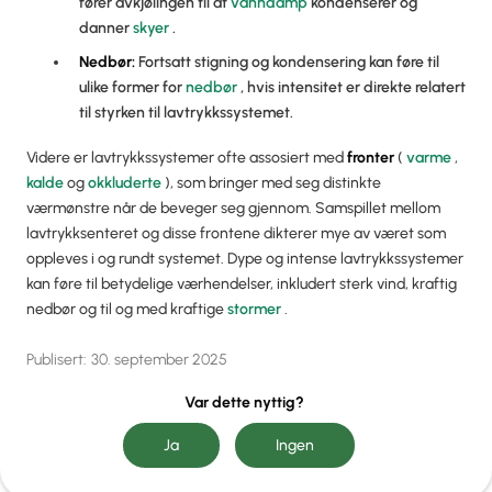
fører avkjølingen til at
vanndamp
kondenserer og
danner
skyer
.
Nedbør:
Fortsatt stigning og kondensering kan føre til
ulike former for
nedbør
, hvis intensitet er direkte relatert
til styrken til lavtrykkssystemet.
Videre er lavtrykkssystemer ofte assosiert med
fronter
(
varme
,
kalde
og
okkluderte
), som bringer med seg distinkte
værmønstre når de beveger seg gjennom. Samspillet mellom
lavtrykksenteret og disse frontene dikterer mye av været som
oppleves i og rundt systemet. Dype og intense lavtrykkssystemer
kan føre til betydelige værhendelser, inkludert sterk vind, kraftig
nedbør og til og med kraftige
stormer
.
Publisert:
30. september 2025
Var dette nyttig?