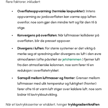
flere faktorer, inkludert:
Overflateoppvarming (termiske lavpunkter):
Intens
oppvarming av jordoverflaten kan varme opp luften
ovenfor, noe som gjør den mindre tett og får den til å
stige.
Konvergens på overflaten:
Når luftmasser kolliderer på
overflaten, blir de presset oppover.
Divergens i luften:
For større systemer er det viktig å
merke seg at spredning eller divergens av luft i den øvre
atmosfæren (ofte påvirket av
jetstrømmen
) fjerner luft
fra den atmosfæriske kolonnen, noe som fører til en
reduksjon i overflatetrykket.
Samspill mellom luftmasser og fronter:
Grenser mellom
luftmasser med ulik temperatur og fuktighet (fronter)
fører ofte til at varm luft stiger over kaldere luft, noe som
bidrar til lavtrykksutvikling.
Når et lavtrykkssenter er etablert, tvinger
trykkgradientkraften