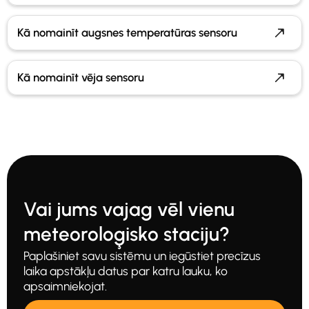
Kā nomainīt augsnes temperatūras sensoru
Kā nomainīt vēja sensoru
Vai jums vajag vēl vienu
meteoroloģisko staciju?
Paplašiniet savu sistēmu un iegūstiet precīzus
laika apstākļu datus par katru lauku, ko
apsaimniekojat.