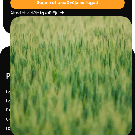
Saņemiet piedāvājumu tagad
Atrodiet vietējo izplatītāju

Produkts
Laikapstākļu stacija
Laikapstākļu lietotne
Prognoze
Cenas
Izplatītāji