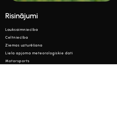
Risinājumi
Lauksaimniecība
Celtniecība
Ziemas uzturēšana
Liela apjoma meteoroloģiskie dati
Motorsports
Par
Uzņēmums
Kontakti
Vārdnīca