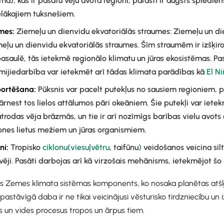
a), kas ir pasātu vēju avota reģioni, parasti ir augsts spiedie
ielākajiem tuksnešiem.
mes:
Ziemeļu un dienvidu ekvatoriālās straumes: Ziemeļu un di
eļu un dienvidu ekvatoriālās straumes. Šīm straumēm ir izšķir
asaulē, tās ietekmē reģionālo klimatu un jūras ekosistēmas. P
mijiedarbība var ietekmēt arī tādas klimata parādības kā
El N
portēšana:
Pūksnis var pacelt putekļus no sausiem reģioniem,
ārnest tos lielos attālumos pāri okeāniem. Šie putekļi var ietek
atrodas vēja brāzmās, un tie ir arī nozīmīgs barības vielu avot
nes lietus mežiem un jūras organismiem.
ni
:
Tropisko
ciklonu
(viesuļvētru
, taifūnu
)
veidošanos veicina silt
vēji. Pasāti darbojas arī kā virzošais mehānisms, ietekmējot šo
sks Zemes klimata sistēmas komponents, ko nosaka planētas atšķ
 pastāvīgā daba ir ne tikai veicinājusi vēsturisko tirdzniecību un i
s un vides procesus tropos un ārpus tiem.