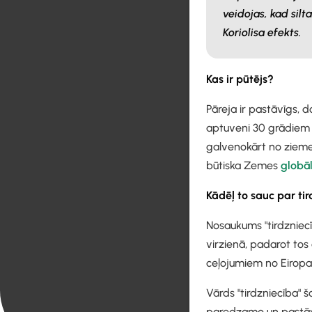
veidojas, kad silt
Koriolisa efekts.
Kas ir pūtējs?
Pāreja ir pastāvīgs, 
aptuveni 30 grādiem 
galvenokārt no zieme
būtiska Zemes
globāl
Kādēļ to sauc par ti
Nosaukums "tirdzniecīb
virzienā, padarot tos 
ceļojumiem no Eiropa
Vārds "tirdzniecība" š
paredzamo un pastāvī