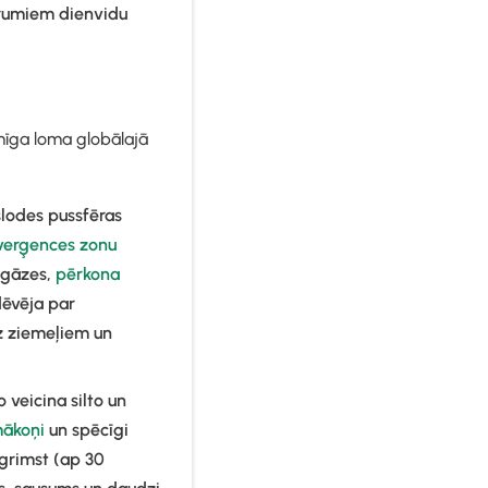
trumiem dienvidu
zīmīga loma globālajā
lodes pussfēras
verģences zonu
usgāzes,
pērkona
 dēvēja par
uz ziemeļiem un
 veicina silto un
ākoņi
un spēcīgi
ogrimst (ap 30