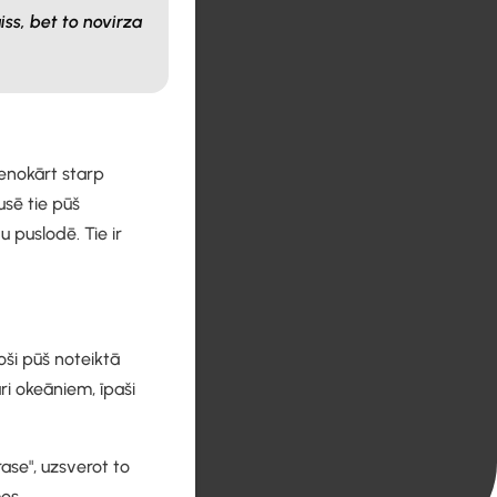
iss, bet to novirza
enokārt starp
sē tie pūš
puslodē. Tie ir
roši pūš noteiktā
āri okeāniem, īpaši
rase", uzsverot to
mos.