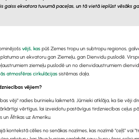
ais gaiss ekvatora tuvumā paceļas, un tā vietā ieplūst vēsāks ga
dominējošs
vējš, kas
pūš Zemes tropu un subtropu reģionos, galv
platuma un ekvatoru gan Ziemeļu, gan Dienvidu puslodē. Virspu
ļaustrumiem ziemeļu puslodē un no dienvidaustrumiem dienvidu 
ās atmosfēras cirkulācijas
sistēmas daļa.
rdzniecības vējiem?
as vēji" radies burinieku laikmetā. Jūrnieki atklāja, ka šie vēji d
ārkārtīgi vērtīgus, lai izveidotu pastāvīgus tirdzniecības ceļus p
s un Āfrikas uz Ameriku.
ajā kontekstā cēlies no senākas nozīmes, kas nozīmē "ceļš" vai "t
go raksturu, kas ļāva kuģiem saglabāt savu kursu ilgos ceļoju