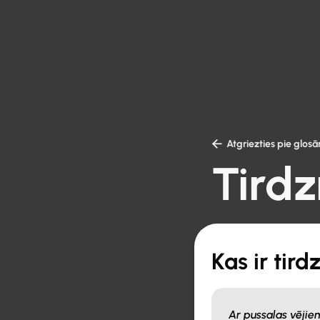

Atgriezties pie glosār
Tirdz
Kas ir tird
Ar pussalas vējie