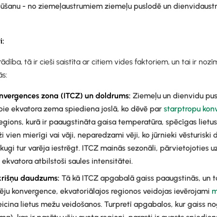
 pūšanu - no ziemeļaustrumiem ziemeļu puslodē un dienvidaus
i:
ādība, tā ir cieši saistīta ar citiem vides faktoriem, un tai ir no
mās:
nverģences zona (ITCZ) un doldrums:
Ziemeļu un dienvidu pus
 pie ekvatora zema spiediena joslā, ko dēvē par
starptropu kon
 reģions, kurā ir paaugstināta gaisa temperatūra, spēcīgas liet
i vien mierīgi vai vāji, neparedzami vēji, ko jūrnieki vēsturiski
 kuģi tur varēja iestrēgt. ITCZ mainās sezonāli, pārvietojoties 
ekvatora atbilstoši saules intensitātei.
krišņu daudzums:
Tā kā ITCZ apgabalā gaiss paaugstinās, un to
ēju konverģence, ekvatoriālajos reģionos veidojas ievērojami
m
veicina lietus mežu veidošanos. Turpretī apgabalos, kur gaiss n