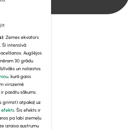
ja:
a):
Zemes ekvators
. Šī intensīvā
pacelšanos. Augšējos
Apmēram 30 grādu
blīvāks un nolaistos
niņu
, kurā gaiss
am virszemē
, ir pasātu sākums.
 grimst) atpakaļ uz
a efekts
. Šis efekts ir
šanos pa labi ziemeļu
rze izraisa austrumu