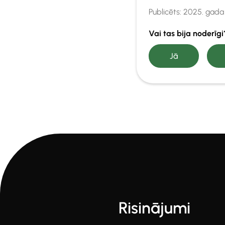
Publicēts:
2025. gada
Vai tas bija noderīg
Risinājumi