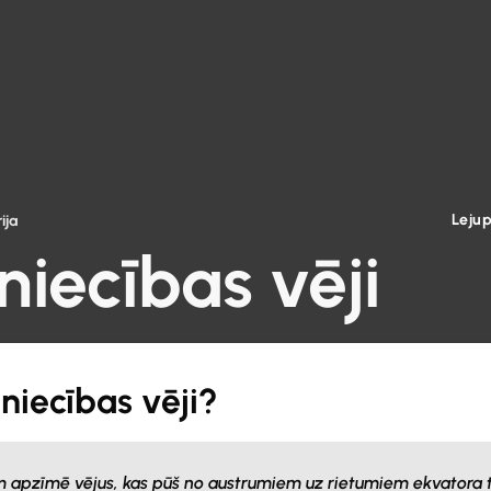
Leju
ija
niecības vēji
zniecības vēji?
m apzīmē vējus, kas pūš no austrumiem uz rietumiem ekvatora