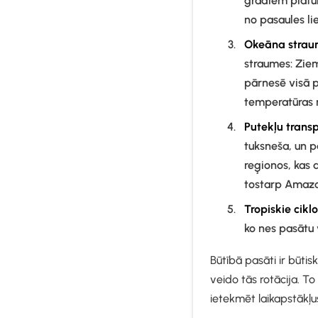
grādiem platum
no pasaules l
Okeāna strau
straumes: Ziem
pārnesē visā p
temperatūras 
Putekļu trans
tuksneša, un p
reģionos, kas 
tostarp Amazo
Tropiskie ciklo
ko nes pasātu 
Būtībā pasāti ir būti
veido tās rotācija. To
ietekmēt laikapstākļu