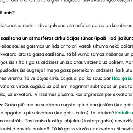
ēlonis?
došanās iemesls ir divu galveno atmosfēras parādību kombināci
asilšana un atmosfēras cirkulācijas šūnas (īpaši Hadlija šūn
ešas saules gaismas un līdz ar to arī vairāk siltuma nekā polāri
ekvatora izraisa gaisa sasilšanu, tā blīvuma samazināšanos un 
ņos šis siltais gaiss atdziest un izplatās virzienā uz poliem. 
uslodēs šis augšējā līmeņa gaiss pietiekami atdziest, lai kļūtu 
es virsmu. Tā veidojas cirkulācijas cilpa, ko sauc par
Hadlija šū
kvatora, virzās augšup uz poliem, nogrimst subtropos un pēc t
kaļ uz ekvatoru. Virszemes plūsma, kas atgriežas pie ekvatora
s:
Gaisa plūsma no subtropu augsta spiediena joslām (kur gaiss
a apgabalu pie ekvatora (kur gaiss ceļas), to ietekmē
Koriolis
s rezultāts. Tas izraisa kustīgu objektu (tostarp gaisa) novirzī
kreisi dienvidu puslodē. Tā kā gaiss virzās uz ekvatoru, šī novi