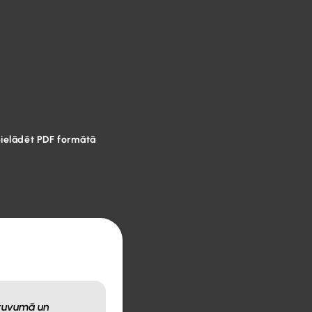
pielādēt PDF formātā
 tuvumā un