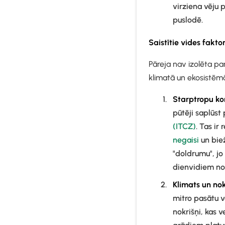
virziena vēju
puslodē.
Saistītie vides faktor
Pāreja nav izolēta par
klimatā un ekosistē
Starptropu ko
pūtēji saplūst
(ITCZ)
. Tas ir
negaisi
un biež
"doldrumu", jo
dienvidiem no 
Klimats un no
mitro pasātu v
nokrišņi, kas 