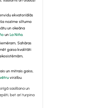
ns, sausums un daudzi
envidu ekvatoriālās
oša nozīme siltuma
asātu un okeāna
iño
un
La Niña
.
 piemēram, Sahāras
mēt gaisa kvalitāti
s ekosistēmām,
ais un mitrais gaiss,
vētru
virzību.
irīgā sasilšana un
zpēti, bet arī turpina