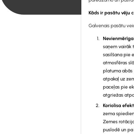
Kāds ir pasātu vēju c
Galvenais pasātu vei
Nevienmērīga s
saņem vairāk ti
sasilšana pie 
atmosfēras slā
platuma abās p
atpakaļ uz zem
paceļas pie e
atgriežas atpa
Koriolisa efekt
zema spiedien
Zemes rotācija
puslodē un pa 