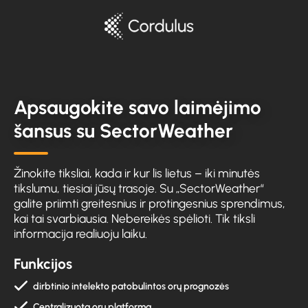
Apsaugokite savo laimėjimo
šansus su SectorWeather
Žinokite tiksliai, kada ir kur lis lietus – iki minutės
tikslumu, tiesiai jūsų trasoje. Su „SectorWeather“
galite priimti greitesnius ir protingesnius sprendimus,
kai tai svarbiausia. Nebereikės spėlioti. Tik tiksli
informacija realiuoju laiku.
Funkcijos
dirbtinio intelekto patobulintos orų prognozės
Centralizuota orų platforma