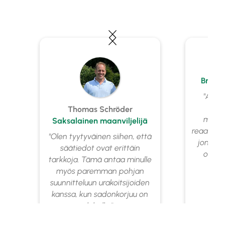
Ju
Brittil
"Alle 
Thomas Schröder
matk
Saksalainen maanviljelijä
reaaliaika
"Olen tyytyväinen siihen, että
jonka a
säätiedot ovat erittäin
oikea-
tarkkoja. Tämä antaa minulle
myös paremman pohjan
suunnitteluun urakoitsijoiden
kanssa, kun sadonkorjuu on
lähellä."